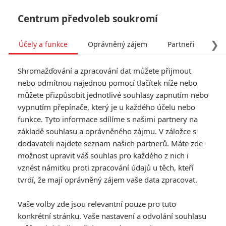
Centrum předvoleb soukromí
❯
Účely a funkce
Oprávněný zájem
Partneři
Pro
Tog
Shromažďování a zpracování dat můžete přijmout
navi
nebo odmítnou najednou pomocí tlačítek níže nebo
můžete přizpůsobit jednotlivé souhlasy zapnutím nebo
Tag: Ed Helms
vypnutím přepínače, který je u každého účelu nebo
funkce. Tyto informace sdílíme s našimi partnery na
základě souhlasu a oprávněného zájmu. V záložce s
ČLÁNKY
FILMY
OSOBY
VIDEA
(0)
(0)
(0)
dodavateli najdete seznam našich partnerů. Máte zde
možnost upravit váš souhlas pro každého z nich i
The Stunt Driver:
vznést námitku proti zpracování údajů u těch, kteří
Nový film
tvrdí, že mají oprávněný zájem vaše data zpracovat.
představuje
skutečné
Vaše volby zde jsou relevantní pouze pro tuto
kaskadérské
konkrétní stránku. Vaše nastavení a odvolání souhlasu
šílenství