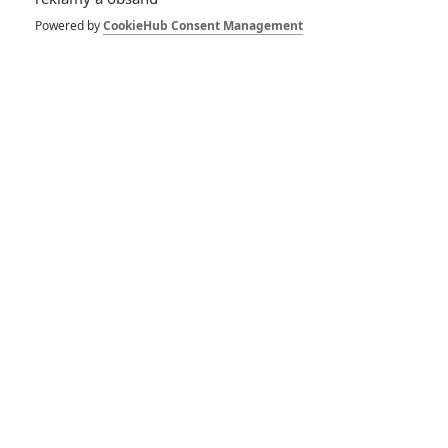
Helmse čeká bláznivá
Powered by
CookieHub Consent Management
komedie plná
tělesných záměn
0
Anarvin
| 01.12.2022 06:00
Bleskovky: Život
ohrožující potápění
vyvolá filmový zápas
o život
0
Anarvin
| 16.01.2021 21:45
Netflix oznámil
kompletní filmovou
nabídku pro rok
2020
2
Jaaaara
| 16.01.2020 07:35