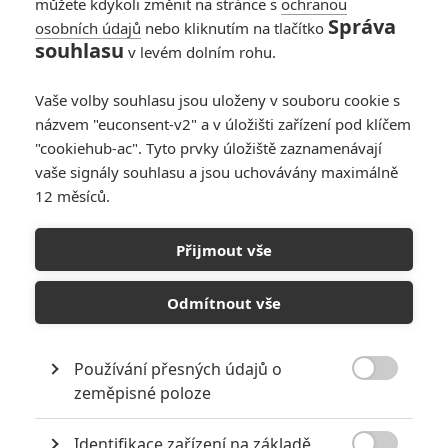
můžete kdykoli změnit na stránce s
ochranou
0
Rudmen
| 16.07.2026 14:55
Správa
osobních údajů
nebo kliknutím na tlačítko
souhlasu
v levém dolním rohu.
Circles: V
psychologické sci-fi
se čas vrátí zpět,
Vaše volby souhlasu jsou uloženy v souboru cookie s
kdykoliv si manželé
názvem "euconsent-v2" a v úložišti zařízení pod klíčem
lžou
"cookiehub-ac". Tyto prvky úložiště zaznamenávají
vaše signály souhlasu a jsou uchovávány maximálně
0
Anarvin
| 17.05.2026 06:00
12 měsíců.
Rodinná rošáda:
Trailer představuje
Přijmout vše
komedii, kde si
příbuzní prohodí těla
Odmítnout vše
0
Anarvin
| 05.11.2023 06:31
Používání přesných údajů o

zeměpisné poloze
NEPŘEHLÉDNĚTE
Identifikace zařízení na základě