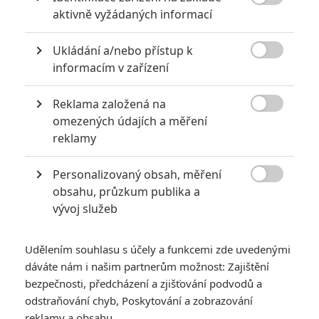
Jared Leto byl několika ženami obviněn ze zneužívání

aktivně vyžádaných informací
0
Anarvin
| 30.07.2026 06:30
Ukládání a/nebo přístup k
Známý herec a zpěvák je v podezření už
roky. Řada jeho obětí byla nezletilá. Leto

informacím v zařízení
obvinění popírá.
Reklama založená na

omezených údajích a měření
reklamy
Filmové klenoty, které překvapivě natočili úplní zelenáči
0
Jaaaara
| 22.08.2020 08:00
Personalizovaný obsah, měření
Zkušenosti a praxe? Ale kdeže... někdy

obsahu, průzkum publika a
stačí mít dostatek talentu a využít
vývoj služeb
nabízené příležitosti.
Udělením souhlasu s účely a funkcemi zde uvedenými
dáváte nám i našim partnerům možnost: Zajištění
bezpečnosti, předcházení a zjišťování podvodů a
odstraňování chyb, Poskytování a zobrazování
Family Leave: Eda
reklamy a obsahu