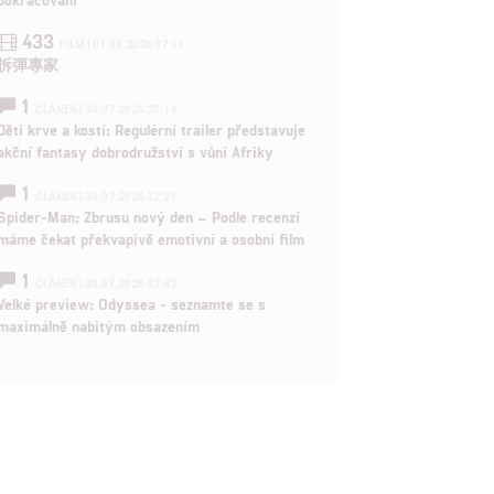
433
FILM | 01.08.2026 07:11
拆彈專家
1
ČLÁNEK | 30.07.2026 20:14
Děti krve a kostí: Regulérní trailer představuje
akční fantasy dobrodružství s vůní Afriky
1
ČLÁNEK | 30.07.2026 12:31
Spider-Man: Zbrusu nový den – Podle recenzí
máme čekat překvapivě emotivní a osobní film
1
ČLÁNEK | 30.07.2026 03:42
Velké preview: Odyssea - seznamte se s
maximálně nabitým obsazením