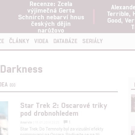
Recenze: Zcela
Alexand
výjimečná Gerta
Terrible, 
Schnirch nebarví hnus
Good, Ve
českých dějin
T
narůžovo
ZE
ČLÁNKY
VIDEA
DATABÁZE
SERIÁLY
o Darkness
DEA
(0)
Star Trek 2: Oscarové triky
pod drobnohledem
1
Anarvin
| 18.01.2014 23:25
Star Trek: Do Temnoty byl za vizuální efekty
nominovaný na Oscara. Podívejte se na tři