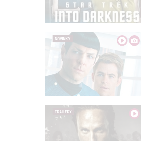
Udělením sou
možnost: Zaji
Poskytování 
NOVINKY
TRAILERY