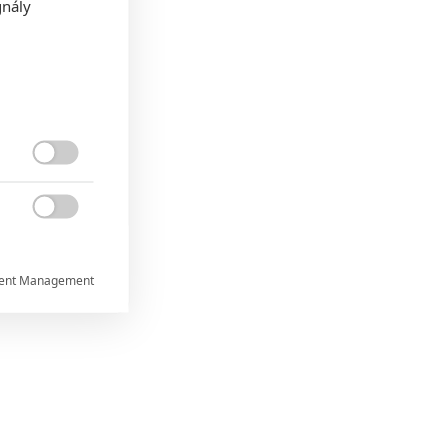
gnály


ent Management


