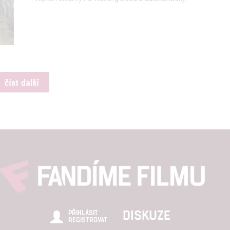
číst další
DISKUZE
PŘIHLÁSIT
REGISTROVAT