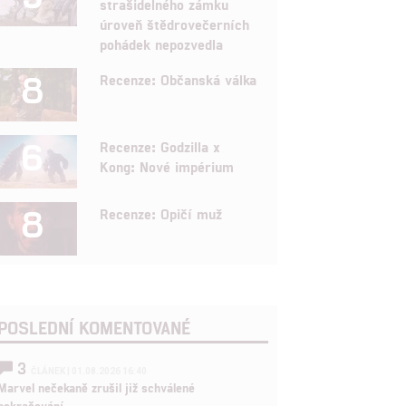
strašidelného zámku
úroveň štědrovečerních
pohádek nepozvedla
8
Recenze: Občanská válka
6
Recenze: Godzilla x
Kong: Nové impérium
8
Recenze: Opičí muž
POSLEDNÍ KOMENTOVANÉ
3
ČLÁNEK | 01.08.2026 16:40
Marvel nečekaně zrušil již schválené
pokračování