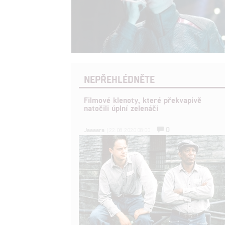
NEPŘEHLÉDNĚTE
Filmové klenoty, které překvapivě
natočili úplní zelenáči
0
Jaaaara
| 22.08.2020 08:00