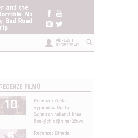
er and the
Horrible, No
ry Bad Road
rip
PŘIHLÁSIT
REGISTROVAT
RECENZE FILMŮ
10
Recenze: Zcela
výjimečná Gerta
Schnirch nebarví hnus
českých dějin narůžovo
5
Recenze: Záhada