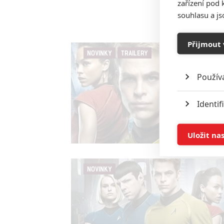
zařízení pod 
souhlasu a j
Přijmout 
NOVINKY
TRAILERY
Použív
Identif
Ukládán
Uložit na
Reklam
NOVINKY
Person
služeb