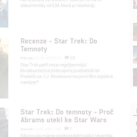
dokumentíky od ILM, které je rozebírají.
Recenze - Star Trek: Do
Temnoty
29
Phil cze
| 20.05.2013 22:20
Star Trek patří mezi nejpříjemnější
blockbusterová překvapení posledních let.
Podařilo se J.J. Abramsovi na první film úspěšně
navázat?
Star Trek: Do temnoty - Proč
Abrams utekl ke Star Wars
7
Anarvin
| 20.05.2013 17:00
Dál pro vás máme multimediální nálož (dvacítka