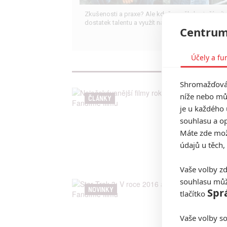
Zkušenosti a praxe? Ale kdeže... někdy stačí mít
dostatek talentu a využít nabízené příležitosti.
Centrum
Účely a fu
Shromažďován
níže nebo mů
ČLÁNKY
je u každého 
souhlasu a op
Máte zde možn
údajů u těch,
Vaše volby zd
souhlasu můž
NOVINKY
Spr
tlačítko
Vaše volby so