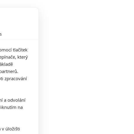
s
mocí tlačítek
pínače, který
základě
partnerů.
ti zpracování
ní a odvolání
iknutím na
v úložišti