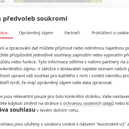
Známý herec a zpěvák je v podezření už roky.
Řada jeho obětí byla nezletilá. Leto obvinění
 předvoleb soukromí
popírá.
nkce
Oprávněný zájem
Partneři
Prohlášení o cookie
í a zpracování dat můžete přijmout nebo odmítnou najednou po
Nejočekávanější filmy roku
žete přizpůsobit jednotlivé souhlasy zapnutím nebo vypnutím pře
2013 - Část II.
účelu nebo funkce. Tyto informace sdílíme s našimi partnery na 
rávněného zájmu. V záložce s dodavateli najdete seznam našich 
31
Anarvin
| 19.05.2013 21:35
ost upravit váš souhlas pro každého z nich i vznést námitku pro
Které filmy letos na jaře a zpočátku léta budou
 kteří tvrdí, že mají oprávněný zájem vaše data zpracovat.
sklízet největší pozornost? Jaké pecky nás čekají
a neminou?
e jsou relevantní pouze pro tuto konkrétní stránku. Vaše nastave
ete kdykoli změnit na stránce s
ochranou osobních údajů
nebo kl
Star Trek 3: V roce 2016 a s
áva souhlasu
v levém dolním rohu.
J.J. Abramsem?
2
Anarvin
| 01.05.2013 09:20
uhlasu jsou uloženy v souboru cookie s názvem "euconsent-v2" a 
Musí si Star Wars nutně ukrást Abramse jen a jen