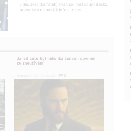
videí, dvacítka fotek) značnou část soundtracku,
artworky a nejnovější info o trojce.
Jared Leto byl několika ženami obviněn
ze zneužívání
0
Anarvin
| 30.07.2026 06:30