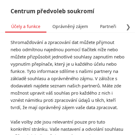
Centrum předvoleb soukromí
❯
Účely a funkce
Oprávněný zájem
Partneři
Pro
Tog
Shromažďování a zpracování dat můžete přijmout
navi
nebo odmítnou najednou pomocí tlačítek níže nebo
můžete přizpůsobit jednotlivé souhlasy zapnutím nebo
Tag: The Lost City
vypnutím přepínače, který je u každého účelu nebo
funkce. Tyto informace sdílíme s našimi partnery na
základě souhlasu a oprávněného zájmu. V záložce s
ČLÁNKY
FILMY
OSOBY
VIDEA
(1)
(0)
(0)
dodavateli najdete seznam našich partnerů. Máte zde
možnost upravit váš souhlas pro každého z nich i
Box Office: Kinosály
vznést námitku proti zpracování údajů u těch, kteří
stále ovládá Top Gun
tvrdí, že mají oprávněný zájem vaše data zpracovat.
a dere se do nich
Jurský svět
Vaše volby zde jsou relevantní pouze pro tuto
0
Anarvin
| 05.06.2022 22:47
konkrétní stránku. Vaše nastavení a odvolání souhlasu