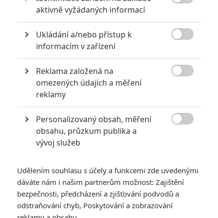

aktivně vyžádaných informací
0
Jaaaara
| 04.08.2020 18:24
Jestli vás už omrzela Nákaza, zkuste si
Ukládání a/nebo přístup k
pandemii zpříjemnit jinou relevantní

peckou, v níž lidstvo terorizují nebezpeční
informacím v zařízení
mikroskopičtí prevíti.
Reklama založená na

omezených údajích a měření
Filmové klenoty, které překvapivě natočili úplní zelenáči
reklamy
0
Jaaaara
| 22.08.2020 08:00
Zkušenosti a praxe? Ale kdeže... někdy
Personalizovaný obsah, měření
stačí mít dostatek talentu a využít

obsahu, průzkum publika a
nabízené příležitosti.
vývoj služeb
Udělením souhlasu s účely a funkcemi zde uvedenými
dáváte nám i našim partnerům možnost: Zajištění
bezpečnosti, předcházení a zjišťování podvodů a
odstraňování chyb, Poskytování a zobrazování
Box Office: Doctor
reklamy a obsahu