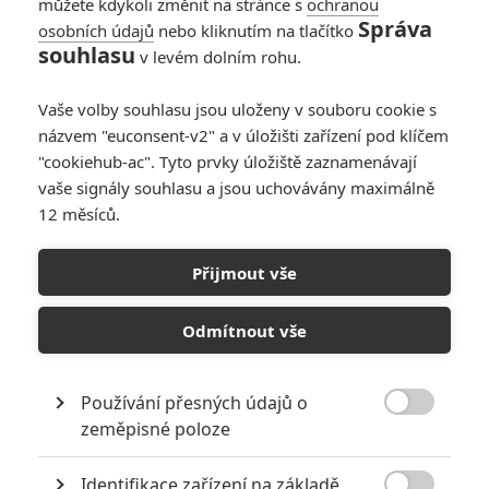
můžete kdykoli změnit na stránce s
ochranou
Správa
osobních údajů
nebo kliknutím na tlačítko
Box Office: Top Gun:
souhlasu
v levém dolním rohu.
Maverick v
pokladnách ukázal
Vaše volby souhlasu jsou uloženy v souboru cookie s
sílu Toma Cruise
názvem "euconsent-v2" a v úložišti zařízení pod klíčem
0
Anarvin
| 29.05.2022 23:55
"cookiehub-ac". Tyto prvky úložiště zaznamenávají
vaše signály souhlasu a jsou uchovávány maximálně
12 měsíců.
Box Office: Žádná z
novinek si na
Přijmout vše
Doctora Strange
nepřišla
Odmítnout vše
0
Anarvin
| 22.05.2022 21:42
Používání přesných údajů o

zeměpisné poloze
NEPŘEHLÉDNĚTE
Identifikace zařízení na základě
Nebezpečně nakažlivé filmy aneb bakterie a viry útočí