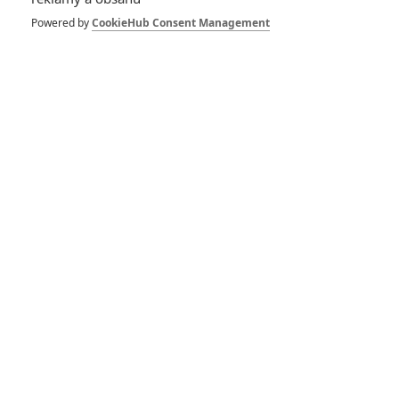
Strange 2 je druhý
největší hit od
Powered by
CookieHub Consent Management
začátku pandemie
0
Anarvin
| 08.05.2022 23:10
Box Office: Kina
čekají na Doctora
Strange, Liam
Neeson propadl
2
Anarvin
| 01.05.2022 22:31
Box Office: Krvavý
Seveřan diváky do
kin nepřilákal
3
Anarvin
| 24.04.2022 20:59