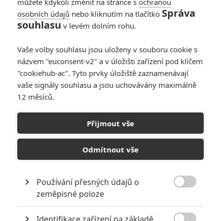
můžete kdykoli změnit na stránce s
ochranou
Správa
osobních údajů
nebo kliknutím na tlačítko
The Monster:
souhlasu
v levém dolním rohu.
Režisér Saw chystá
nový horor
Vaše volby souhlasu jsou uloženy v souboru cookie s
0
Anarvin
| 28.12.2024 18:51
názvem "euconsent-v2" a v úložišti zařízení pod klíčem
"cookiehub-ac". Tyto prvky úložiště zaznamenávají
vaše signály souhlasu a jsou uchovávány maximálně
12 měsíců.
The LaLaurie
Mansion: Autoři
Přijmout vše
Conjuringu zpracují
příběh skutečného
strašidelného domu
Odmítnout vše
1
Anarvin
| 12.06.2021 14:18
Používání přesných údajů o

zeměpisné poloze
NEPŘEHLÉDNĚTE
Identifikace zařízení na základě
Jared Leto byl několika ženami obviněn ze zneužívání