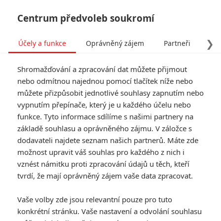
Centrum předvoleb soukromí
❯
Účely a funkce
Oprávněný zájem
Partneři
Pro
Tog
Shromažďování a zpracování dat můžete přijmout
navi
nebo odmítnou najednou pomocí tlačítek níže nebo
můžete přizpůsobit jednotlivé souhlasy zapnutím nebo
Tag: Darren Lynn Bousman
vypnutím přepínače, který je u každého účelu nebo
funkce. Tyto informace sdílíme s našimi partnery na
základě souhlasu a oprávněného zájmu. V záložce s
ČLÁNKY
FILMY
OSOBY
VIDEA
(0)
(0)
(0)
dodavateli najdete seznam našich partnerů. Máte zde
možnost upravit váš souhlas pro každého z nich i
Twisted: Zvrhlý
vznést námitku proti zpracování údajů u těch, kteří
chirurg drásá oběti v
tvrdí, že mají oprávněný zájem vaše data zpracovat.
novém hororu od
režiséra Saw
Vaše volby zde jsou relevantní pouze pro tuto
0
Rudmen
| 17.01.2026 21:23
konkrétní stránku. Vaše nastavení a odvolání souhlasu