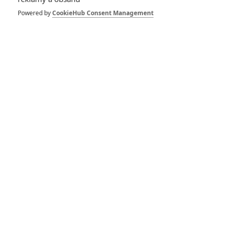
pokračuje -
Tentokrát bude
Powered by
CookieHub Consent Management
mučení osobní
0
Anarvin
| 22.04.2021 12:33
Spirála strachu: Saw
pokračuje – Nový
trailer přibližuje
detektivku plnou
smrtících pastí
2
Anarvin
| 30.03.2021 15:47
Skřet: Režisér
očekávaného Saw
chce na plátna kin
vrátit zlotřilého
zabijáka
2
Jaaaara
| 27.03.2021 21:14