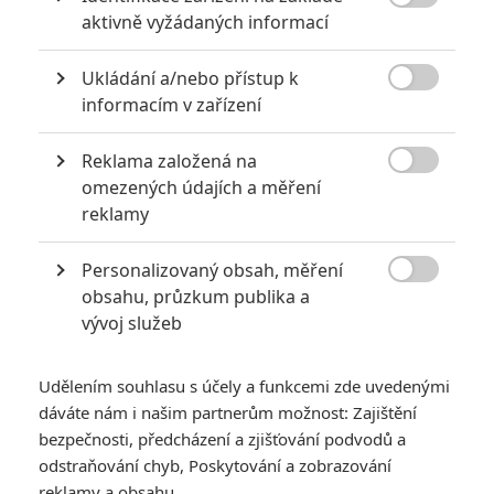

aktivně vyžádaných informací
0
Anarvin
| 30.07.2026 06:30
Známý herec a zpěvák je v podezření už
Ukládání a/nebo přístup k
roky. Řada jeho obětí byla nezletilá. Leto

obvinění popírá.
informacím v zařízení
Reklama založená na

omezených údajích a měření
Mlátička s copánkem aneb nejlepší filmy Stevena Seagala
reklamy
2
Jaaaara
| 13.07.2020 18:07
Kdysi hvězda akčních filmů, dnes král
Personalizovaný obsah, měření
céčkových slátanin, protagonista bizarní

obsahu, průzkum publika a
policejní reality show nebo zvláštní
vývoj služeb
velvyslanec Ruska.
Udělením souhlasu s účely a funkcemi zde uvedenými
dáváte nám i našim partnerům možnost: Zajištění
bezpečnosti, předcházení a zjišťování podvodů a
odstraňování chyb, Poskytování a zobrazování
Spirála strachu: Saw
reklamy a obsahu