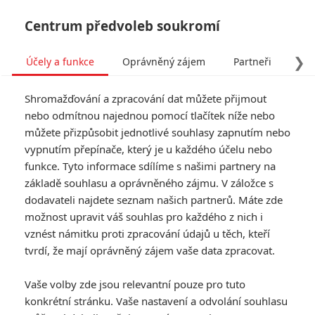
Centrum předvoleb soukromí
❯
Účely a funkce
Oprávněný zájem
Partneři
Pro
Tog
Shromažďování a zpracování dat můžete přijmout
navi
nebo odmítnou najednou pomocí tlačítek níže nebo
můžete přizpůsobit jednotlivé souhlasy zapnutím nebo
Tag: Patrick Doyle
vypnutím přepínače, který je u každého účelu nebo
funkce. Tyto informace sdílíme s našimi partnery na
základě souhlasu a oprávněného zájmu. V záložce s
ČLÁNKY
FILMY
OSOBY
VIDEA
(0)
(0)
(0)
dodavateli najdete seznam našich partnerů. Máte zde
možnost upravit váš souhlas pro každého z nich i
Vražda v Orient
vznést námitku proti zpracování údajů u těch, kteří
Expresu: Co zatím
tvrdí, že mají oprávněný zájem vaše data zpracovat.
víme o odkládané
detektivce
Vaše volby zde jsou relevantní pouze pro tuto
4
Pavlína
| 01.05.2017 07:33
konkrétní stránku. Vaše nastavení a odvolání souhlasu