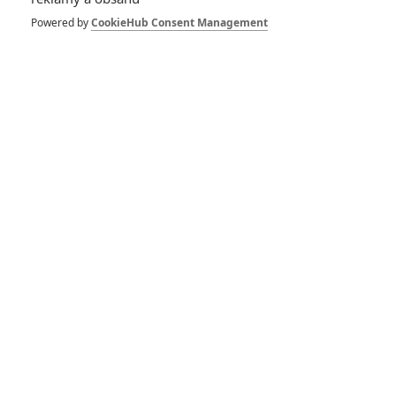
Powered by
CookieHub Consent Management
RECENZE FILMŮ
10
Recenze: Zcela výjimečná Gerta
Schnirch nebarví hnus českých dějin
narůžovo
5
Recenze: Záhada strašidelného
zámku úroveň štědrovečerních
pohádek nepozvedla
8
Recenze: Občanská válka
6
Recenze: Godzilla x Kong: Nové
impérium