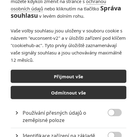
můžete kdykoli změnit na stránce s
ochranou
Správa
osobních údajů
nebo kliknutím na tlačítko
Recenze: Popelka
souhlasu
v levém dolním rohu.
6
Anarvin
| 25.03.2015 23:40
Vaše volby souhlasu jsou uloženy v souboru cookie s
názvem "euconsent-v2" a v úložišti zařízení pod klíčem
"cookiehub-ac". Tyto prvky úložiště zaznamenávají
vaše signály souhlasu a jsou uchovávány maximálně
12 měsíců.
Velké preview:
Rebelka
Přijmout vše
2
Andrew
| 01.08.2012 19:40
Odmítnout vše
Používání přesných údajů o

zeměpisné poloze
NEPŘEHLÉDNĚTE
Identifikace zařízení na základě
Nejlepší lekce filmové střelby aneb hollywoodské střelnice v