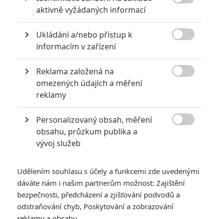

akci
aktivně vyžádaných informací
0
Jaaaara
| 18.10.2020 18:40
Ukládání a/nebo přístup k
Kořením nejen akčních filmů jsou scény na

informacím v zařízení
střelnici a obecně ty, ve kterých střelci před
ostrou akcí předvádějí svůj um. Tyhle nás
baví ze všech nejvíc.
Reklama založená na

omezených údajích a měření
reklamy
Jared Leto byl několika ženami obviněn ze zneužívání
0
Anarvin
| 30.07.2026 06:30
Personalizovaný obsah, měření

Známý herec a zpěvák je v podezření už
obsahu, průzkum publika a
roky. Řada jeho obětí byla nezletilá. Leto
vývoj služeb
obvinění popírá.
Udělením souhlasu s účely a funkcemi zde uvedenými
dáváte nám i našim partnerům možnost: Zajištění
bezpečnosti, předcházení a zjišťování podvodů a
odstraňování chyb, Poskytování a zobrazování
reklamy a obsahu