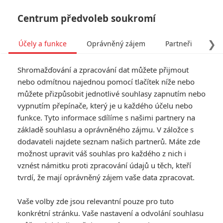
Centrum předvoleb soukromí
❯
Účely a funkce
Oprávněný zájem
Partneři
Pro
Tog
Shromažďování a zpracování dat můžete přijmout
navi
nebo odmítnou najednou pomocí tlačítek níže nebo
můžete přizpůsobit jednotlivé souhlasy zapnutím nebo
Tag: (Ne)šťastně až na
vypnutím přepínače, který je u každého účelu nebo
funkce. Tyto informace sdílíme s našimi partnery na
věky
základě souhlasu a oprávněného zájmu. V záložce s
dodavateli najdete seznam našich partnerů. Máte zde
ČLÁNKY
FILMY
OSOBY
VIDEA
(1)
(0)
(0)
možnost upravit váš souhlas pro každého z nich i
vznést námitku proti zpracování údajů u těch, kteří
tvrdí, že mají oprávněný zájem vaše data zpracovat.
Vaše volby zde jsou relevantní pouze pro tuto
konkrétní stránku. Vaše nastavení a odvolání souhlasu