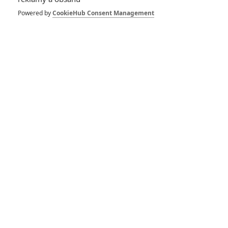
Powered by
CookieHub Consent Management
DISKUZE
PŘIHLÁSIT
REGISTROVAT
Šéfredaktor webu je
Petr Slavík
, e-mail
redakce@fandimefilmu.cz
Máte-li zájem o inzerci na našem webu napište nám na e-mail
redakce@fandimefilmu.cz
Ochrana osobních údajů
|
Zásady používání cookies
|
Pravidla webu
|
Upravit nastavení soukromí