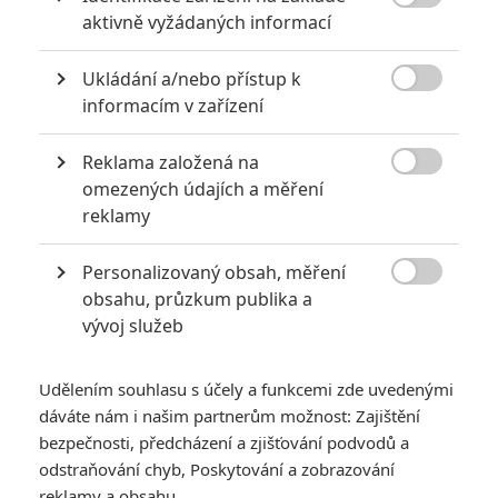

aktivně vyžádaných informací
POSLEDNÍ KOMENTOVANÉ
Ukládání a/nebo přístup k

informacím v zařízení
3
ČLÁNEK | 01.08.2026 16:40
Marvel nečekaně zrušil již schválené pokračování
Reklama založená na

omezených údajích a měření
433
FILM | 01.08.2026 07:11
reklamy
拆彈專家
1
ČLÁNEK | 30.07.2026 20:14
Personalizovaný obsah, měření
Děti krve a kostí: Regulérní trailer představuje akční fantasy

obsahu, průzkum publika a
dobrodružství s vůní Afriky
vývoj služeb
1
ČLÁNEK | 30.07.2026 12:31
Spider-Man: Zbrusu nový den – Podle recenzí máme čekat
Udělením souhlasu s účely a funkcemi zde uvedenými
překvapivě emotivní a osobní film
dáváte nám i našim partnerům možnost: Zajištění
1
ČLÁNEK | 30.07.2026 03:42
bezpečnosti, předcházení a zjišťování podvodů a
Velké preview: Odyssea - seznamte se s maximálně nabitým
odstraňování chyb, Poskytování a zobrazování
obsazením
reklamy a obsahu