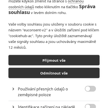
můžete kdykoli změnit na stránce s
ochranou
Správa
osobních údajů
nebo kliknutím na tlačítko
RECENZE FILMŮ
souhlasu
v levém dolním rohu.
10
Recenze: Zcela výjimečná Gerta
Schnirch nebarví hnus českých dějin
Vaše volby souhlasu jsou uloženy v souboru cookie s
narůžovo
názvem "euconsent-v2" a v úložišti zařízení pod klíčem
"cookiehub-ac". Tyto prvky úložiště zaznamenávají
5
Recenze: Záhada strašidelného
vaše signály souhlasu a jsou uchovávány maximálně
zámku úroveň štědrovečerních
12 měsíců.
pohádek nepozvedla
8
Recenze: Občanská válka
Přijmout vše
Odmítnout vše
6
Recenze: Godzilla x Kong: Nové
impérium
Používání přesných údajů o
8

Recenze: Opičí muž
zeměpisné poloze
Identifikace zařízení na základě