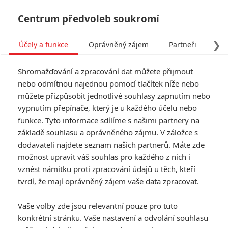
Centrum předvoleb soukromí
❯
Účely a funkce
Oprávněný zájem
Partneři
Pro
Tog
Shromažďování a zpracování dat můžete přijmout
navi
nebo odmítnou najednou pomocí tlačítek níže nebo
můžete přizpůsobit jednotlivé souhlasy zapnutím nebo
Tag: Happily N'Ever After
vypnutím přepínače, který je u každého účelu nebo
funkce. Tyto informace sdílíme s našimi partnery na
základě souhlasu a oprávněného zájmu. V záložce s
ČLÁNKY
FILMY
OSOBY
VIDEA
(1)
(0)
(0)
dodavateli najdete seznam našich partnerů. Máte zde
možnost upravit váš souhlas pro každého z nich i
vznést námitku proti zpracování údajů u těch, kteří
tvrdí, že mají oprávněný zájem vaše data zpracovat.
Vaše volby zde jsou relevantní pouze pro tuto
konkrétní stránku. Vaše nastavení a odvolání souhlasu
RECENZE FILMŮ