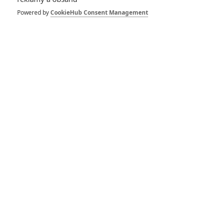
Powered by
CookieHub Consent Management
DISKUZE
PŘIHLÁSIT
REGISTROVAT
Šéfredaktor webu je
Petr Slavík
, e-mail
redakce@fandimefilmu.cz
Máte-li zájem o inzerci na našem webu napište nám na e-mail
redakce@fandimefilmu.cz
Ochrana osobních údajů
|
Zásady používání cookies
|
Pravidla webu
|
Upravit nastavení soukromí