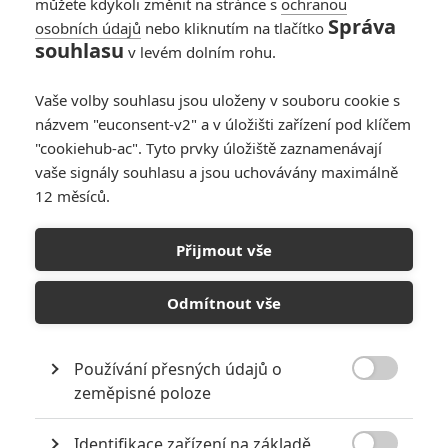
můžete kdykoli změnit na stránce s
ochranou
Správa
osobních údajů
nebo kliknutím na tlačítko
10
Recenze: Zcela výjimečná Gerta
souhlasu
v levém dolním rohu.
Schnirch nebarví hnus českých dějin
narůžovo
Vaše volby souhlasu jsou uloženy v souboru cookie s
5
Recenze: Záhada strašidelného
názvem "euconsent-v2" a v úložišti zařízení pod klíčem
zámku úroveň štědrovečerních
"cookiehub-ac". Tyto prvky úložiště zaznamenávají
pohádek nepozvedla
vaše signály souhlasu a jsou uchovávány maximálně
12 měsíců.
8
Recenze: Občanská válka
Přijmout vše
6
Recenze: Godzilla x Kong: Nové
impérium
Odmítnout vše
8
Recenze: Opičí muž
Používání přesných údajů o

zeměpisné poloze
Identifikace zařízení na základě