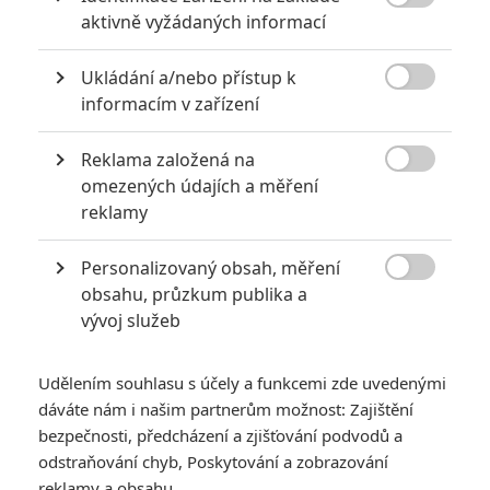

aktivně vyžádaných informací
POSLEDNÍ KOMENTOVANÉ
Ukládání a/nebo přístup k
3
ČLÁNEK | 01.08.2026 16:40

informacím v zařízení
Marvel nečekaně zrušil již schválené pokračování
433
FILM | 01.08.2026 07:11
Reklama založená na
拆彈專家

omezených údajích a měření
1
reklamy
ČLÁNEK | 30.07.2026 20:14
Děti krve a kostí: Regulérní trailer představuje akční fantasy
dobrodružství s vůní Afriky
Personalizovaný obsah, měření

obsahu, průzkum publika a
1
ČLÁNEK | 30.07.2026 12:31
vývoj služeb
Spider-Man: Zbrusu nový den – Podle recenzí máme čekat
překvapivě emotivní a osobní film
Udělením souhlasu s účely a funkcemi zde uvedenými
1
ČLÁNEK | 30.07.2026 03:42
Velké preview: Odyssea - seznamte se s maximálně nabitým
dáváte nám i našim partnerům možnost: Zajištění
obsazením
bezpečnosti, předcházení a zjišťování podvodů a
odstraňování chyb, Poskytování a zobrazování
reklamy a obsahu