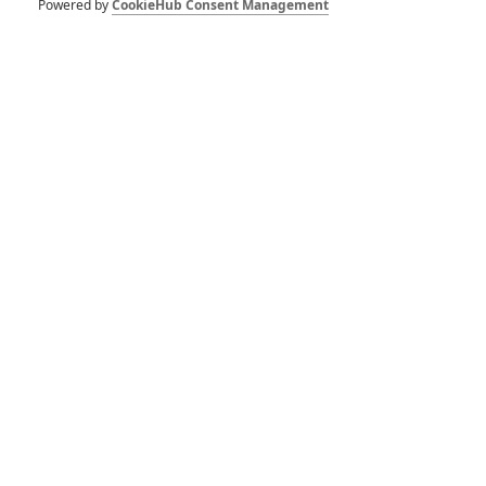
Powered by
CookieHub Consent Management
RECENZE FILMŮ
10
Recenze: Zcela výjimečná Gerta
Schnirch nebarví hnus českých dějin
narůžovo
5
Recenze: Záhada strašidelného
zámku úroveň štědrovečerních
pohádek nepozvedla
8
Recenze: Občanská válka