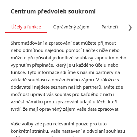
Centrum předvoleb soukromí
❯
Účely a funkce
Oprávněný zájem
Partneři
Pro
Tog
Shromažďování a zpracování dat můžete přijmout
navi
nebo odmítnou najednou pomocí tlačítek níže nebo
můžete přizpůsobit jednotlivé souhlasy zapnutím nebo
Tag: Deus Ex: Human
vypnutím přepínače, který je u každého účelu nebo
funkce. Tyto informace sdílíme s našimi partnery na
Revolution
základě souhlasu a oprávněného zájmu. V záložce s
dodavateli najdete seznam našich partnerů. Máte zde
ČLÁNKY
FILMY
OSOBY
VIDEA
(0)
(0)
(0)
možnost upravit váš souhlas pro každého z nich i
vznést námitku proti zpracování údajů u těch, kteří
Deus Ex: Pár
tvrdí, že mají oprávněný zájem vaše data zpracovat.
informací z Comic-
Conu
Vaše volby zde jsou relevantní pouze pro tuto
konkrétní stránku. Vaše nastavení a odvolání souhlasu
9
Rudmen
| 01.08.2013 09:00