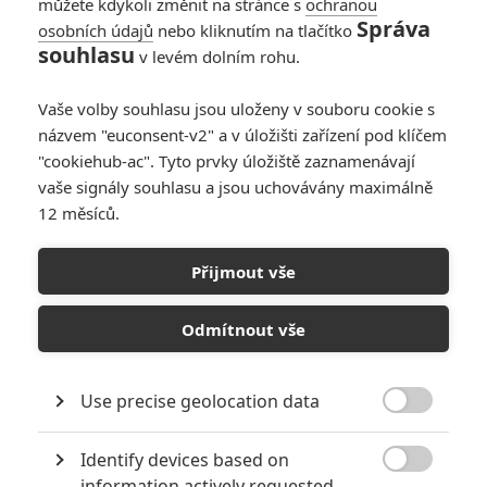
můžete kdykoli změnit na stránce s
ochranou
Správa
osobních údajů
nebo kliknutím na tlačítko
souhlasu
v levém dolním rohu.
Deus Ex: Hrou se
tvůrci chtějí
Vaše volby souhlasu jsou uloženy v souboru cookie s
inspirovat jen
názvem "euconsent-v2" a v úložišti zařízení pod klíčem
minimálně
"cookiehub-ac". Tyto prvky úložiště zaznamenávají
vaše signály souhlasu a jsou uchovávány maximálně
11
Rudmen
| 08.03.2013 18:35
12 měsíců.
Chystá se adaptace
Přijmout vše
úspěšné videohry
Deus Ex
Odmítnout vše
5
Brousitch
| 25.07.2012 12:15
Use precise geolocation data

Identify devices based on
NEPŘEHLÉDNĚTE

information actively requested