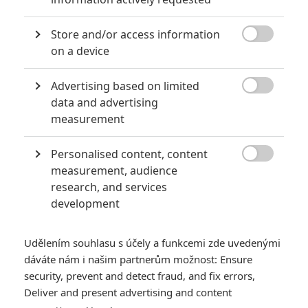
8 hereckých dvojic, které se při natáčení nemohly vystát
Store and/or access information
2
Jaaaara

| 23.07.2020 21:30
on a device
Když to nejde, tak to nejde... aneb kdo se s
kým při natáčení nemusel?
Advertising based on limited

data and advertising
measurement
Za málo peněz hodně muziky aneb levné filmy, které
Personalised content, content
extrémně vydělaly

measurement, audience
research, and services
1
Jaaaara
| 09.08.2020 06:00
development
Máte-li být v Hollywoodu úspěšní,
potřebujete, aby tržby výrazně
převyšovaly náklady. Těmhle snímkům se
Udělením souhlasu s účely a funkcemi zde uvedenými
to povedlo na jedničku.
dáváte nám i našim partnerům možnost: Ensure
security, prevent and detect fraud, and fix errors,
Deliver and present advertising and content