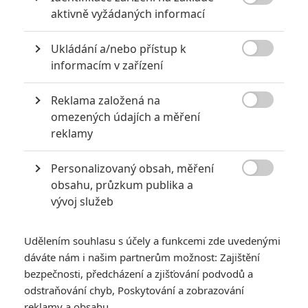

aktivně vyžádaných informací
POSLEDNÍ KOMENTOVANÉ
Ukládání a/nebo přístup k
3
ČLÁNEK | 01.08.2026 16:40

informacím v zařízení
Marvel nečekaně zrušil již schválené pokračování
433
FILM | 01.08.2026 07:11
Reklama založená na
拆彈專家

omezených údajích a měření
1
reklamy
ČLÁNEK | 30.07.2026 20:14
Děti krve a kostí: Regulérní trailer představuje akční fantasy
dobrodružství s vůní Afriky
Personalizovaný obsah, měření

obsahu, průzkum publika a
1
ČLÁNEK | 30.07.2026 12:31
vývoj služeb
Spider-Man: Zbrusu nový den – Podle recenzí máme čekat
překvapivě emotivní a osobní film
Udělením souhlasu s účely a funkcemi zde uvedenými
1
ČLÁNEK | 30.07.2026 03:42
Velké preview: Odyssea - seznamte se s maximálně nabitým
dáváte nám i našim partnerům možnost: Zajištění
obsazením
bezpečnosti, předcházení a zjišťování podvodů a
odstraňování chyb, Poskytování a zobrazování
reklamy a obsahu