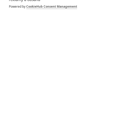
Powered by
CookieHub Consent Management
DISKUZE
PŘIHLÁSIT
REGISTROVAT
Šéfredaktor webu je
Petr Slavík
, e-mail
redakce@fandimefilmu.cz
Máte-li zájem o inzerci na našem webu napište nám na e-mail
redakce@fandimefilmu.cz
Ochrana osobních údajů
|
Zásady používání cookies
|
Pravidla webu
|
Upravit nastavení soukromí