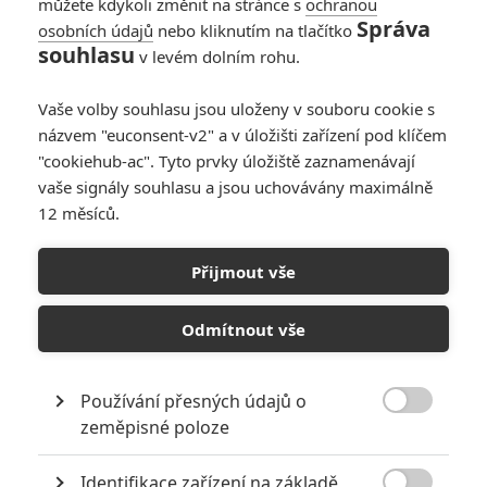
můžete kdykoli změnit na stránce s
ochranou
Správa
osobních údajů
nebo kliknutím na tlačítko
10
Recenze: Zcela výjimečná Gerta
souhlasu
v levém dolním rohu.
Schnirch nebarví hnus českých dějin
narůžovo
Vaše volby souhlasu jsou uloženy v souboru cookie s
5
Recenze: Záhada strašidelného
názvem "euconsent-v2" a v úložišti zařízení pod klíčem
zámku úroveň štědrovečerních
"cookiehub-ac". Tyto prvky úložiště zaznamenávají
pohádek nepozvedla
vaše signály souhlasu a jsou uchovávány maximálně
12 měsíců.
8
Recenze: Občanská válka
Přijmout vše
6
Recenze: Godzilla x Kong: Nové
impérium
Odmítnout vše
8
Recenze: Opičí muž
Používání přesných údajů o

zeměpisné poloze
Identifikace zařízení na základě