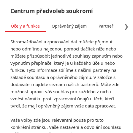
Centrum předvoleb soukromí
❯
Účely a funkce
Oprávněný zájem
Partneři
Pro
Tog
Shromažďování a zpracování dat můžete přijmout
navi
nebo odmítnou najednou pomocí tlačítek níže nebo
můžete přizpůsobit jednotlivé souhlasy zapnutím nebo
Tag: Bez dozoru
vypnutím přepínače, který je u každého účelu nebo
funkce. Tyto informace sdílíme s našimi partnery na
základě souhlasu a oprávněného zájmu. V záložce s
ČLÁNKY
FILMY
OSOBY
VIDEA
(1)
(0)
(0)
dodavateli najdete seznam našich partnerů. Máte zde
možnost upravit váš souhlas pro každého z nich i
vznést námitku proti zpracování údajů u těch, kteří
tvrdí, že mají oprávněný zájem vaše data zpracovat.
Vaše volby zde jsou relevantní pouze pro tuto
konkrétní stránku. Vaše nastavení a odvolání souhlasu
RECENZE FILMŮ