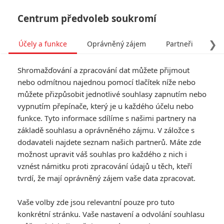
Centrum předvoleb soukromí
❯
Účely a funkce
Oprávněný zájem
Partneři
Pro
Tog
Shromažďování a zpracování dat můžete přijmout
navi
nebo odmítnou najednou pomocí tlačítek níže nebo
můžete přizpůsobit jednotlivé souhlasy zapnutím nebo
Tag: Hvězdná pěchota
vypnutím přepínače, který je u každého účelu nebo
funkce. Tyto informace sdílíme s našimi partnery na
základě souhlasu a oprávněného zájmu. V záložce s
ČLÁNKY
FILMY
OSOBY
VIDEA
(1)
(0)
(0)
dodavateli najdete seznam našich partnerů. Máte zde
možnost upravit váš souhlas pro každého z nich i
Hvězdná pěchota:
vznést námitku proti zpracování údajů u těch, kteří
Nové zpracování boje
tvrdí, že mají oprávněný zájem vaše data zpracovat.
s mimozemšťany
natočí režisér
Vaše volby zde jsou relevantní pouze pro tuto
Districtu 9
konkrétní stránku. Vaše nastavení a odvolání souhlasu
0
Rudmen
| 15.03.2025 17:22