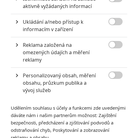

aktivně vyžádaných informací
0
Jaaaara
| 22.08.2020 08:00
Zkušenosti a praxe? Ale kdeže... někdy
Ukládání a/nebo přístup k
stačí mít dostatek talentu a využít

nabízené příležitosti.
informacím v zařízení
Reklama založená na

omezených údajích a měření
10 nejvražednějších roků ve filmové historii, a které snímky
reklamy
za mrtvé můžou
0
Jaaaara
| 27.07.2020 21:30
Personalizovaný obsah, měření

Kdy se v kinech umíralo nejvíce? A které
obsahu, průzkum publika a
snímky v daných letech dominovaly?
vývoj služeb
Udělením souhlasu s účely a funkcemi zde uvedenými
dáváte nám i našim partnerům možnost: Zajištění
bezpečnosti, předcházení a zjišťování podvodů a
odstraňování chyb, Poskytování a zobrazování
reklamy a obsahu