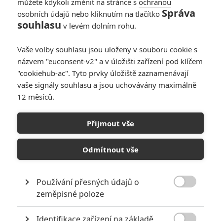
můžete kdykoli změnit na stránce s
ochranou
Správa
osobních údajů
nebo kliknutím na tlačítko
Starship Troopers:
souhlasu
v levém dolním rohu.
Traitor of Mars -
Animovaní brouci
Vaše volby souhlasu jsou uloženy v souboru cookie s
útočí
názvem "euconsent-v2" a v úložišti zařízení pod klíčem
3
Rudmen
| 20.07.2017 06:41
"cookiehub-ac". Tyto prvky úložiště zaznamenávají
vaše signály souhlasu a jsou uchovávány maximálně
12 měsíců.
Starship Troopers:
Traitor of Mars -
Přijmout vše
Teaser trailer na
druhý CGI film
Odmítnout vše
0
Rudmen
| 06.06.2017 18:04
Používání přesných údajů o

zeměpisné poloze
NEPŘEHLÉDNĚTE
Identifikace zařízení na základě
Filmové klenoty, které překvapivě natočili úplní zelenáči