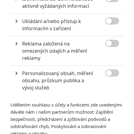

aktivně vyžádaných informací
0
Anarvin
| 30.07.2026 06:30
Známý herec a zpěvák je v podezření už
Ukládání a/nebo přístup k
roky. Řada jeho obětí byla nezletilá. Leto

obvinění popírá.
informacím v zařízení
Reklama založená na

omezených údajích a měření
Nebezpečně nakažlivé filmy aneb bakterie a viry útočí
reklamy
0
Jaaaara
| 04.08.2020 18:24
Jestli vás už omrzela Nákaza, zkuste si
Personalizovaný obsah, měření
pandemii zpříjemnit jinou relevantní

obsahu, průzkum publika a
peckou, v níž lidstvo terorizují nebezpeční
vývoj služeb
mikroskopičtí prevíti.
Udělením souhlasu s účely a funkcemi zde uvedenými
dáváte nám i našim partnerům možnost: Zajištění
bezpečnosti, předcházení a zjišťování podvodů a
odstraňování chyb, Poskytování a zobrazování
Avengers: Doomsday
reklamy a obsahu