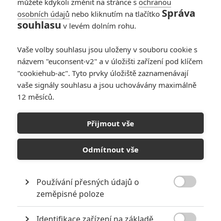
můžete kdykoli změnit na stránce s
ochranou
Správa
osobních údajů
nebo kliknutím na tlačítko
Nova: Marvelovský
souhlasu
v levém dolním rohu.
vesmírný policajt
dostane vlastní
Vaše volby souhlasu jsou uloženy v souboru cookie s
celovečerák
názvem "euconsent-v2" a v úložišti zařízení pod klíčem
0
Anarvin
| 27.07.2026 15:45
"cookiehub-ac". Tyto prvky úložiště zaznamenávají
vaše signály souhlasu a jsou uchovávány maximálně
12 měsíců.
Avengers:
Doomsday: Evanse
Přijmout vše
lákají zpátky už léta
a další odhalení z
Comic-Conu
Odmítnout vše
1
Anarvin
| 27.07.2026 06:00
Používání přesných údajů o

zeměpisné poloze
NEPŘEHLÉDNĚTE
Identifikace zařízení na základě
Jared Leto byl několika ženami obviněn ze zneužívání