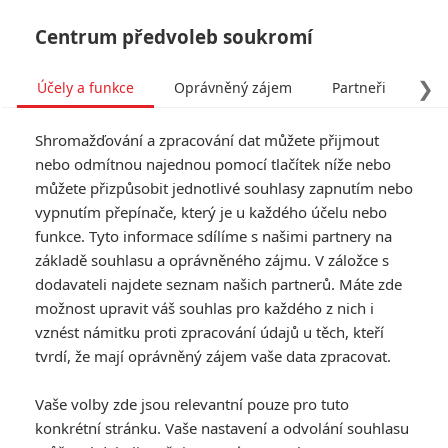
Centrum předvoleb soukromí
❯
Účely a funkce
Oprávněný zájem
Partneři
Pro
Tog
Shromažďování a zpracování dat můžete přijmout
navi
nebo odmítnou najednou pomocí tlačítek níže nebo
můžete přizpůsobit jednotlivé souhlasy zapnutím nebo
Tag: Comic-Con
vypnutím přepínače, který je u každého účelu nebo
funkce. Tyto informace sdílíme s našimi partnery na
základě souhlasu a oprávněného zájmu. V záložce s
ČLÁNKY
FILMY
OSOBY
VIDEA
(0)
(0)
(0)
dodavateli najdete seznam našich partnerů. Máte zde
možnost upravit váš souhlas pro každého z nich i
Děti krve a kostí:
vznést námitku proti zpracování údajů u těch, kteří
Nová velká fantasy
tvrdí, že mají oprávněný zájem vaše data zpracovat.
ukázala první
upoutávku
Vaše volby zde jsou relevantní pouze pro tuto
0
Anarvin
| 27.07.2026 20:35
konkrétní stránku. Vaše nastavení a odvolání souhlasu