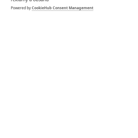
– Nový trailer se
dostal online
Powered by
CookieHub Consent Management
0
Anarvin
| 26.07.2026 14:09
Black Panther 3
oznámil datum
premiéry
0
Anarvin
| 26.07.2026 10:00
Ghost Rider: Marvel
oznámil nový film o
pekelném jezdci
1
Anarvin
| 26.07.2026 06:00