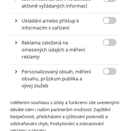

aktivně vyžádaných informací
5
Vojcl
| 08.09.2020 22:00
Které předělávky již existujících filmů se
Ukládání a/nebo přístup k
povedly natolik, že dokonce zastínily

originál? Hollywoodská historie jich ukrývá
informacím v zařízení
víc, než byste čekali.
Reklama založená na

omezených údajích a měření
Filmové klenoty, které překvapivě natočili úplní zelenáči
reklamy
0
Jaaaara
| 22.08.2020 08:00
Zkušenosti a praxe? Ale kdeže... někdy
Personalizovaný obsah, měření
stačí mít dostatek talentu a využít

obsahu, průzkum publika a
nabízené příležitosti.
vývoj služeb
Udělením souhlasu s účely a funkcemi zde uvedenými
dáváte nám i našim partnerům možnost: Zajištění
bezpečnosti, předcházení a zjišťování podvodů a
odstraňování chyb, Poskytování a zobrazování
Avengers: Doomsday
reklamy a obsahu