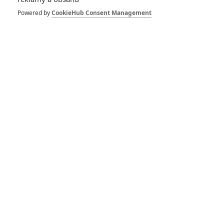
– Teaser s X-Meny je
venku oficiálně a v
Powered by
CookieHub Consent Management
HD
0
Anarvin
| 06.01.2026 18:47
Avengers: Doomsday
– Ve třetím teaseru
přicházejí X-Meni
1
Anarvin
| 28.12.2025 23:27
Avengers: Doomsday
– V obsazení filmu
nebudou chybět X-
Meni
1
Anarvin
| 27.03.2025 05:55