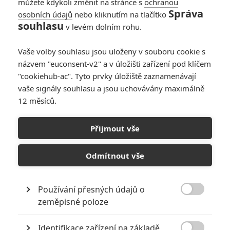
můžete kdykoli změnit na stránce s
ochranou
Správa
osobních údajů
nebo kliknutím na tlačítko
Ježek Sonic 4: První
souhlasu
v levém dolním rohu.
teaser odhalil
kompletní obsazení
Vaše volby souhlasu jsou uloženy v souboru cookie s
0
Anarvin
| 19.03.2026 15:53
názvem "euconsent-v2" a v úložišti zařízení pod klíčem
"cookiehub-ac". Tyto prvky úložiště zaznamenávají
vaše signály souhlasu a jsou uchovávány maximálně
12 měsíců.
Mike a Nick a Nick a
Alice: Vince Vaughn
Přijmout vše
v bláznivé akční
komedii cestuje
časem
Odmítnout vše
0
Rudmen
| 04.03.2026 13:55
Používání přesných údajů o

zeměpisné poloze
NEPŘEHLÉDNĚTE
Identifikace zařízení na základě
Filmové remaky, které se až překvapivě povedly