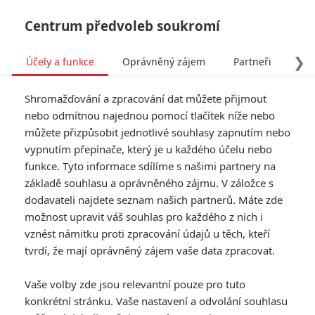
Centrum předvoleb soukromí
❯
Účely a funkce
Oprávněný zájem
Partneři
Pro
Tog
Shromažďování a zpracování dat můžete přijmout
navi
nebo odmítnou najednou pomocí tlačítek níže nebo
můžete přizpůsobit jednotlivé souhlasy zapnutím nebo
Tag: James Marsden
vypnutím přepínače, který je u každého účelu nebo
funkce. Tyto informace sdílíme s našimi partnery na
základě souhlasu a oprávněného zájmu. V záložce s
ČLÁNKY
FILMY
OSOBY
VIDEA
(0)
(1)
(0)
dodavateli najdete seznam našich partnerů. Máte zde
možnost upravit váš souhlas pro každého z nich i
Mike a Nick a Nick a
vznést námitku proti zpracování údajů u těch, kteří
Alice: Komedie o
tvrdí, že mají oprávněný zájem vaše data zpracovat.
cestování v čase
dorazila na Disney+
Vaše volby zde jsou relevantní pouze pro tuto
0
Anarvin
| 25.03.2026 23:00
konkrétní stránku. Vaše nastavení a odvolání souhlasu