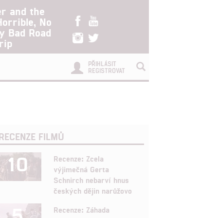
er and the
Horrible, No
ry Bad Road
rip
PŘIHLÁSIT
REGISTROVAT
RECENZE FILMŮ
10
Recenze: Zcela
výjimečná Gerta
Schnirch nebarví hnus
českých dějin narůžovo
5
Recenze: Záhada