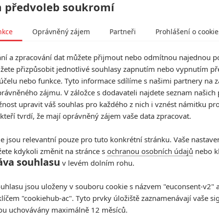
 předvoleb soukromí
Které předělávky již existujících filmů se povedly
natolik, že dokonce zastínily originál?
nkce
Oprávněný zájem
Partneři
Prohlášení o cookie
Hollywoodská historie jich ukrývá víc, než byste
čekali.
í a zpracování dat můžete přijmout nebo odmítnou najednou po
žete přizpůsobit jednotlivé souhlasy zapnutím nebo vypnutím pře
účelu nebo funkce. Tyto informace sdílíme s našimi partnery na 
rávněného zájmu. V záložce s dodavateli najdete seznam našich 
Nespoutaný Django může mít
ost upravit váš souhlas pro každého z nich i vznést námitku pro
čtyřhodinovou verzi
 kteří tvrdí, že mají oprávněný zájem vaše data zpracovat.
2
Anarvin
| 24.05.2014 21:30
e jsou relevantní pouze pro tuto konkrétní stránku. Vaše nastave
Tarantino plánuje prodloužit svůj poslední film. A
realizace
Hateful Eight
stále není definitivně
ete kdykoli změnit na stránce s
ochranou osobních údajů
nebo kl
vyloučená.
áva souhlasu
v levém dolním rohu.
uhlasu jsou uloženy v souboru cookie s názvem "euconsent-v2" a 
klíčem "cookiehub-ac". Tyto prvky úložiště zaznamenávají vaše si
sou uchovávány maximálně 12 měsíců.
10 nejlepších filmů roku