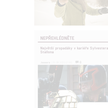
NEPŘEHLÉDNĚTE
Největší propadáky v kariéře Sylvester
Stallona
6
Jaaaara
| 29.08.2020 21:40