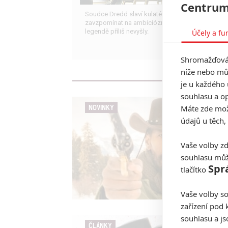
Centrum
Soudce Dredd slaví kulaté výročí, je čas
zavzpomínat na ambiciózní projekty, které akční
Účely a fu
legendě příliš nevyšly.
Shromažďován
níže nebo mů
je u každého 
souhlasu a op
Máte zde možn
NOVINKY
údajů u těch,
Vaše volby zd
souhlasu můž
Spr
tlačítko
Vaše volby so
zařízení pod 
souhlasu a j
ČLÁNKY