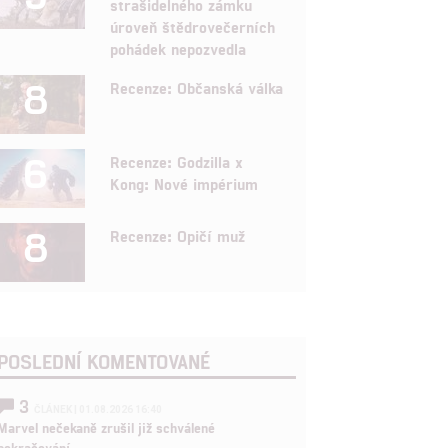
strašidelného zámku
úroveň štědrovečerních
pohádek nepozvedla
8
Recenze: Občanská válka
6
Recenze: Godzilla x
Kong: Nové impérium
8
Recenze: Opičí muž
POSLEDNÍ KOMENTOVANÉ
3
ČLÁNEK | 01.08.2026 16:40
Marvel nečekaně zrušil již schválené
pokračování