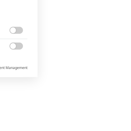


ent Management



rtnerům
ání chyb,