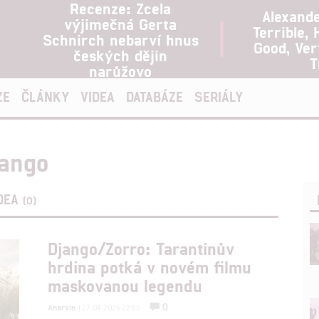
Recenze: Zcela
Alexand
výjimečná Gerta
Terrible, 
Schnirch nebarví hnus
Good, Ve
českých dějin
T
narůžovo
ZE
ČLÁNKY
VIDEA
DATABÁZE
SERIÁLY
jango
DEA
(0)
Django/Zorro: Tarantinův
hrdina potká v novém filmu
maskovanou legendu
0
Anarvin
| 27.04.2026 22:55