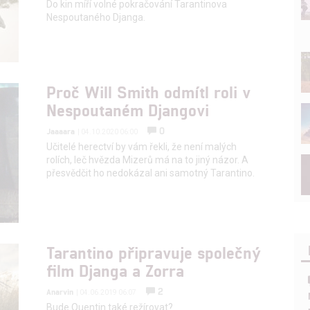
Do kin míří volné pokračování Tarantinova
Nespoutaného Djanga.
Proč Will Smith odmítl roli v
Nespoutaném Djangovi
0
Jaaaara
| 04.10.2020 06:00
Učitelé herectví by vám řekli, že není malých
rolích, leč hvězda Mizerů má na to jiný názor. A
přesvědčit ho nedokázal ani samotný Tarantino.
Tarantino připravuje společný
film Djanga a Zorra
2
Anarvin
| 04.06.2019 06:07
Bude Quentin také režírovat?