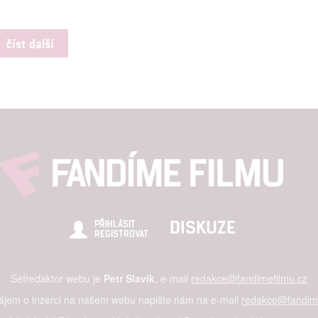
číst další
DISKUZE
PŘIHLÁSIT
REGISTROVAT
Šéfredaktor webu je
Petr Slavík
, e-mail
redakce@fandimefilmu.cz
zájem o inzerci na našem webu napište nám na e-mail
redakce@fandime