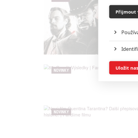
Přijmout 
Použív
Identif
Ukládán
Uložit na
NOVINKY
Reklam
Person
služeb
NOVINKY
Udělením sou
možnost: Zaji