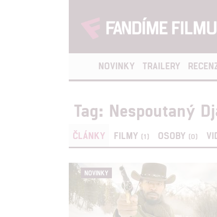
NOVINKY
TRAILERY
RECEN
Tag: Nespoutaný D
ČLÁNKY
FILMY
OSOBY
VI
(1)
(0)
NOVINKY