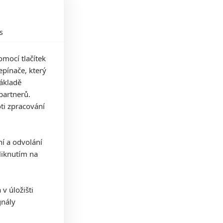
s
mocí tlačítek
pínače, který
základě
partnerů.
ti zpracování
ní a odvolání
iknutím na
v úložišti
gnály