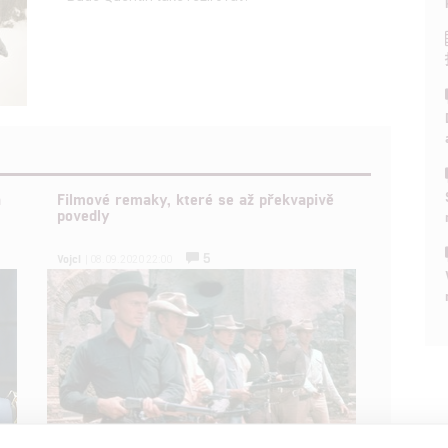
a
Filmové remaky, které se až překvapivě
povedly
5
Vojcl
| 08.09.2020 22:00