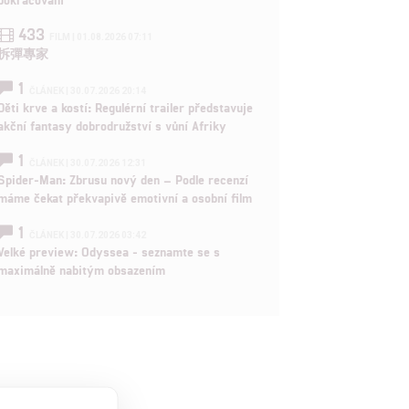
433
FILM | 01.08.2026 07:11
拆彈專家
1
ČLÁNEK | 30.07.2026 20:14
Děti krve a kostí: Regulérní trailer představuje
akční fantasy dobrodružství s vůní Afriky
1
ČLÁNEK | 30.07.2026 12:31
Spider-Man: Zbrusu nový den – Podle recenzí
máme čekat překvapivě emotivní a osobní film
1
ČLÁNEK | 30.07.2026 03:42
Velké preview: Odyssea - seznamte se s
maximálně nabitým obsazením