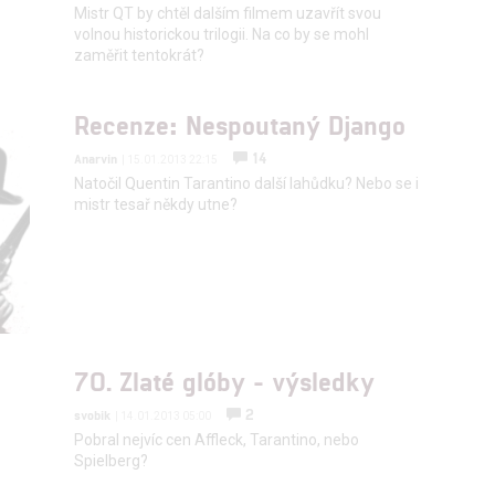
a zobrazování reklamy a obsahu
Mistr QT by chtěl dalším filmem uzavřít svou
volnou historickou trilogii. Na co by se mohl
zaměřit tentokrát?
Recenze: Nespoutaný Django
14
Anarvin
| 15.01.2013 22:15
Natočil Quentin Tarantino další lahůdku? Nebo se i
mistr tesař někdy utne?
70. Zlaté glóby - výsledky
2
svobik
| 14.01.2013 05:00
Pobral nejvíc cen Affleck, Tarantino, nebo
Spielberg?