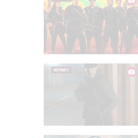
Udělením sou
možnost: Zaji
Poskytování 
NOVINKY