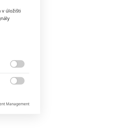
v úložišti
gnály


ent Management


