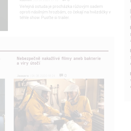
| 20.05.2025 17:15
Veřejná ostuda je procházka růžovým sadem
oproti násilným hrozbám, co čekají na hvězdičky v
téhle show. Pusťte si trailer.
a
Nebezpečně nakažlivé filmy aneb bakterie
a viry útočí
0
Jaaaara
| 04.08.2020 18:24