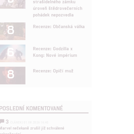
strašidelného zámku
úroveň štědrovečerních
pohádek nepozvedla
8
Recenze: Občanská válka
6
Recenze: Godzilla x
Kong: Nové impérium
8
Recenze: Opičí muž
POSLEDNÍ KOMENTOVANÉ
3
ČLÁNEK | 01.08.2026 16:40
Marvel nečekaně zrušil již schválené
pokračování