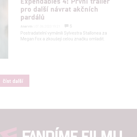
Expendables 4: První trailer
pro další návrat akčních
pardálů
5
Anarvin
| 07.06.2023 19:21
Postradatelní vyměnili Sylvestra Stallonea za
Megan Fox a zkoušejí celou značku omladit.
číst další