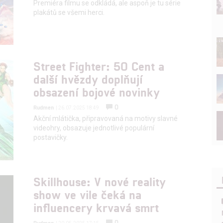
Premiéra filmu se odkládá, ale aspoň je tu série
plakátů se všemi herci.
Street Fighter: 50 Cent a
další hvězdy doplňují
obsazení bojové novinky
0
Rudmen
| 26.07.2025 18:49
Akční mlátička, připravovaná na motivy slavné
videohry, obsazuje jednotlivé populární
postavičky.
Skillhouse: V nové reality
show ve vile čeká na
influencery krvavá smrt
0
Rudmen