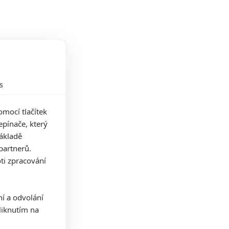
s
mocí tlačítek
pínače, který
základě
partnerů.
ti zpracování
ní a odvolání
iknutím na