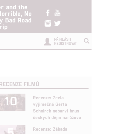
er and the
Horrible, No
ry Bad Road
rip
PŘIHLÁSIT
REGISTROVAT
RECENZE FILMŮ
10
Recenze: Zcela
výjimečná Gerta
Schnirch nebarví hnus
českých dějin narůžovo
5
Recenze: Záhada