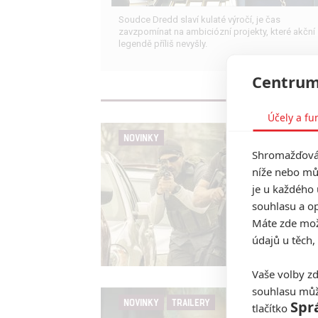
Soudce Dredd slaví kulaté výročí, je čas
zavzpomínat na ambiciózní projekty, které akční
legendě příliš nevyšly.
Centrum
Účely a fu
NOVINKY
Shromažďován
níže nebo mů
je u každého 
souhlasu a op
Máte zde možn
údajů u těch,
Vaše volby zd
souhlasu můž
NOVINKY
TRAILERY
Spr
tlačítko