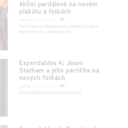
Akční pardálové na novém
plakátu a fotkách
hlasu s účely a funkcemi zde uvedenými dáváte nám i našim pa
1
Anarvin
| 22.07.2023 20:52
štění bezpečnosti, předcházení a zjišťování podvodů a odstraňov
Parta Jasona Stathama se chystá do boje a
a zobrazování reklamy a obsahu
připomíná, že v jednotě je síla.
Expendables 4: Jason
Statham a jeho partička na
nových fotkách
1
Anarvin
| 27.06.2023 16:53
Český distribuční název je bláznivý.