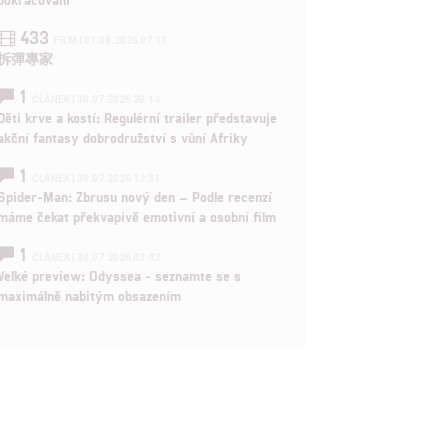
433
FILM | 01.08.2026 07:11
拆彈專家
1
ČLÁNEK | 30.07.2026 20:14
Děti krve a kostí: Regulérní trailer představuje
akční fantasy dobrodružství s vůní Afriky
1
ČLÁNEK | 30.07.2026 12:31
Spider-Man: Zbrusu nový den – Podle recenzí
máme čekat překvapivě emotivní a osobní film
1
ČLÁNEK | 30.07.2026 03:42
Velké preview: Odyssea - seznamte se s
maximálně nabitým obsazením