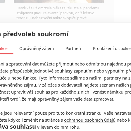
Jestli vás už omrzela Nákaza, zkuste si pandemii
zpříjemnit jinou relevantní peckou, v níž lidstvo
terorizují nebezpeční mikroskopičtí prevíti.
 předvoleb soukromí
nkce
Oprávněný zájem
Partneři
Prohlášení o cookie
Dokonalá loupež: V přípravě
je trojka
í a zpracování dat můžete přijmout nebo odmítnou najednou po
žete přizpůsobit jednotlivé souhlasy zapnutím nebo vypnutím pře
0
Anarvin
| 09.02.2025 06:00
účelu nebo funkce. Tyto informace sdílíme s našimi partnery na 
Gerard Butler i O’Shea Jackson Jr.. se vrátí, počítá
se i s dalšími díly série.
rávněného zájmu. V záložce s dodavateli najdete seznam našich 
ost upravit váš souhlas pro každého z nich i vznést námitku pro
 kteří tvrdí, že mají oprávněný zájem vaše data zpracovat.
e jsou relevantní pouze pro tuto konkrétní stránku. Vaše nastave
ete kdykoli změnit na stránce s
ochranou osobních údajů
nebo kl
Boneyard: Mel Gibson hledá
áva souhlasu
v levém dolním rohu.
sériového vraha