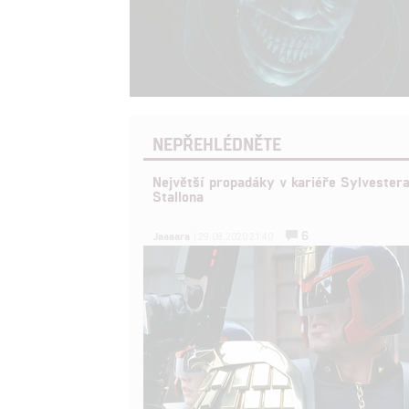
NEPŘEHLÉDNĚTE
Největší propadáky v kariéře Sylvester
Stallona
6
Jaaaara
| 29.08.2020 21:40