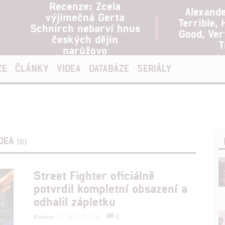
Recenze: Zcela
Alexand
výjimečná Gerta
Terrible, 
Schnirch nebarví hnus
Good, Ve
českých dějin
T
narůžovo
ZE
ČLÁNKY
VIDEA
DATABÁZE
SERIÁLY
IDEA
(0)
Street Fighter oficiálně
potvrdil kompletní obsazení a
odhalil zápletku
0
Rudmen
| 07.09.2025 06:00