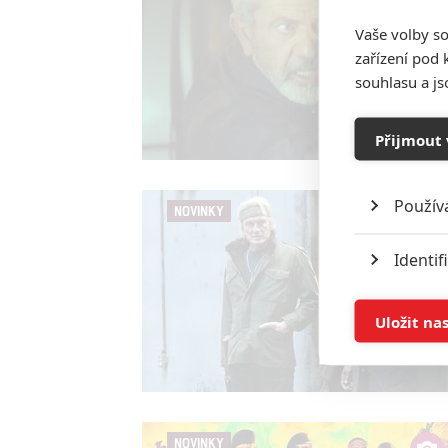
Vaše volby so
zařízení pod 
souhlasu a j
Přijmout 
Použív
NOVINKY
Identif
Ukládán
Uložit na
Reklam
Person
služeb
NOVINKY