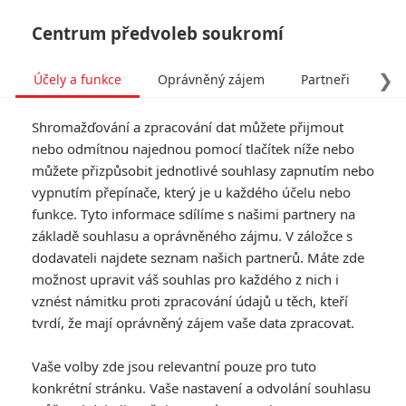
Centrum předvoleb soukromí
❯
Účely a funkce
Oprávněný zájem
Partneři
Pro
Tog
Shromažďování a zpracování dat můžete přijmout
navi
nebo odmítnou najednou pomocí tlačítek níže nebo
můžete přizpůsobit jednotlivé souhlasy zapnutím nebo
Tag: restart
vypnutím přepínače, který je u každého účelu nebo
funkce. Tyto informace sdílíme s našimi partnery na
základě souhlasu a oprávněného zájmu. V záložce s
ČLÁNKY
FILMY
OSOBY
VIDEA
(0)
(0)
(0)
dodavateli najdete seznam našich partnerů. Máte zde
možnost upravit váš souhlas pro každého z nich i
Resident Evil: Víme,
vznést námitku proti zpracování údajů u těch, kteří
kdy se hororová
tvrdí, že mají oprávněný zájem vaše data zpracovat.
značka vrátí s dalším
filmem
Vaše volby zde jsou relevantní pouze pro tuto
1
Rudmen
| 07.02.2021 11:30
konkrétní stránku. Vaše nastavení a odvolání souhlasu