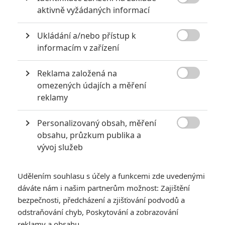

aktivně vyžádaných informací
0
Anarvin
| 30.07.2026 06:30
Známý herec a zpěvák je v podezření už
Ukládání a/nebo přístup k
roky. Řada jeho obětí byla nezletilá. Leto

obvinění popírá.
informacím v zařízení
Reklama založená na

omezených údajích a měření
Mlátička s copánkem aneb nejlepší filmy Stevena Seagala
reklamy
2
Jaaaara
| 13.07.2020 18:07
Kdysi hvězda akčních filmů, dnes král
Personalizovaný obsah, měření
céčkových slátanin, protagonista bizarní

obsahu, průzkum publika a
policejní reality show nebo zvláštní
vývoj služeb
velvyslanec Ruska.
Udělením souhlasu s účely a funkcemi zde uvedenými
dáváte nám i našim partnerům možnost: Zajištění
bezpečnosti, předcházení a zjišťování podvodů a
odstraňování chyb, Poskytování a zobrazování
Power Rangers:
reklamy a obsahu