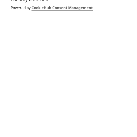
Nový film doprovodí
řada propojených
Powered by
CookieHub Consent Management
televizních projektů
0
Rudmen
| 23.10.2020 10:00
Mortal Kombat:
Kompletní filmová a
seriálová historie
1
Rudmen
| 17.10.2020 18:23
Resident Evil: Víme,
kteří herci v
restartu nahradí
Millu Jovovich
4
Rudmen
| 07.10.2020 11:54