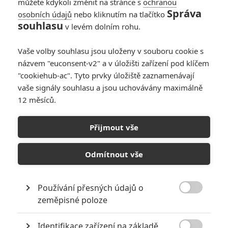
můžete kdykoli změnit na stránce s
ochranou
Správa
osobních údajů
nebo kliknutím na tlačítko
Resident Evil: Kdy
souhlasu
v levém dolním rohu.
uvidíme nový film a
poslední fotky z
Vaše volby souhlasu jsou uloženy v souboru cookie s
natáčení
názvem "euconsent-v2" a v úložišti zařízení pod klíčem
0
Rudmen
| 18.12.2020 06:00
"cookiehub-ac". Tyto prvky úložiště zaznamenávají
vaše signály souhlasu a jsou uchovávány maximálně
12 měsíců.
Resident Evil: Fotky
z natáčení ukazují,
Přijmout vše
jak věrně se
tentokrát filmaři
drží předlohy
Odmítnout vše
1
Rudmen
| 05.11.2020 18:00
Používání přesných údajů o

zeměpisné poloze
NEPŘEHLÉDNĚTE
Identifikace zařízení na základě
Jared Leto byl několika ženami obviněn ze zneužívání