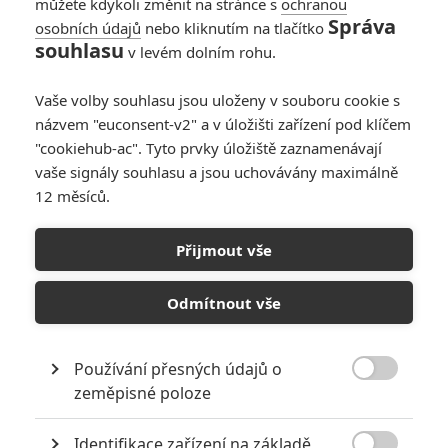
můžete kdykoli změnit na stránce s
ochranou
Správa
osobních údajů
nebo kliknutím na tlačítko
Mandalorian a
souhlasu
v levém dolním rohu.
Grogu: Režisér
vysvětluje, jak
Vaše volby souhlasu jsou uloženy v souboru cookie s
seriálovou látku
názvem "euconsent-v2" a v úložišti zařízení pod klíčem
předělal do filmové
"cookiehub-ac". Tyto prvky úložiště zaznamenávají
podoby
vaše signály souhlasu a jsou uchovávány maximálně
0
Rudmen
| 06.05.2026 18:30
12 měsíců.
Star Wars:
Mandalorian a Grogu
Přijmout vše
– Konečně pořádný
trailer z předaleké
Odmítnout vše
Galaxie
0
Anarvin
| 17.04.2026 06:13
Používání přesných údajů o

zeměpisné poloze
NEPŘEHLÉDNĚTE
Identifikace zařízení na základě