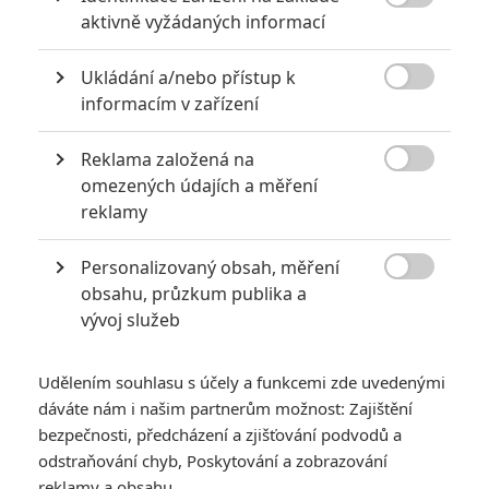
8 hereckých dvojic, které se při natáčení nemohly vystát

aktivně vyžádaných informací
2
Jaaaara
| 23.07.2020 21:30
Ukládání a/nebo přístup k
Když to nejde, tak to nejde... aneb kdo se s
kým při natáčení nemusel?

informacím v zařízení
Reklama založená na

omezených údajích a měření
reklamy
Nebezpečně nakažlivé filmy aneb bakterie a viry útočí
0
Jaaaara
| 04.08.2020 18:24
Personalizovaný obsah, měření
Jestli vás už omrzela Nákaza, zkuste si

obsahu, průzkum publika a
pandemii zpříjemnit jinou relevantní
vývoj služeb
peckou, v níž lidstvo terorizují nebezpeční
mikroskopičtí prevíti.
Udělením souhlasu s účely a funkcemi zde uvedenými
dáváte nám i našim partnerům možnost: Zajištění
bezpečnosti, předcházení a zjišťování podvodů a
odstraňování chyb, Poskytování a zobrazování
Star Wars:
reklamy a obsahu