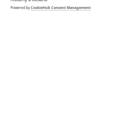
Mandalorian a Grogu
Powered by
CookieHub Consent Management
– Nová upoutávka
přetéká vesmírnými
potvůrkami
0
Anarvin
| 09.04.2026 20:40
Téma: Proč příští
Star Wars působí
tak neskutečně
tuctově
0
Anarvin
| 02.04.2026 14:07
Star Wars:
Mandalorian a Grogu
- Nový slizký Hutt a
další zajímavosti
0
Rudmen
| 08.03.2026 16:29