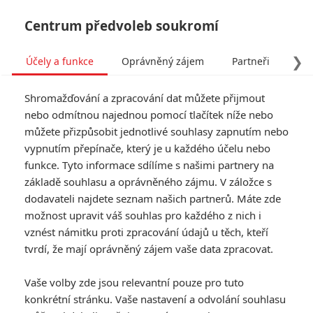
Centrum předvoleb soukromí
❯
Účely a funkce
Oprávněný zájem
Partneři
Pro
Tog
Shromažďování a zpracování dat můžete přijmout
navi
nebo odmítnou najednou pomocí tlačítek níže nebo
můžete přizpůsobit jednotlivé souhlasy zapnutím nebo
Tag: Jon Favreau
vypnutím přepínače, který je u každého účelu nebo
funkce. Tyto informace sdílíme s našimi partnery na
základě souhlasu a oprávněného zájmu. V záložce s
ČLÁNKY
FILMY
OSOBY
VIDEA
(0)
(1)
(0)
dodavateli najdete seznam našich partnerů. Máte zde
možnost upravit váš souhlas pro každého z nich i
Režisér Iron Mana
vznést námitku proti zpracování údajů u těch, kteří
nesouhlasil se smrtí
tvrdí, že mají oprávněný zájem vaše data zpracovat.
Tonyho Starka v
Avengers 4
Vaše volby zde jsou relevantní pouze pro tuto
0
Rudmen
| 06.07.2026 20:41
konkrétní stránku. Vaše nastavení a odvolání souhlasu