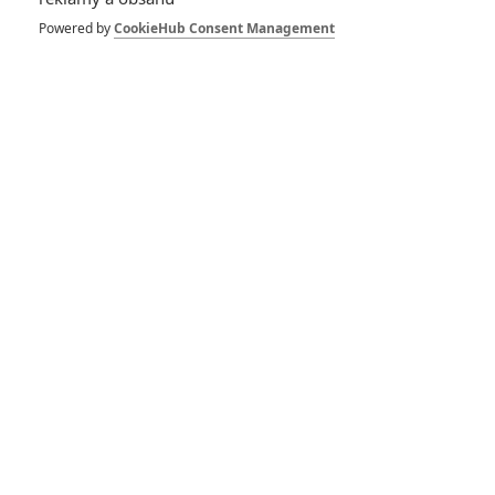
No Way Up: Nový
trailer staví
Powered by
CookieHub Consent Management
potopené letadlo
proti žralokům
0
Anarvin
| 12.01.2024 18:36
No Way Up:
Potopené letadlo
ohrožuje žralok –
trailer
0
Anarvin
| 30.11.2023 19:04
In the Land of Saints
and Sinners: Liam
Neeson pyká za
svoje hříchy
0
Anarvin
| 06.09.2023 17:00