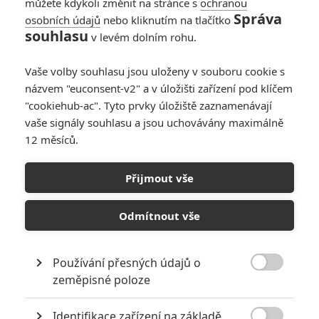
můžete kdykoli změnit na stránce s
ochranou
Správa
osobních údajů
nebo kliknutím na tlačítko
Bring Them Down: V
souhlasu
v levém dolním rohu.
thrilleru o pomstě se
mezi farmáři
Vaše volby souhlasu jsou uloženy v souboru cookie s
rozpoutá lítý boj
názvem "euconsent-v2" a v úložišti zařízení pod klíčem
0
Rudmen
| 04.03.2025 19:13
"cookiehub-ac". Tyto prvky úložiště zaznamenávají
vaše signály souhlasu a jsou uchovávány maximálně
12 měsíců.
Vévodkyně:
Neříkejte jí
Přijmout vše
„princezno“, vaši
likvidaci si o to víc
vychutná
Odmítnout vše
0
Anarvin
| 08.08.2024 16:23
Používání přesných údajů o

zeměpisné poloze
NEPŘEHLÉDNĚTE
Identifikace zařízení na základě
10 nejvražednějších roků ve filmové historii, a které snímky