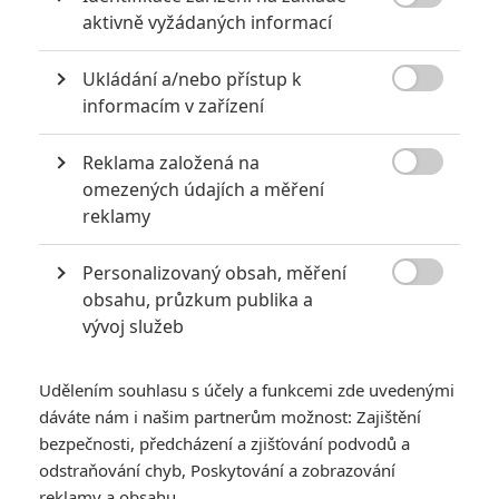

za mrtvé můžou
aktivně vyžádaných informací
0
Jaaaara
| 27.07.2020 21:30
Ukládání a/nebo přístup k
Kdy se v kinech umíralo nejvíce? A které

informacím v zařízení
snímky v daných letech dominovaly?
Reklama založená na

omezených údajích a měření
reklamy
Filmové klenoty, které překvapivě natočili úplní zelenáči
0
Jaaaara
| 22.08.2020 08:00
Personalizovaný obsah, měření

Zkušenosti a praxe? Ale kdeže... někdy
obsahu, průzkum publika a
stačí mít dostatek talentu a využít
vývoj služeb
nabízené příležitosti.
Udělením souhlasu s účely a funkcemi zde uvedenými
dáváte nám i našim partnerům možnost: Zajištění
bezpečnosti, předcházení a zjišťování podvodů a
odstraňování chyb, Poskytování a zobrazování
reklamy a obsahu