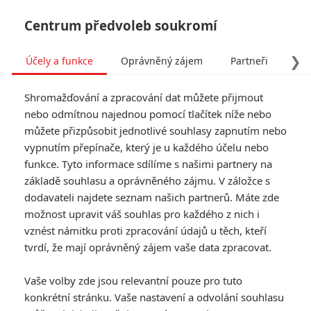
Centrum předvoleb soukromí
❯
Účely a funkce
Oprávněný zájem
Partneři
Pro
Tog
Shromažďování a zpracování dat můžete přijmout
navi
nebo odmítnou najednou pomocí tlačítek níže nebo
můžete přizpůsobit jednotlivé souhlasy zapnutím nebo
Tag: Colm Meaney
vypnutím přepínače, který je u každého účelu nebo
funkce. Tyto informace sdílíme s našimi partnery na
základě souhlasu a oprávněného zájmu. V záložce s
ČLÁNKY
FILMY
OSOBY
VIDEA
(0)
(0)
(0)
dodavateli najdete seznam našich partnerů. Máte zde
možnost upravit váš souhlas pro každého z nich i
Pozoruhodně bystrá
vznést námitku proti zpracování údajů u těch, kteří
stvoření: Netflix
tvrdí, že mají oprávněný zájem vaše data zpracovat.
přináší hřejivý lidský
příběh vyprávěný
Vaše volby zde jsou relevantní pouze pro tuto
chobotnicí
konkrétní stránku. Vaše nastavení a odvolání souhlasu
0
Rudmen
| 09.04.2026 15:16