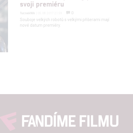
svoji premiéru
0
TucnakNik
| 05.08.2017 21:59
Souboje velkých robotů s velkými příšerami mají
nové datum premiéry.