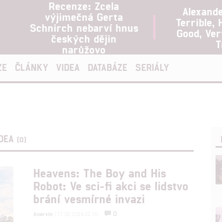
Recenze: Zcela
Alexand
výjimečná Gerta
Terrible, 
Schnirch nebarví hnus
Good, Ve
českých dějin
T
narůžovo
ZE
ČLÁNKY
VIDEA
DATABÁZE
SERIÁLY
IDEA
(0)
Heavens: The Boy and His
Robot: Ve sci-fi akci se lidstvo
brání vesmírné invazi
0
Anarvin
| 17.02.2026 22:10