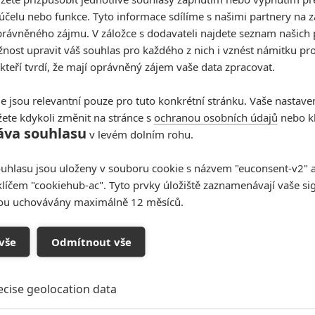
účelu nebo funkce. Tyto informace sdílíme s našimi partnery na 
Kdysi hvězda akčních filmů, dnes král céčkových
rávněného zájmu. V záložce s dodavateli najdete seznam našich 
slátanin, protagonista bizarní policejní reality
show nebo zvláštní velvyslanec Ruska.
ost upravit váš souhlas pro každého z nich i vznést námitku pro
 kteří tvrdí, že mají oprávněný zájem vaše data zpracovat.
e jsou relevantní pouze pro tuto konkrétní stránku. Vaše nastave
ete kdykoli změnit na stránce s
ochranou osobních údajů
nebo kl
Pacific Rim 2: Monstra vs.
áva souhlasu
v levém dolním rohu.
roboti vs. roboti v novém
traileru
uhlasu jsou uloženy v souboru cookie s názvem "euconsent-v2" a 
klíčem "cookiehub-ac". Tyto prvky úložiště zaznamenávají vaše si
4
Anarvin
| 24.01.2018 17:40
sou uchovávány maximálně 12 měsíců.
Mladší generace bojových pilotů představuje větší
roboty a monstra pro mladší diváky.
vše
Odmítnout vše
ecise geolocation data
Pacific Rim: Povstání: Plakáty
s ústředními hrdiny