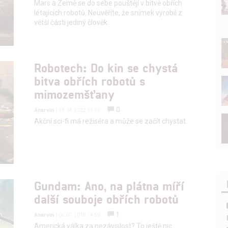
Mars a Země se do sebe pouštějí v bitvě obřích
létajících robotů. Neuvěříte, že snímek vyrobil z
větší části jediný člověk.
Robotech: Do kin se chystá
bitva obřích robotů s
mimozemšťany
0
Anarvin
| 28.04.2022 15:12
Akční sci-fi má režiséra a může se začít chystat.
Gundam: Ano, na plátna míří
další souboje obřích robotů
1
Anarvin
| 06.07.2018 14:59
Americká válka za nezávislost? To ještě nic