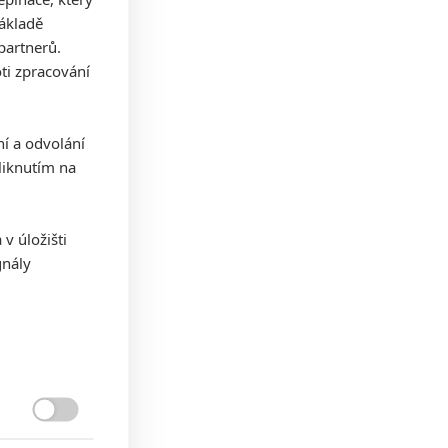
základě
partnerů.
ti zpracování
ní a odvolání
iknutím na
v úložišti
gnály
