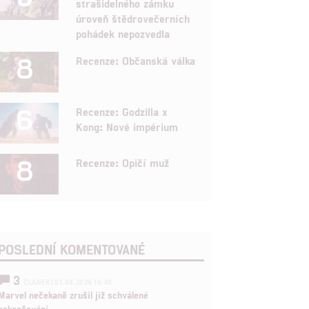
strašidelného zámku
úroveň štědrovečerních
pohádek nepozvedla
8
Recenze: Občanská válka
6
Recenze: Godzilla x
Kong: Nové impérium
8
Recenze: Opičí muž
POSLEDNÍ KOMENTOVANÉ
3
ČLÁNEK | 01.08.2026 16:40
Marvel nečekaně zrušil již schválené
pokračování