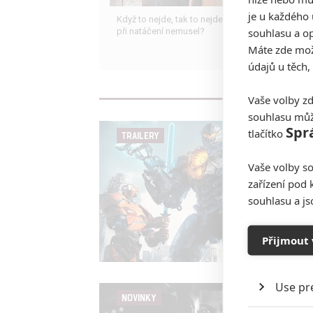
je u každého 
Když to nejde, tak to nejde... aneb kdo se s kým
souhlasu a op
při natáčení nemusel?
Máte zde možn
údajů u těch,
Vaše volby zd
souhlasu můž
Spr
tlačítko
TRAILERY
Vaše volby so
zařízení pod 
souhlasu a j
Přijmout 
Use pr
NOVINKY