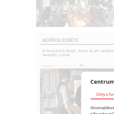
NEPŘEHLÉDNĚTE
8 hereckých dvojic, které se při natáčen
nemohly vystát
2
Jaaaara
| 23.07.2020 21:30
Centrum
Účely a fu
Shromažďován
níže nebo mů