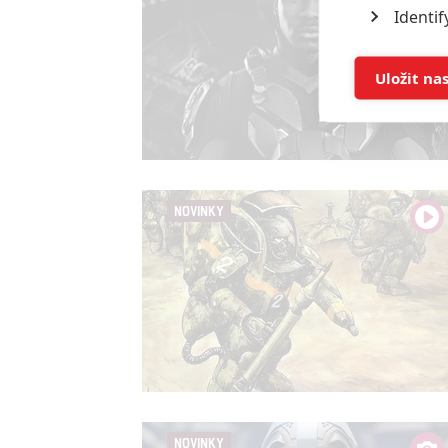
Identif
Store 
Uložit na
Advert
Person
and se
NOVINKY
Udělením sou
možnost: Ensu
advertising a
NOVINKY