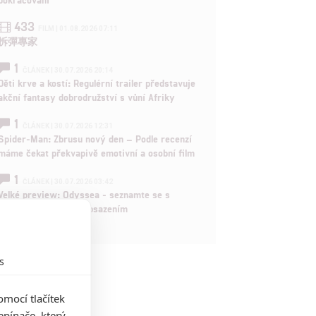
433
FILM | 01.08.2026 07:11
拆彈專家
1
ČLÁNEK | 30.07.2026 20:14
Děti krve a kostí: Regulérní trailer představuje
akční fantasy dobrodružství s vůní Afriky
1
ČLÁNEK | 30.07.2026 12:31
Spider-Man: Zbrusu nový den – Podle recenzí
máme čekat překvapivě emotivní a osobní film
1
ČLÁNEK | 30.07.2026 03:42
Velké preview: Odyssea - seznamte se s
maximálně nabitým obsazením
s
mocí tlačítek
pínače, který