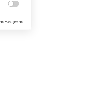

ent Management



rtnerům
 present