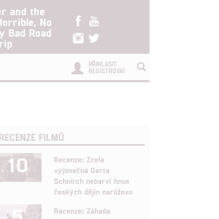
er and the
Horrible, No
ry Bad Road
rip
PŘIHLÁSIT
REGISTROVAT
RECENZE FILMŮ
10
Recenze: Zcela
výjimečná Gerta
Schnirch nebarví hnus
českých dějin narůžovo
5
Recenze: Záhada