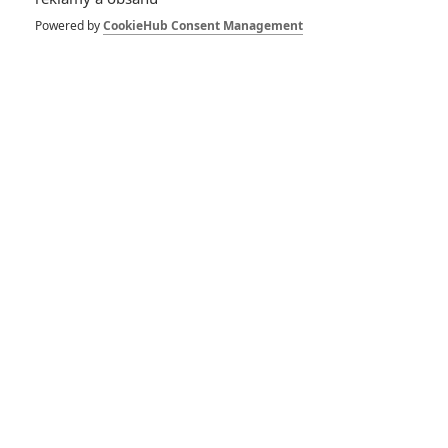
Powered by
CookieHub Consent Management
DISKUZE
PŘIHLÁSIT
REGISTROVAT
Šéfredaktor webu je
Petr Slavík
, e-mail
redakce@fandimefilmu.cz
Máte-li zájem o inzerci na našem webu napište nám na e-mail
redakce@fandimefilmu.cz
Ochrana osobních údajů
|
Zásady používání cookies
|
Pravidla webu
|
Upravit nastavení soukromí