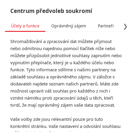
Centrum předvoleb soukromí
❯
Účely a funkce
Oprávněný zájem
Partneři
Pro
Tog
Shromažďování a zpracování dat můžete přijmout
navi
nebo odmítnou najednou pomocí tlačítek níže nebo
můžete přizpůsobit jednotlivé souhlasy zapnutím nebo
Tag: Harry Potter and the
vypnutím přepínače, který je u každého účelu nebo
funkce. Tyto informace sdílíme s našimi partnery na
Order of the Phoenix
základě souhlasu a oprávněného zájmu. V záložce s
dodavateli najdete seznam našich partnerů. Máte zde
ČLÁNKY
FILMY
OSOBY
VIDEA
(1)
(0)
(0)
možnost upravit váš souhlas pro každého z nich i
vznést námitku proti zpracování údajů u těch, kteří
tvrdí, že mají oprávněný zájem vaše data zpracovat.
Vaše volby zde jsou relevantní pouze pro tuto
konkrétní stránku. Vaše nastavení a odvolání souhlasu