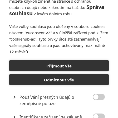
můžete kdykoli změnit na stránce s
ochranou
Správa
osobních údajů
nebo kliknutím na tlačítko
RECENZE FILMŮ
souhlasu
v levém dolním rohu.
10
Recenze: Zcela výjimečná Gerta
Schnirch nebarví hnus českých dějin
Vaše volby souhlasu jsou uloženy v souboru cookie s
narůžovo
názvem "euconsent-v2" a v úložišti zařízení pod klíčem
"cookiehub-ac". Tyto prvky úložiště zaznamenávají
5
Recenze: Záhada strašidelného
vaše signály souhlasu a jsou uchovávány maximálně
zámku úroveň štědrovečerních
12 měsíců.
pohádek nepozvedla
8
Recenze: Občanská válka
Přijmout vše
Odmítnout vše
6
Recenze: Godzilla x Kong: Nové
impérium
Používání přesných údajů o
8

Recenze: Opičí muž
zeměpisné poloze
Identifikace zařízení na základě