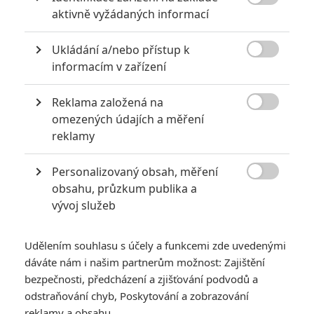

aktivně vyžádaných informací
POSLEDNÍ KOMENTOVANÉ
Ukládání a/nebo přístup k

informacím v zařízení
3
ČLÁNEK | 01.08.2026 16:40
Marvel nečekaně zrušil již schválené pokračování
Reklama založená na

omezených údajích a měření
433
FILM | 01.08.2026 07:11
reklamy
拆彈專家
1
ČLÁNEK | 30.07.2026 20:14
Personalizovaný obsah, měření
Děti krve a kostí: Regulérní trailer představuje akční fantasy

obsahu, průzkum publika a
dobrodružství s vůní Afriky
vývoj služeb
1
ČLÁNEK | 30.07.2026 12:31
Spider-Man: Zbrusu nový den – Podle recenzí máme čekat
Udělením souhlasu s účely a funkcemi zde uvedenými
překvapivě emotivní a osobní film
dáváte nám i našim partnerům možnost: Zajištění
1
ČLÁNEK | 30.07.2026 03:42
bezpečnosti, předcházení a zjišťování podvodů a
Velké preview: Odyssea - seznamte se s maximálně nabitým
odstraňování chyb, Poskytování a zobrazování
obsazením
reklamy a obsahu