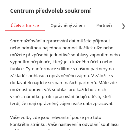
Centrum předvoleb soukromí
❯
Účely a funkce
Oprávněný zájem
Partneři
Pro
Tog
Shromažďování a zpracování dat můžete přijmout
navi
nebo odmítnou najednou pomocí tlačítek níže nebo
můžete přizpůsobit jednotlivé souhlasy zapnutím nebo
Tag: The Simpsons Movie 2
vypnutím přepínače, který je u každého účelu nebo
funkce. Tyto informace sdílíme s našimi partnery na
základě souhlasu a oprávněného zájmu. V záložce s
ČLÁNKY
FILMY
OSOBY
VIDEA
(0)
(0)
(0)
dodavateli najdete seznam našich partnerů. Máte zde
možnost upravit váš souhlas pro každého z nich i
Simpsonovi:
vznést námitku proti zpracování údajů u těch, kteří
Premiéra druhého
tvrdí, že mají oprávněný zájem vaše data zpracovat.
filmu se odkládá
0
Rudmen
| 09.12.2025 14:59
Vaše volby zde jsou relevantní pouze pro tuto
konkrétní stránku. Vaše nastavení a odvolání souhlasu