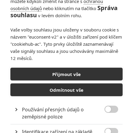
můžete kdykoli změnit na stránce s
ochranou
Správa
osobních údajů
nebo kliknutím na tlačítko
Simpsonovi: Druhý
souhlasu
v levém dolním rohu.
film je oficiálně na
cestě, oznámil datum
Vaše volby souhlasu jsou uloženy v souboru cookie s
premiéry
názvem "euconsent-v2" a v úložišti zařízení pod klíčem
0
Anarvin
| 30.09.2025 06:00
"cookiehub-ac". Tyto prvky úložiště zaznamenávají
vaše signály souhlasu a jsou uchovávány maximálně
12 měsíců.
Simpsonovi: Ještě
před pandemií se
Přijmout vše
jednalo o dalším
filmu
Odmítnout vše
0
Anarvin
| 08.07.2021 09:00
Používání přesných údajů o

zeměpisné poloze
NEPŘEHLÉDNĚTE
Identifikace zařízení na základě
Za málo peněz hodně muziky aneb levné filmy, které