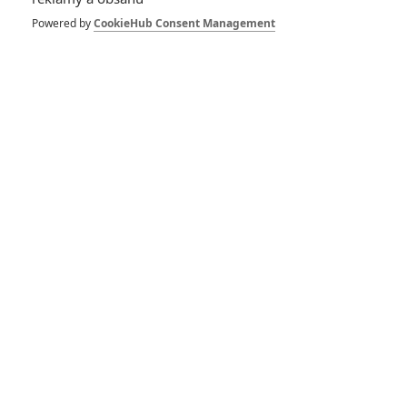
Simpsonovi: Disney
má zájem o další
Powered by
CookieHub Consent Management
film, ten nebude
navazovat na minulý
4
Anarvin
| 22.02.2020 18:05
Simpsonovi: Další
film se chystá,
společně s Family
Guyem
5
Anarvin
| 11.08.2018 10:31
Simpsonovi ve filmu:
Jak to vypadá s
pokračováním
3
Anarvin
| 31.07.2017 13:30