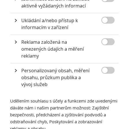

extrémně vydělaly
aktivně vyžádaných informací
1
Jaaaara
| 09.08.2020 06:00
Ukládání a/nebo přístup k
Máte-li být v Hollywoodu úspěšní,

informacím v zařízení
potřebujete, aby tržby výrazně
převyšovaly náklady. Těmhle snímkům se
to povedlo na jedničku.
Reklama založená na

omezených údajích a měření
reklamy
8 hereckých dvojic, které se při natáčení nemohly vystát
2
Jaaaara
| 23.07.2020 21:30
Personalizovaný obsah, měření

Když to nejde, tak to nejde... aneb kdo se s
obsahu, průzkum publika a
kým při natáčení nemusel?
vývoj služeb
Udělením souhlasu s účely a funkcemi zde uvedenými
dáváte nám i našim partnerům možnost: Zajištění
bezpečnosti, předcházení a zjišťování podvodů a
odstraňování chyb, Poskytování a zobrazování
reklamy a obsahu