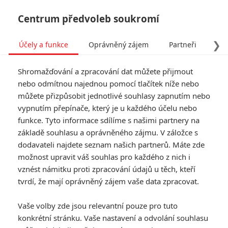
Centrum předvoleb soukromí
❯
Účely a funkce
Oprávněný zájem
Partneři
Pro
Tog
Shromažďování a zpracování dat můžete přijmout
navi
nebo odmítnou najednou pomocí tlačítek níže nebo
můžete přizpůsobit jednotlivé souhlasy zapnutím nebo
Tag: Steven Zaillan
vypnutím přepínače, který je u každého účelu nebo
funkce. Tyto informace sdílíme s našimi partnery na
základě souhlasu a oprávněného zájmu. V záložce s
ČLÁNKY
FILMY
OSOBY
VIDEA
(0)
(0)
(0)
dodavateli najdete seznam našich partnerů. Máte zde
možnost upravit váš souhlas pro každého z nich i
Recenze: Muži, kteří
vznést námitku proti zpracování údajů u těch, kteří
nenávidí ženy
tvrdí, že mají oprávněný zájem vaše data zpracovat.
0
CBD
| 11.01.2012 18:00
Vaše volby zde jsou relevantní pouze pro tuto
konkrétní stránku. Vaše nastavení a odvolání souhlasu