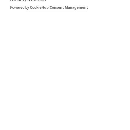
Powered by
CookieHub Consent Management
433
FILM | 01.08.2026 07:11
拆彈專家
1
ČLÁNEK | 30.07.2026 20:14
Děti krve a kostí: Regulérní trailer představuje akční fantasy
dobrodružství s vůní Afriky
1
ČLÁNEK | 30.07.2026 12:31
Spider-Man: Zbrusu nový den – Podle recenzí máme čekat
překvapivě emotivní a osobní film
1
ČLÁNEK | 30.07.2026 03:42
Velké preview: Odyssea - seznamte se s maximálně nabitým
obsazením