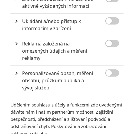
5
Recenze: Záhada strašidelného

aktivně vyžádaných informací
zámku úroveň štědrovečerních
pohádek nepozvedla
Ukládání a/nebo přístup k

8
informacím v zařízení
Recenze: Občanská válka
Reklama založená na
6

omezených údajích a měření
Recenze: Godzilla x Kong: Nové
reklamy
impérium
8
Personalizovaný obsah, měření
Recenze: Opičí muž

obsahu, průzkum publika a
vývoj služeb
Udělením souhlasu s účely a funkcemi zde uvedenými
POSLEDNÍ KOMENTOVANÉ
dáváte nám i našim partnerům možnost: Zajištění
bezpečnosti, předcházení a zjišťování podvodů a
3
odstraňování chyb, Poskytování a zobrazování
ČLÁNEK | 01.08.2026 16:40
Marvel nečekaně zrušil již schválené pokračování
reklamy a obsahu