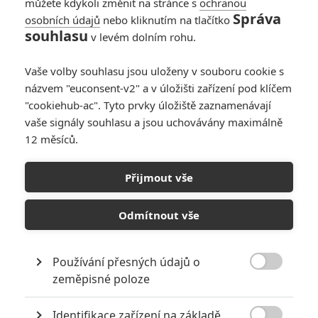
můžete kdykoli změnit na stránce s
ochranou
Správa
osobních údajů
nebo kliknutím na tlačítko
Muži, kteří nenávidí
souhlasu
v levém dolním rohu.
ženy: Dočkáme se
pokračování?
Vaše volby souhlasu jsou uloženy v souboru cookie s
3
Anarvin
| 04.01.2012 14:30
názvem "euconsent-v2" a v úložišti zařízení pod klíčem
"cookiehub-ac". Tyto prvky úložiště zaznamenávají
vaše signály souhlasu a jsou uchovávány maximálně
12 měsíců.
Přijmout vše
Odmítnout vše
RECENZE FILMŮ
Používání přesných údajů o
10
Recenze: Zcela výjimečná Gerta

zeměpisné poloze
Schnirch nebarví hnus českých dějin
narůžovo
Identifikace zařízení na základě