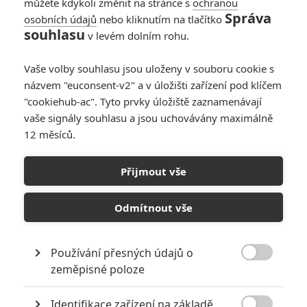
můžete kdykoli změnit na stránce s
ochranou
Správa
osobních údajů
nebo kliknutím na tlačítko
souhlasu
v levém dolním rohu.
Box Office:
Prvoligová DC
Vaše volby souhlasu jsou uloženy v souboru cookie s
katastrofa
názvem "euconsent-v2" a v úložišti zařízení pod klíčem
"cookiehub-ac". Tyto prvky úložiště zaznamenávají
77
Brousitch
| 19.11.2017 20:04
vaše signály souhlasu a jsou uchovávány maximálně
12 měsíců.
Hercule Poirot: Co
Přijmout vše
bude po Vraždě v
Orient expresu?
Odmítnout vše
7
Anarvin
| 13.11.2017 10:01
Používání přesných údajů o

zeměpisné poloze
NEPŘEHLÉDNĚTE
Identifikace zařízení na základě