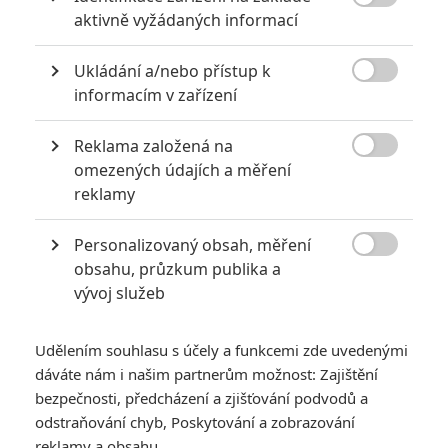

aktivně vyžádaných informací
Nebezpečně nakažlivé filmy aneb bakterie a viry útočí
0
Jaaaara
Ukládání a/nebo přístup k
| 04.08.2020 18:24

informacím v zařízení
Jestli vás už omrzela Nákaza, zkuste si
pandemii zpříjemnit jinou relevantní
peckou, v níž lidstvo terorizují nebezpeční
Reklama založená na
mikroskopičtí prevíti.

omezených údajích a měření
reklamy
Nejlepší lekce filmové střelby aneb hollywoodské střelnice v
akci
Personalizovaný obsah, měření

obsahu, průzkum publika a
0
Jaaaara
| 18.10.2020 18:40
vývoj služeb
Kořením nejen akčních filmů jsou scény na
střelnici a obecně ty, ve kterých střelci před
ostrou akcí předvádějí svůj um. Tyhle nás
Udělením souhlasu s účely a funkcemi zde uvedenými
baví ze všech nejvíc.
dáváte nám i našim partnerům možnost: Zajištění
bezpečnosti, předcházení a zjišťování podvodů a
odstraňování chyb, Poskytování a zobrazování
reklamy a obsahu