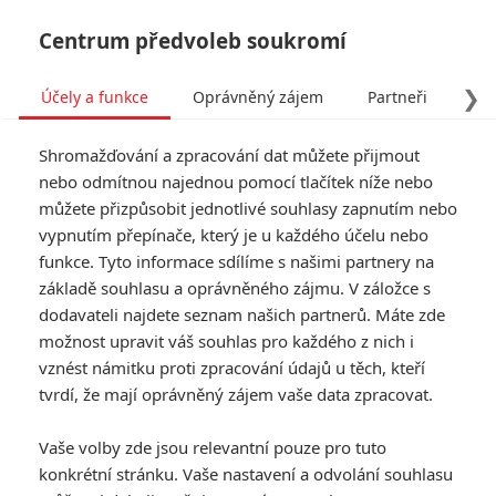
Centrum předvoleb soukromí
❯
Účely a funkce
Oprávněný zájem
Partneři
Pro
Tog
Shromažďování a zpracování dat můžete přijmout
navi
nebo odmítnou najednou pomocí tlačítek níže nebo
můžete přizpůsobit jednotlivé souhlasy zapnutím nebo
Tag: Vražda v Orient
vypnutím přepínače, který je u každého účelu nebo
funkce. Tyto informace sdílíme s našimi partnery na
expresu
základě souhlasu a oprávněného zájmu. V záložce s
dodavateli najdete seznam našich partnerů. Máte zde
ČLÁNKY
FILMY
OSOBY
VIDEA
(2)
(0)
(0)
možnost upravit váš souhlas pro každého z nich i
vznést námitku proti zpracování údajů u těch, kteří
Smrt na Nilu: Film
tvrdí, že mají oprávněný zájem vaše data zpracovat.
posílí Armie Hammer
Vaše volby zde jsou relevantní pouze pro tuto
0
TucnakNik
| 05.10.2018 17:37
konkrétní stránku. Vaše nastavení a odvolání souhlasu