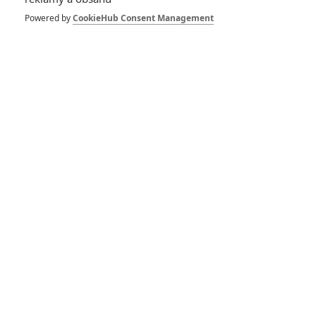
Powered by
CookieHub Consent Management
Box Office: Táta je
doma a Matky jsou
na tahu
47
Brousitch
| 12.11.2017 19:04
Vražda v Orient
expresu: První
dojmy z nové
detektivky
0
Anarvin
| 06.11.2017 17:50
Vražda v Orient
expresu: Nový
trailer slibuje