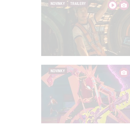
služeb
NOVINKY
TRAILERY
Udělením sou
možnost: Zaji
Poskytování 
NOVINKY