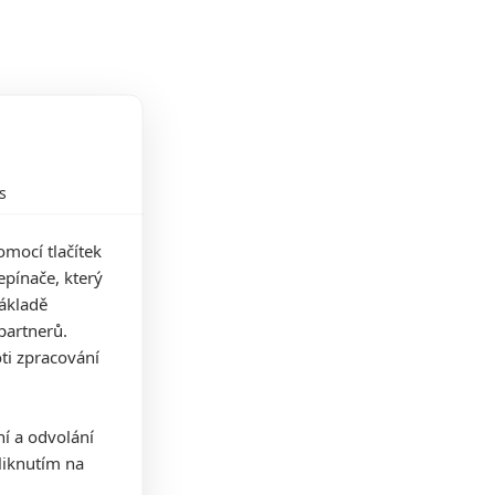
s
mocí tlačítek
pínače, který
základě
partnerů.
ti zpracování
ní a odvolání
iknutím na