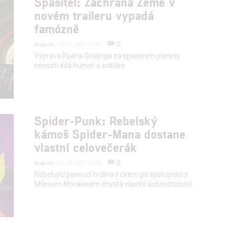
Spasitel: Záchrana Země v
novém traileru vypadá
famózně
hlasu s účely a funkcemi zde uvedenými dáváte nám i našim pa
štění bezpečnosti, předcházení a zjišťování podvodů a odstraňov
0
Anarvin
| 18.11.2025 17:15
Výprava Ryana Goslinga za spasením planety
a zobrazování reklamy a obsahu
nepostrádá humor a srdíčko.
Spider-Punk: Rebelský
kámoš Spider-Mana dostane
vlastní celovečerák
0
Anarvin
| 09.08.2025 19:06
Rebelující pavoučí hrdina s čírem po spolupráci s
Milesem Moralesem chystá vlastní dobrodružství.