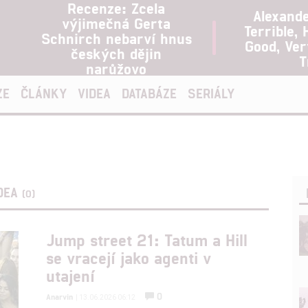
Recenze: Zcela
Alexand
výjimečná Gerta
Terrible, 
Schnirch nebarví hnus
Good, Ve
českých dějin
T
narůžovo
ZE
ČLÁNKY
VIDEA
DATABÁZE
SERIÁLY
DEA
(0)
Jump street 21: Tatum a Hill
se vracejí jako agenti v
utajení
0
Anarvin
| 13.06.2026 06:12