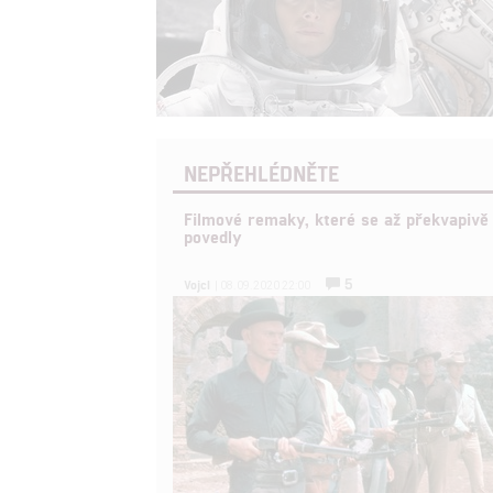
NEPŘEHLÉDNĚTE
Filmové remaky, které se až překvapivě
povedly
5
Vojcl
| 08.09.2020 22:00