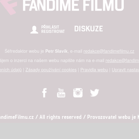
DISKUZE
PŘIHLÁSIT
REGISTROVAT
Šéfredaktor webu je
Petr Slavík
, e-mail
redakce@fandimefilmu.cz
zájem o inzerci na našem webu napište nám na e-mail
redakce@fandime
ních údajů
|
Zásady používání cookies
|
Pravidla webu
|
Upravit nasta
dimeFilmu.cz / All rights reserved / Provozovatel webu je Ko
al studio s.r.o., IČO: 03604071, Lýskova 2073/57, Stodůlky, 155 00, Pr