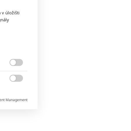
v úložišti
gnály


ent Management

