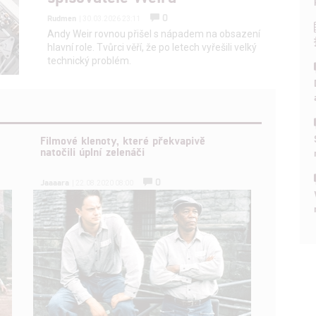
0
Rudmen
| 30.03.2026 23:11
Andy Weir rovnou přišel s nápadem na obsazení
hlavní role. Tvůrci věří, že po letech vyřešili velký
technický problém.
Filmové klenoty, které překvapivě
natočili úplní zelenáči
0
Jaaaara
| 22.08.2020 08:00