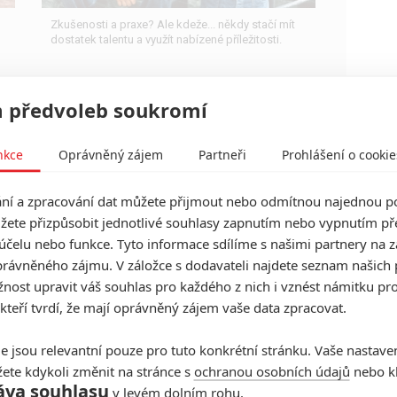
Zkušenosti a praxe? Ale kdeže... někdy stačí mít
dostatek talentu a využít nabízené příležitosti.
 předvoleb soukromí
nkce
Oprávněný zájem
Partneři
Prohlášení o cookie
Everyday Parenting Tips:
Ryan Reynolds míří do
í a zpracování dat můžete přijmout nebo odmítnou najednou po
žete přizpůsobit jednotlivé souhlasy zapnutím nebo vypnutím pře
apokalypsy plné monster
účelu nebo funkce. Tyto informace sdílíme s našimi partnery na 
0
Rudmen
| 03.03.2026 12:00
rávněného zájmu. V záložce s dodavateli najdete seznam našich 
Když svět zaplaví příšery, je docela těžké
ost upravit váš souhlas pro každého z nich i vznést námitku pro
vlastnímu dítěti vysvětlovat, že se nemusí bát
 kteří tvrdí, že mají oprávněný zájem vaše data zpracovat.
bubáka pod postelí.
e jsou relevantní pouze pro tuto konkrétní stránku. Vaše nastave
ete kdykoli změnit na stránce s
ochranou osobních údajů
nebo kl
Spasitel: Ryan Gosling je
áva souhlasu
v levém dolním rohu.