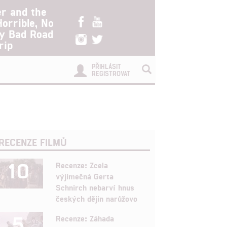
er and the
Horrible, No
ry Bad Road
rip
PŘIHLÁSIT
REGISTROVAT
RECENZE FILMŮ
10
Recenze: Zcela
výjimečná Gerta
Schnirch nebarví hnus
českých dějin narůžovo
5
Recenze: Záhada