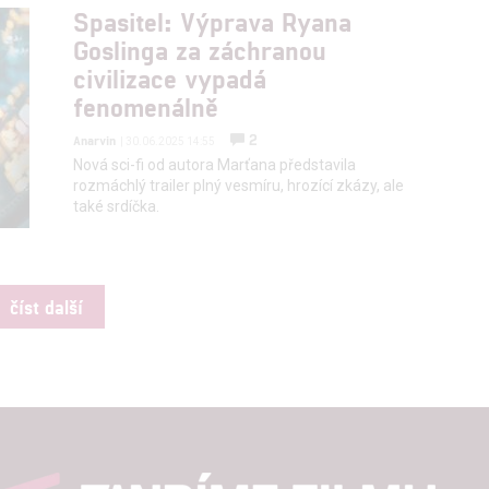
Spasitel: Výprava Ryana
Goslinga za záchranou
civilizace vypadá
fenomenálně
2
Anarvin
| 30.06.2025 14:55
Nová sci-fi od autora Marťana představila
rozmáchlý trailer plný vesmíru, hrozící zkázy, ale
také srdíčka.
číst další