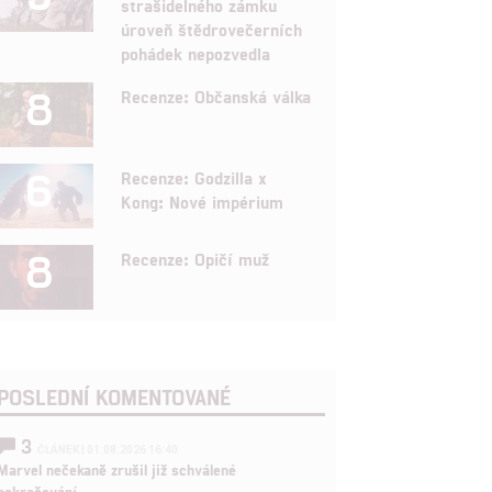
strašidelného zámku
úroveň štědrovečerních
pohádek nepozvedla
8
Recenze: Občanská válka
6
Recenze: Godzilla x
Kong: Nové impérium
8
Recenze: Opičí muž
POSLEDNÍ KOMENTOVANÉ
3
ČLÁNEK | 01.08.2026 16:40
Marvel nečekaně zrušil již schválené
pokračování