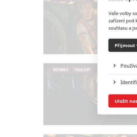
Vaše volby so
zařízení pod 
souhlasu a j
Přijmout 
Použív
NOVINKY
TRAILERY
Identif
Ukládán
Uložit na
Reklam
Person