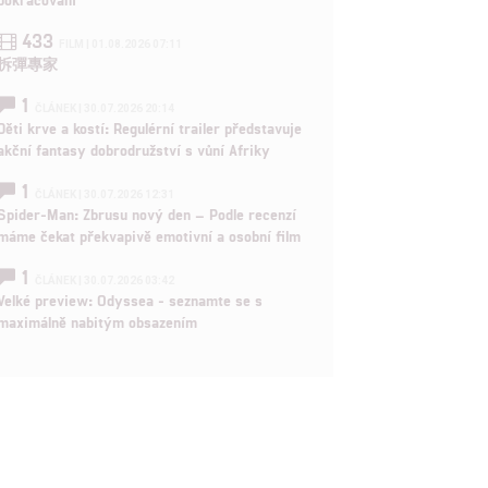
433
FILM | 01.08.2026 07:11
拆彈專家
1
ČLÁNEK | 30.07.2026 20:14
Děti krve a kostí: Regulérní trailer představuje
akční fantasy dobrodružství s vůní Afriky
1
ČLÁNEK | 30.07.2026 12:31
Spider-Man: Zbrusu nový den – Podle recenzí
máme čekat překvapivě emotivní a osobní film
1
ČLÁNEK | 30.07.2026 03:42
Velké preview: Odyssea - seznamte se s
maximálně nabitým obsazením