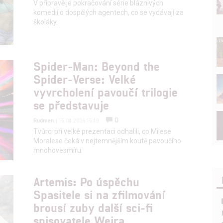
V přípravě je pokračování série bláznivých
komedií o dospělých agentech, co se vydávají za
školáky.
Spider-Man: Beyond the
Spider-Verse: Velké
vyvrcholení pavoučí trilogie
se představuje
0
Rudmen
| 15.04.2026 15:49
Tvůrci při velké prezentaci odhalili, co Milese
Moralese čeká v nejtemnějším koutě pavoučího
mnohovesmíru.
Artemis: Po úspěchu
Spasitele si na zfilmování
brousí zuby další sci-fi
spisovatele Weira