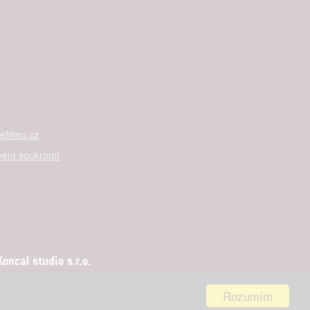
filmu.cz
vení soukromí
ncal studio s.r.o.
Rozumím
aha 5