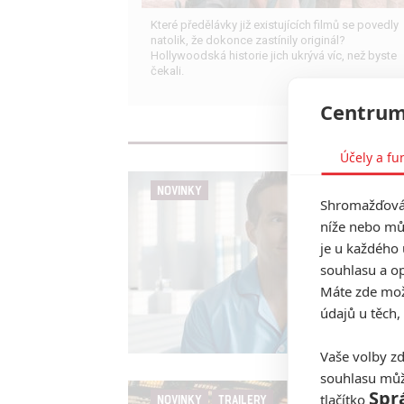
Které předělávky již existujících filmů se povedly
natolik, že dokonce zastínily originál?
Hollywoodská historie jich ukrývá víc, než byste
čekali.
Centrum
Účely a fu
NOVINKY
Shromažďován
níže nebo mů
je u každého 
souhlasu a op
Máte zde možn
údajů u těch,
Vaše volby zd
souhlasu můž
Spr
tlačítko
NOVINKY
TRAILERY