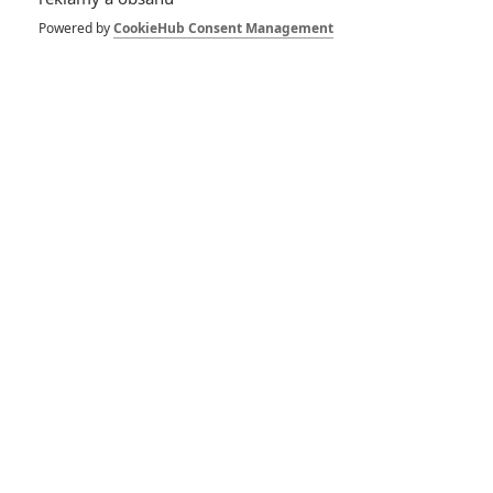
Na jednu noc: Do kin
míří komedie, kde je
Powered by
CookieHub Consent Management
nemanželský styk
zakázán 364 dní v
roce
0
Anarvin
| 01.05.2026 19:29
Hunger Games: Úsvit
sklizně – Velký nový
trailer slibuje
krvavou lázeň
0
Anarvin
| 13.04.2026 17:17
Hunger Games: Úsvit
sklizně – Upoutávka
ukazuje novou
podobu známých
postav