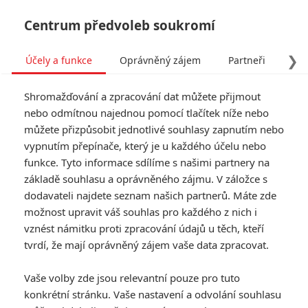
Centrum předvoleb soukromí
❯
Účely a funkce
Oprávněný zájem
Partneři
Pro
Tog
Shromažďování a zpracování dat můžete přijmout
navi
nebo odmítnou najednou pomocí tlačítek níže nebo
můžete přizpůsobit jednotlivé souhlasy zapnutím nebo
Tag: dystopie
vypnutím přepínače, který je u každého účelu nebo
funkce. Tyto informace sdílíme s našimi partnery na
základě souhlasu a oprávněného zájmu. V záložce s
ČLÁNKY
FILMY
OSOBY
VIDEA
(0)
(0)
(0)
dodavateli najdete seznam našich partnerů. Máte zde
možnost upravit váš souhlas pro každého z nich i
Klára a slunce:
vznést námitku proti zpracování údajů u těch, kteří
Trailer překvapivě
tvrdí, že mají oprávněný zájem vaše data zpracovat.
dorazil a je rozkošně
bezelstný
Vaše volby zde jsou relevantní pouze pro tuto
0
Anarvin
| 22.06.2026 20:04
konkrétní stránku. Vaše nastavení a odvolání souhlasu