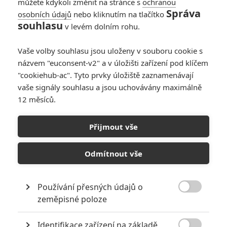
můžete kdykoli změnit na stránce s
ochranou
Správa
osobních údajů
nebo kliknutím na tlačítko
Klára a slunce: První
souhlasu
v levém dolním rohu.
teaser ze sci-fi, kde
Jenna Ortega hraje
Vaše volby souhlasu jsou uloženy v souboru cookie s
robotku
názvem "euconsent-v2" a v úložišti zařízení pod klíčem
0
Anarvin
| 22.06.2026 17:47
"cookiehub-ac". Tyto prvky úložiště zaznamenávají
vaše signály souhlasu a jsou uchovávány maximálně
12 měsíců.
Zero K: V nové sci-fi
miliardáři hodlají
Přijmout vše
přečkat úpadek
světa v kryospánku
Odmítnout vše
0
Anarvin
| 14.06.2026 10:00
Používání přesných údajů o

zeměpisné poloze
NEPŘEHLÉDNĚTE
Identifikace zařízení na základě
Nejlepší lekce filmové střelby aneb hollywoodské střelnice v