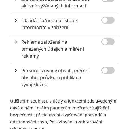

akci
aktivně vyžádaných informací
0
Jaaaara
| 18.10.2020 18:40
Ukládání a/nebo přístup k
Kořením nejen akčních filmů jsou scény na

informacím v zařízení
střelnici a obecně ty, ve kterých střelci před
ostrou akcí předvádějí svůj um. Tyhle nás
baví ze všech nejvíc.
Reklama založená na

omezených údajích a měření
reklamy
Nebezpečně nakažlivé filmy aneb bakterie a viry útočí
0
Jaaaara
| 04.08.2020 18:24
Personalizovaný obsah, měření

Jestli vás už omrzela Nákaza, zkuste si
obsahu, průzkum publika a
pandemii zpříjemnit jinou relevantní
vývoj služeb
peckou, v níž lidstvo terorizují nebezpeční
mikroskopičtí prevíti.
Udělením souhlasu s účely a funkcemi zde uvedenými
dáváte nám i našim partnerům možnost: Zajištění
bezpečnosti, předcházení a zjišťování podvodů a
odstraňování chyb, Poskytování a zobrazování
reklamy a obsahu