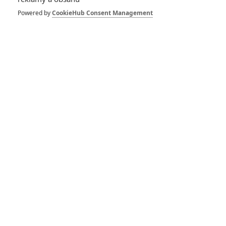
Avengers 5: Marvel
chce najmout
Powered by
CookieHub Consent Management
režiséra Deadpoola
2
Anarvin
| 05.06.2024 06:02
Tenzing: Tom
Hidleston vystoupá
na Mount Everest
0
Anarvin
| 11.05.2024 21:00
Loki: Nový trailer
láká na zbylé epizody
2. řady
0
Anarvin
| 30.10.2023 23:53