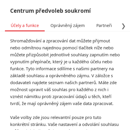
Centrum předvoleb soukromí
❯
Účely a funkce
Oprávněný zájem
Partneři
Pro
Tog
Shromažďování a zpracování dat můžete přijmout
navi
nebo odmítnou najednou pomocí tlačítek níže nebo
můžete přizpůsobit jednotlivé souhlasy zapnutím nebo
Tag: Tom Hiddleston
vypnutím přepínače, který je u každého účelu nebo
funkce. Tyto informace sdílíme s našimi partnery na
základě souhlasu a oprávněného zájmu. V záložce s
ČLÁNKY
FILMY
OSOBY
VIDEA
(0)
(1)
(0)
dodavateli najdete seznam našich partnerů. Máte zde
možnost upravit váš souhlas pro každého z nich i
Chuckův život: Tom
vznést námitku proti zpracování údajů u těch, kteří
Hiddleston nám podle
tvrdí, že mají oprávněný zájem vaše data zpracovat.
prvních diváků
obrátí svět vzhůru
Vaše volby zde jsou relevantní pouze pro tuto
nohama
konkrétní stránku. Vaše nastavení a odvolání souhlasu
0
Rudmen
| 05.06.2025 21:20