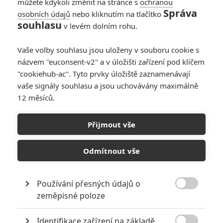
můžete kdykoli změnit na stránce s
ochranou
Správa
osobních údajů
nebo kliknutím na tlačítko
Avengers: Doomsday
souhlasu
v levém dolním rohu.
– V obsazení filmu
nebudou chybět X-
Vaše volby souhlasu jsou uloženy v souboru cookie s
Meni
názvem "euconsent-v2" a v úložišti zařízení pod klíčem
1
Anarvin
| 27.03.2025 05:55
"cookiehub-ac". Tyto prvky úložiště zaznamenávají
vaše signály souhlasu a jsou uchovávány maximálně
12 měsíců.
Chuckův život: Tom
Hidleston v thrilleru
Přijmout vše
vyprávěném odzadu
dopředu
Odmítnout vše
0
Rudmen
| 24.03.2025 19:11
Používání přesných údajů o

zeměpisné poloze
NEPŘEHLÉDNĚTE
Identifikace zařízení na základě
Filmové klenoty, které překvapivě natočili úplní zelenáči