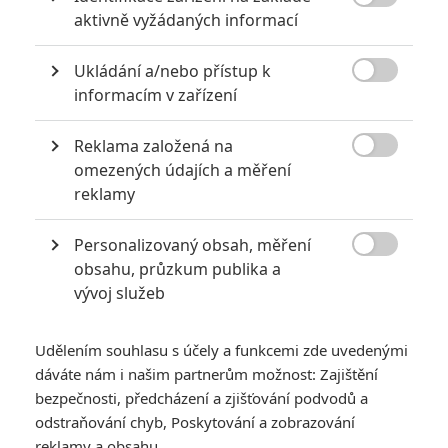

aktivně vyžádaných informací
0
Jaaaara
| 22.08.2020 08:00
Zkušenosti a praxe? Ale kdeže... někdy
Ukládání a/nebo přístup k
stačí mít dostatek talentu a využít

nabízené příležitosti.
informacím v zařízení
Reklama založená na

omezených údajích a měření
10 nejvražednějších roků ve filmové historii, a které snímky
reklamy
za mrtvé můžou
0
Jaaaara
| 27.07.2020 21:30
Personalizovaný obsah, měření

Kdy se v kinech umíralo nejvíce? A které
obsahu, průzkum publika a
snímky v daných letech dominovaly?
vývoj služeb
Udělením souhlasu s účely a funkcemi zde uvedenými
dáváte nám i našim partnerům možnost: Zajištění
bezpečnosti, předcházení a zjišťování podvodů a
odstraňování chyb, Poskytování a zobrazování
reklamy a obsahu