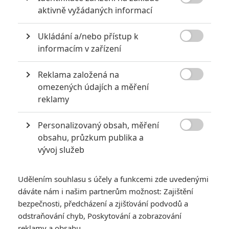

aktivně vyžádaných informací
0
Anarvin
| 30.07.2026 06:30
Známý herec a zpěvák je v podezření už
Ukládání a/nebo přístup k
roky. Řada jeho obětí byla nezletilá. Leto

obvinění popírá.
informacím v zařízení
Reklama založená na

omezených údajích a měření
Nebezpečně nakažlivé filmy aneb bakterie a viry útočí
reklamy
0
Jaaaara
| 04.08.2020 18:24
Jestli vás už omrzela Nákaza, zkuste si
Personalizovaný obsah, měření
pandemii zpříjemnit jinou relevantní

obsahu, průzkum publika a
peckou, v níž lidstvo terorizují nebezpeční
vývoj služeb
mikroskopičtí prevíti.
Udělením souhlasu s účely a funkcemi zde uvedenými
dáváte nám i našim partnerům možnost: Zajištění
bezpečnosti, předcházení a zjišťování podvodů a
odstraňování chyb, Poskytování a zobrazování
Žraločí smršť:
reklamy a obsahu