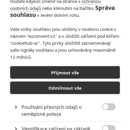
můžete kdykoli změnit na stránce s
ochranou
Správa
osobních údajů
nebo kliknutím na tlačítko
Highlander: Nové
souhlasu
v levém dolním rohu.
fotky ukazují scény,
které se odehrávají
Vaše volby souhlasu jsou uloženy v souboru cookie s
v dávné minulosti
názvem "euconsent-v2" a v úložišti zařízení pod klíčem
0
Rudmen
| 23.04.2026 12:00
"cookiehub-ac". Tyto prvky úložiště zaznamenávají
vaše signály souhlasu a jsou uchovávány maximálně
12 měsíců.
Žraločí smršť: Na
Netflix právě
Přijmout vše
dorazila čerstvá
novinka se žravými
bestiemi
Odmítnout vše
0
Anarvin
| 10.04.2026 06:00
Používání přesných údajů o

zeměpisné poloze
NEPŘEHLÉDNĚTE
Identifikace zařízení na základě
Jared Leto byl několika ženami obviněn ze zneužívání