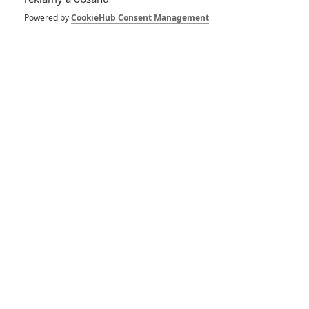
Netflix představuje
svou novinku plnou
Powered by
CookieHub Consent Management
zubatých potvor
0
Rudmen
| 14.03.2026 18:50
Twisted: Zvrhlý
chirurg drásá oběti v
novém hororu od
režiséra Saw
0
Rudmen
| 17.01.2026 21:23
Highlander obsadil
dalšího nesmrtelného
bojovníka
0
Anarvin
| 06.09.2025 19:30