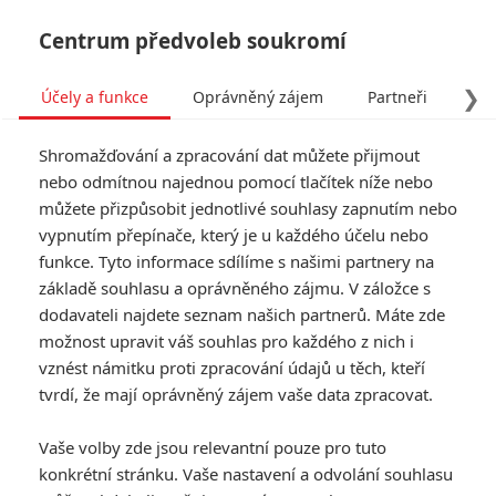
Centrum předvoleb soukromí
❯
Účely a funkce
Oprávněný zájem
Partneři
Pro
Tog
Shromažďování a zpracování dat můžete přijmout
navi
nebo odmítnou najednou pomocí tlačítek níže nebo
můžete přizpůsobit jednotlivé souhlasy zapnutím nebo
Tag: Djimon Hounsou
vypnutím přepínače, který je u každého účelu nebo
funkce. Tyto informace sdílíme s našimi partnery na
základě souhlasu a oprávněného zájmu. V záložce s
ČLÁNKY
FILMY
OSOBY
VIDEA
(0)
(0)
(0)
dodavateli najdete seznam našich partnerů. Máte zde
možnost upravit váš souhlas pro každého z nich i
The Passenger: V
vznést námitku proti zpracování údajů u těch, kteří
napínavém thrilleru
tvrdí, že mají oprávněný zájem vaše data zpracovat.
taxikáře unese
terorista
Vaše volby zde jsou relevantní pouze pro tuto
0
Rudmen
| 02.06.2026 14:15
konkrétní stránku. Vaše nastavení a odvolání souhlasu