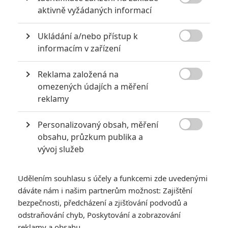

aktivně vyžádaných informací
0
Jaaaara
| 22.08.2020 08:00
Zkušenosti a praxe? Ale kdeže... někdy
Ukládání a/nebo přístup k
stačí mít dostatek talentu a využít

nabízené příležitosti.
informacím v zařízení
Reklama založená na

omezených údajích a měření
Filmové remaky, které se až překvapivě povedly
reklamy
5
Vojcl
| 08.09.2020 22:00
Které předělávky již existujících filmů se
Personalizovaný obsah, měření
povedly natolik, že dokonce zastínily

obsahu, průzkum publika a
originál? Hollywoodská historie jich ukrývá
vývoj služeb
víc, než byste čekali.
Udělením souhlasu s účely a funkcemi zde uvedenými
dáváte nám i našim partnerům možnost: Zajištění
bezpečnosti, předcházení a zjišťování podvodů a
odstraňování chyb, Poskytování a zobrazování
Kaskadéři snad
reklamy a obsahu