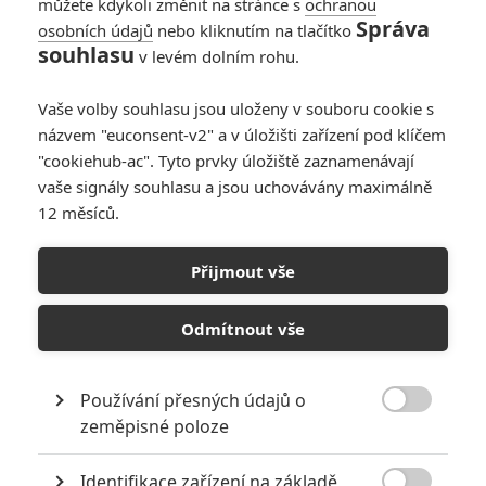
můžete kdykoli změnit na stránce s
ochranou
Správa
osobních údajů
nebo kliknutím na tlačítko
Gladiátor II: Podle
souhlasu
v levém dolním rohu.
kameramana je film
odfláknutý
Vaše volby souhlasu jsou uloženy v souboru cookie s
0
Anarvin
| 28.11.2024 17:53
názvem "euconsent-v2" a v úložišti zařízení pod klíčem
"cookiehub-ac". Tyto prvky úložiště zaznamenávají
vaše signály souhlasu a jsou uchovávány maximálně
12 měsíců.
Superman: Při
natáčení se zranil
Přijmout vše
kaskadér
0
Anarvin
| 10.07.2024 06:00
Odmítnout vše
Používání přesných údajů o

zeměpisné poloze
NEPŘEHLÉDNĚTE
Identifikace zařízení na základě
Filmové klenoty, které překvapivě natočili úplní zelenáči