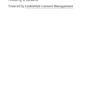
konečně budou
dostávat Oscary
Powered by
CookieHub Consent Management
0
Anarvin
| 06.06.2024 23:37
Kaskadér: Akční
lahůdka dorazila do
našich kin
0
Anarvin
| 03.05.2024 06:00
Opičí muž: Akční
nářez navzdory
nepřízni osudu
dorazil do našich kin
0
Anarvin
| 05.04.2024 06:02