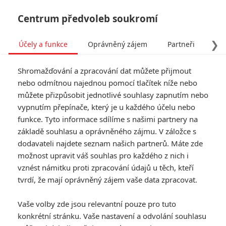
Centrum předvoleb soukromí
❯
Účely a funkce
Oprávněný zájem
Partneři
Pro
Tog
Shromažďování a zpracování dat můžete přijmout
navi
nebo odmítnou najednou pomocí tlačítek níže nebo
můžete přizpůsobit jednotlivé souhlasy zapnutím nebo
Tag: natáčení
vypnutím přepínače, který je u každého účelu nebo
funkce. Tyto informace sdílíme s našimi partnery na
základě souhlasu a oprávněného zájmu. V záložce s
ČLÁNKY
FILMY
OSOBY
VIDEA
(0)
(0)
(0)
dodavateli najdete seznam našich partnerů. Máte zde
možnost upravit váš souhlas pro každého z nich i
Spider-Man 4: Při
vznést námitku proti zpracování údajů u těch, kteří
natáčení se zranil
tvrdí, že mají oprávněný zájem vaše data zpracovat.
představitel hlavní
role Tom Holland
Vaše volby zde jsou relevantní pouze pro tuto
0
Anarvin
| 22.09.2025 19:00
konkrétní stránku. Vaše nastavení a odvolání souhlasu