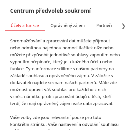
Centrum předvoleb soukromí
❯
Účely a funkce
Oprávněný zájem
Partneři
Pro
Tog
Shromažďování a zpracování dat můžete přijmout
navi
nebo odmítnou najednou pomocí tlačítek níže nebo
můžete přizpůsobit jednotlivé souhlasy zapnutím nebo
Tag: River Codack
vypnutím přepínače, který je u každého účelu nebo
funkce. Tyto informace sdílíme s našimi partnery na
základě souhlasu a oprávněného zájmu. V záložce s
ČLÁNKY
FILMY
OSOBY
VIDEA
(0)
(0)
(0)
dodavateli najdete seznam našich partnerů. Máte zde
možnost upravit váš souhlas pro každého z nich i
Hungry: Horor s
vznést námitku proti zpracování údajů u těch, kteří
řádícím hrochem
tvrdí, že mají oprávněný zájem vaše data zpracovat.
předvedl trailer
0
Anarvin
| 28.04.2026 09:00
Vaše volby zde jsou relevantní pouze pro tuto
konkrétní stránku. Vaše nastavení a odvolání souhlasu