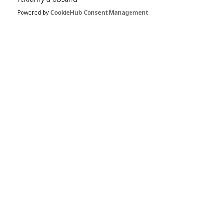
Powered by
CookieHub Consent Management
433
FILM | 01.08.2026 07:11
拆彈專家
1
ČLÁNEK | 30.07.2026 20:14
Děti krve a kostí: Regulérní trailer představuje akční fantasy
dobrodružství s vůní Afriky
1
ČLÁNEK | 30.07.2026 12:31
Spider-Man: Zbrusu nový den – Podle recenzí máme čekat
překvapivě emotivní a osobní film
1
ČLÁNEK | 30.07.2026 03:42
Velké preview: Odyssea - seznamte se s maximálně nabitým
obsazením