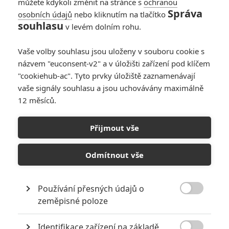
můžete kdykoli změnit na stránce s
ochranou
Správa
osobních údajů
nebo kliknutím na tlačítko
Hungry: V novém
souhlasu
v levém dolním rohu.
thrilleru řádí smrtící
hroch
Vaše volby souhlasu jsou uloženy v souboru cookie s
0
Anarvin
| 16.02.2026 09:00
názvem "euconsent-v2" a v úložišti zařízení pod klíčem
"cookiehub-ac". Tyto prvky úložiště zaznamenávají
vaše signály souhlasu a jsou uchovávány maximálně
12 měsíců.
Přijmout vše
Odmítnout vše
RECENZE FILMŮ
Používání přesných údajů o
10
Recenze: Zcela výjimečná Gerta

zeměpisné poloze
Schnirch nebarví hnus českých dějin
narůžovo
Identifikace zařízení na základě