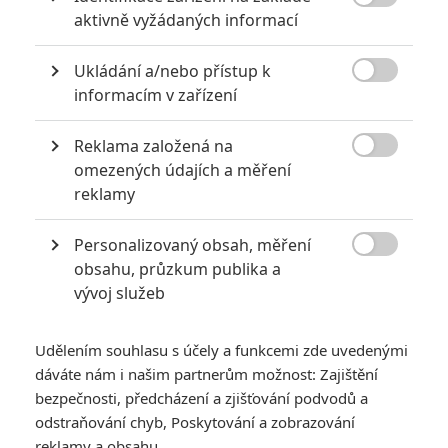
5
Recenze: Záhada strašidelného

aktivně vyžádaných informací
zámku úroveň štědrovečerních
pohádek nepozvedla
Ukládání a/nebo přístup k

8
informacím v zařízení
Recenze: Občanská válka
Reklama založená na
6

omezených údajích a měření
Recenze: Godzilla x Kong: Nové
reklamy
impérium
8
Personalizovaný obsah, měření
Recenze: Opičí muž

obsahu, průzkum publika a
vývoj služeb
Udělením souhlasu s účely a funkcemi zde uvedenými
POSLEDNÍ KOMENTOVANÉ
dáváte nám i našim partnerům možnost: Zajištění
bezpečnosti, předcházení a zjišťování podvodů a
3
odstraňování chyb, Poskytování a zobrazování
ČLÁNEK | 01.08.2026 16:40
Marvel nečekaně zrušil již schválené pokračování
reklamy a obsahu