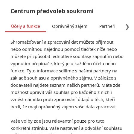
Centrum předvoleb soukromí
❯
Účely a funkce
Oprávněný zájem
Partneři
Pro
Tog
Shromažďování a zpracování dat můžete přijmout
navi
nebo odmítnou najednou pomocí tlačítek níže nebo
můžete přizpůsobit jednotlivé souhlasy zapnutím nebo
Tag: Catherine Laga'aia
vypnutím přepínače, který je u každého účelu nebo
funkce. Tyto informace sdílíme s našimi partnery na
základě souhlasu a oprávněného zájmu. V záložce s
ČLÁNKY
FILMY
OSOBY
VIDEA
(0)
(0)
(0)
dodavateli najdete seznam našich partnerů. Máte zde
možnost upravit váš souhlas pro každého z nich i
Odvážná Vaiana:
vznést námitku proti zpracování údajů u těch, kteří
Kritici na Disneyho
tvrdí, že mají oprávněný zájem vaše data zpracovat.
novinku nadávají ve
velkém
Vaše volby zde jsou relevantní pouze pro tuto
0
Rudmen
| 09.07.2026 12:03
konkrétní stránku. Vaše nastavení a odvolání souhlasu