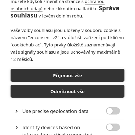
můžete kdykoli změnit na stránce s
ochranou
Správa
osobních údajů
nebo kliknutím na tlačítko
Odvážná Vaiana:
souhlasu
v levém dolním rohu.
Mrkněte na
nejnovější ukázky z
Vaše volby souhlasu jsou uloženy v souboru cookie s
Disneyho putování
názvem "euconsent-v2" a v úložišti zařízení pod klíčem
napříč Pacifikem
"cookiehub-ac". Tyto prvky úložiště zaznamenávají
0
Rudmen
| 26.06.2026 09:00
vaše signály souhlasu a jsou uchovávány maximálně
12 měsíců.
Odvážná Vaiana:
Nový trailer
Přijmout vše
zachraňuje hranému
filmu reputaci
Odmítnout vše
0
Anarvin
| 10.06.2026 19:36
Use precise geolocation data

NEPŘEHLÉDNĚTE
Identify devices based on

10 nejvražednějších roků ve filmové historii, a které snímky
information actively requested