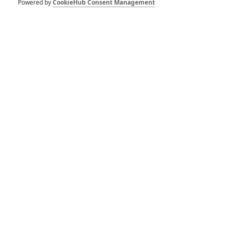
Odvážná Vaiana: The
Powered by
CookieHub Consent Management
Rock straší v
traileru hrané verze
1
Anarvin
| 23.03.2026 21:40
Odvážná Vaiana:
Hraný remake
doslovně vykrádá
animovaný originál
1
Anarvin
| 17.11.2025 19:50