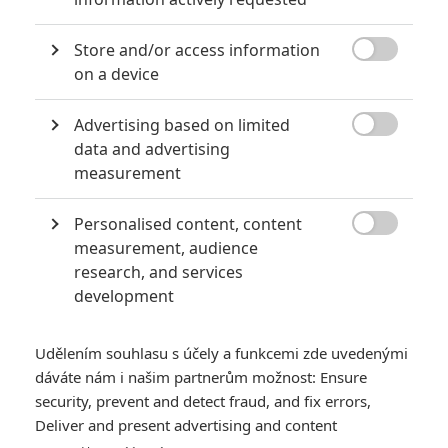
za mrtvé můžou
Store and/or access information
0
Jaaaara
| 27.07.2020 21:30

on a device
Kdy se v kinech umíralo nejvíce? A které
snímky v daných letech dominovaly?
Advertising based on limited

data and advertising
measurement
Nebezpečně nakažlivé filmy aneb bakterie a viry útočí
Personalised content, content
0
Jaaaara
| 04.08.2020 18:24

measurement, audience
Jestli vás už omrzela Nákaza, zkuste si
research, and services
pandemii zpříjemnit jinou relevantní
development
peckou, v níž lidstvo terorizují nebezpeční
mikroskopičtí prevíti.
Udělením souhlasu s účely a funkcemi zde uvedenými
dáváte nám i našim partnerům možnost: Ensure
security, prevent and detect fraud, and fix errors,
Deliver and present advertising and content