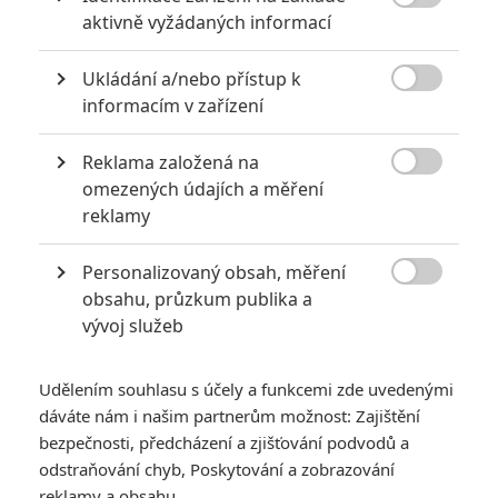

aktivně vyžádaných informací
6
Jaaaara
| 29.08.2020 21:40
Soudce Dredd slaví kulaté výročí, je čas
Ukládání a/nebo přístup k
zavzpomínat na ambiciózní projekty, které

akční legendě příliš nevyšly.
informacím v zařízení
Reklama založená na

omezených údajích a měření
8 hereckých dvojic, které se při natáčení nemohly vystát
reklamy
2
Jaaaara
| 23.07.2020 21:30
Když to nejde, tak to nejde... aneb kdo se s
Personalizovaný obsah, měření
kým při natáčení nemusel?

obsahu, průzkum publika a
vývoj služeb
Udělením souhlasu s účely a funkcemi zde uvedenými
dáváte nám i našim partnerům možnost: Zajištění
bezpečnosti, předcházení a zjišťování podvodů a
odstraňování chyb, Poskytování a zobrazování
Oscar 2025:
reklamy a obsahu