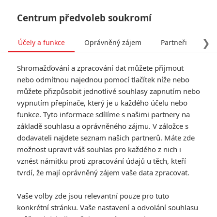
Centrum předvoleb soukromí
❯
Účely a funkce
Oprávněný zájem
Partneři
Pro
Tog
Shromažďování a zpracování dat můžete přijmout
navi
nebo odmítnou najednou pomocí tlačítek níže nebo
můžete přizpůsobit jednotlivé souhlasy zapnutím nebo
Tag: Ainda Estou Aqui
vypnutím přepínače, který je u každého účelu nebo
funkce. Tyto informace sdílíme s našimi partnery na
základě souhlasu a oprávněného zájmu. V záložce s
ČLÁNKY
FILMY
OSOBY
VIDEA
(0)
(0)
(0)
dodavateli najdete seznam našich partnerů. Máte zde
možnost upravit váš souhlas pro každého z nich i
Box Office: Mickey
vznést námitku proti zpracování údajů u těch, kteří
17 má dobré
tvrdí, že mají oprávněný zájem vaše data zpracovat.
recenze, ale diváky
do kin netáhne
Vaše volby zde jsou relevantní pouze pro tuto
0
Anarvin
| 10.03.2025 18:37
konkrétní stránku. Vaše nastavení a odvolání souhlasu