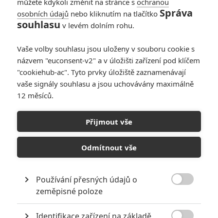
můžete kdykoli změnit na stránce s
ochranou
Správa
osobních údajů
nebo kliknutím na tlačítko
Oscary složily velkou
souhlasu
v levém dolním rohu.
poklonu
pracovníkům
Vaše volby souhlasu jsou uloženy v souboru cookie s
erotického průmyslu
názvem "euconsent-v2" a v úložišti zařízení pod klíčem
0
Anarvin
| 03.03.2025 08:02
"cookiehub-ac". Tyto prvky úložiště zaznamenávají
vaše signály souhlasu a jsou uchovávány maximálně
12 měsíců.
Oscar 2025:
Výsledky
Přijmout vše
1
Anarvin
| 03.03.2025 01:31
Odmítnout vše
Používání přesných údajů o

zeměpisné poloze
NEPŘEHLÉDNĚTE
Identifikace zařízení na základě
Největší propadáky v kariéře Sylvestera Stallona