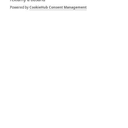
Závěrečná
předpověď vítězů
Powered by
CookieHub Consent Management
0
Anarvin
| 02.03.2025 22:55
Box Office: Oscarové
nominace v
pokladnách kin velký
vliv neměly
0
Anarvin
| 27.01.2025 05:55
Oscar 2025: Nejvíc
nominací mají Emilia
Pérez, Brutalista a
Čarodějka
0
Anarvin
| 23.01.2025 19:54