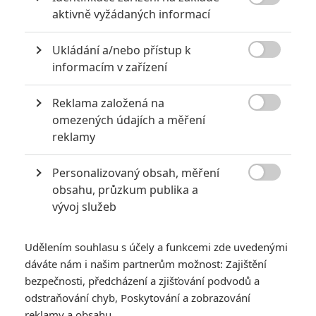

extrémně vydělaly
aktivně vyžádaných informací
1
Jaaaara
| 09.08.2020 06:00
Ukládání a/nebo přístup k
Máte-li být v Hollywoodu úspěšní,

informacím v zařízení
potřebujete, aby tržby výrazně
převyšovaly náklady. Těmhle snímkům se
to povedlo na jedničku.
Reklama založená na

omezených údajích a měření
reklamy
Filmové remaky, které se až překvapivě povedly
5
Vojcl
| 08.09.2020 22:00
Personalizovaný obsah, měření

Které předělávky již existujících filmů se
obsahu, průzkum publika a
povedly natolik, že dokonce zastínily
vývoj služeb
originál? Hollywoodská historie jich ukrývá
víc, než byste čekali.
Udělením souhlasu s účely a funkcemi zde uvedenými
dáváte nám i našim partnerům možnost: Zajištění
bezpečnosti, předcházení a zjišťování podvodů a
odstraňování chyb, Poskytování a zobrazování
reklamy a obsahu