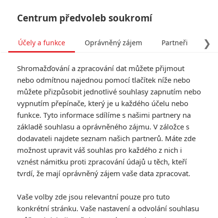
Centrum předvoleb soukromí
❯
Účely a funkce
Oprávněný zájem
Partneři
Pro
Tog
Shromažďování a zpracování dat můžete přijmout
navi
nebo odmítnou najednou pomocí tlačítek níže nebo
můžete přizpůsobit jednotlivé souhlasy zapnutím nebo
Tag: Comic-Con 2016
vypnutím přepínače, který je u každého účelu nebo
funkce. Tyto informace sdílíme s našimi partnery na
základě souhlasu a oprávněného zájmu. V záložce s
ČLÁNKY
FILMY
OSOBY
VIDEA
(0)
(0)
(0)
dodavateli najdete seznam našich partnerů. Máte zde
možnost upravit váš souhlas pro každého z nich i
Kdy dorazí nové
vznést námitku proti zpracování údajů u těch, kteří
Marvel seriály a kdy
tvrdí, že mají oprávněný zájem vaše data zpracovat.
se podívají do kin
6
Anarvin
| 03.08.2016 17:00
Vaše volby zde jsou relevantní pouze pro tuto
konkrétní stránku. Vaše nastavení a odvolání souhlasu