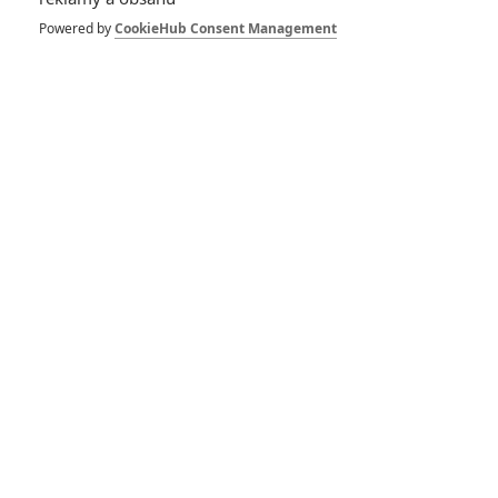
The Flash: Trailer na
třetí sezonu
Powered by
CookieHub Consent Management
8
Nyar
| 02.08.2016 15:00
Wonder Woman:
První TV Spot a nová
fotka
18
Anarvin
| 31.07.2016 19:58
Thor: Ragnarok
začíná nabírat
božské rozměry
5
Nyar
| 31.07.2016 10:28