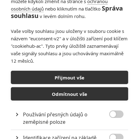
můžete kdykoli změnit na stránce s
ochranou
Správa
osobních údajů
nebo kliknutím na tlačítko
Suicide Squad:
souhlasu
v levém dolním rohu.
Zahraniční recenze
nejsou nic moc
Vaše volby souhlasu jsou uloženy v souboru cookie s
30
Anarvin
| 02.08.2016 22:15
názvem "euconsent-v2" a v úložišti zařízení pod klíčem
"cookiehub-ac". Tyto prvky úložiště zaznamenávají
vaše signály souhlasu a jsou uchovávány maximálně
12 měsíců.
Star Wars: Rogue
One: TV spot a
Přijmout vše
pravda o Hanu Solovi
7
Anarvin
| 02.08.2016 18:40
Odmítnout vše
Používání přesných údajů o

zeměpisné poloze
NEPŘEHLÉDNĚTE
Identifikace zařízení na základě
Za málo peněz hodně muziky aneb levné filmy, které