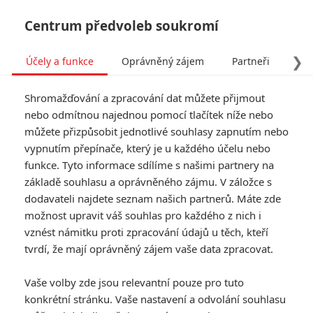
Centrum předvoleb soukromí
❯
Účely a funkce
Oprávněný zájem
Partneři
Pro
Tog
Shromažďování a zpracování dat můžete přijmout
navi
nebo odmítnou najednou pomocí tlačítek níže nebo
můžete přizpůsobit jednotlivé souhlasy zapnutím nebo
Tag: Avengers: Doomsday
vypnutím přepínače, který je u každého účelu nebo
funkce. Tyto informace sdílíme s našimi partnery na
základě souhlasu a oprávněného zájmu. V záložce s
ČLÁNKY
FILMY
OSOBY
VIDEA
(0)
(0)
(0)
dodavateli najdete seznam našich partnerů. Máte zde
možnost upravit váš souhlas pro každého z nich i
Avengers:
vznést námitku proti zpracování údajů u těch, kteří
Doomsday: Evanse
tvrdí, že mají oprávněný zájem vaše data zpracovat.
lákají zpátky už léta
a další odhalení z
Vaše volby zde jsou relevantní pouze pro tuto
Comic-Conu
konkrétní stránku. Vaše nastavení a odvolání souhlasu
1
Anarvin
| 27.07.2026 06:00