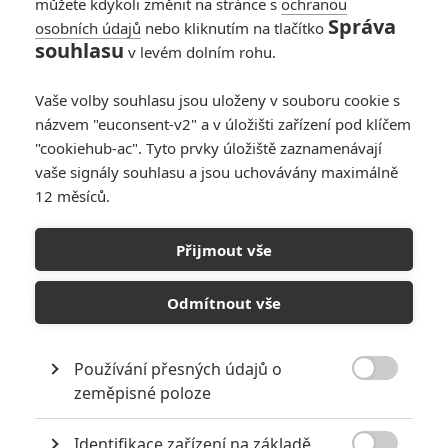
můžete kdykoli změnit na stránce s
ochranou
Správa
osobních údajů
nebo kliknutím na tlačítko
Avengers: Doomsday
souhlasu
v levém dolním rohu.
– Nový trailer se
dostal online
Vaše volby souhlasu jsou uloženy v souboru cookie s
0
Anarvin
| 26.07.2026 14:09
názvem "euconsent-v2" a v úložišti zařízení pod klíčem
"cookiehub-ac". Tyto prvky úložiště zaznamenávají
vaše signály souhlasu a jsou uchovávány maximálně
12 měsíců.
Avengers: Endgame
Encore – Komiksový
Přijmout vše
megahit má dostat
prodloužený sestřih
Odmítnout vše
2
Anarvin
| 25.07.2026 18:14
Používání přesných údajů o

zeměpisné poloze
NEPŘEHLÉDNĚTE
Identifikace zařízení na základě
8 hereckých dvojic, které se při natáčení nemohly vystát