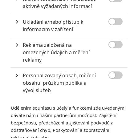

aktivně vyžádaných informací
2
Jaaaara
| 23.07.2020 21:30
Když to nejde, tak to nejde... aneb kdo se s
Ukládání a/nebo přístup k
kým při natáčení nemusel?

informacím v zařízení
Reklama založená na

omezených údajích a měření
Filmové remaky, které se až překvapivě povedly
reklamy
5
Vojcl
| 08.09.2020 22:00
Které předělávky již existujících filmů se
Personalizovaný obsah, měření
povedly natolik, že dokonce zastínily

obsahu, průzkum publika a
originál? Hollywoodská historie jich ukrývá
vývoj služeb
víc, než byste čekali.
Udělením souhlasu s účely a funkcemi zde uvedenými
dáváte nám i našim partnerům možnost: Zajištění
bezpečnosti, předcházení a zjišťování podvodů a
odstraňování chyb, Poskytování a zobrazování
Avengers: Doomsday
reklamy a obsahu