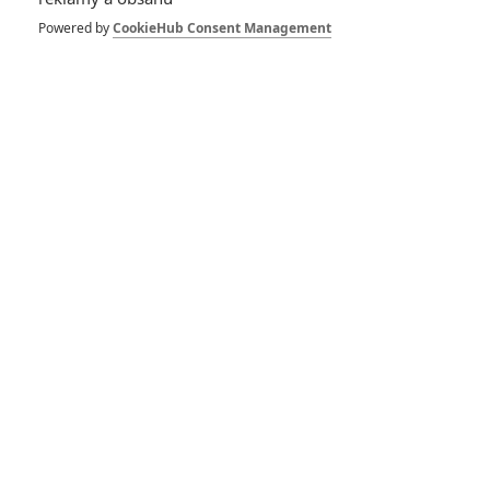
– Trailer vyloženě
přetéká superhrdiny
Powered by
CookieHub Consent Management
7
Anarvin
| 22.07.2026 20:33
Avengers: Doomsday
– Souboj hrdinů s
nepřáteli unikl na
internet
0
Anarvin
| 21.06.2026 18:32
Avengers: Doomsday
– Obrovské obsazení
se ukázalo na
fotkách
0
Anarvin
| 28.04.2026 06:00