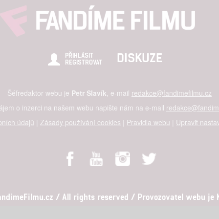
DISKUZE
PŘIHLÁSIT
REGISTROVAT
Šéfredaktor webu je
Petr Slavík
, e-mail
redakce@fandimefilmu.cz
zájem o inzerci na našem webu napište nám na e-mail
redakce@fandime
ních údajů
|
Zásady používání cookies
|
Pravidla webu
|
Upravit nasta
dimeFilmu.cz / All rights reserved / Provozovatel webu je Ko