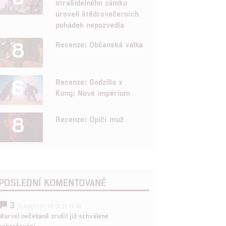
strašidelného zámku
úroveň štědrovečerních
pohádek nepozvedla
8
Recenze: Občanská válka
6
Recenze: Godzilla x
Kong: Nové impérium
8
Recenze: Opičí muž
POSLEDNÍ KOMENTOVANÉ
3
ČLÁNEK | 01.08.2026 16:40
Marvel nečekaně zrušil již schválené
pokračování