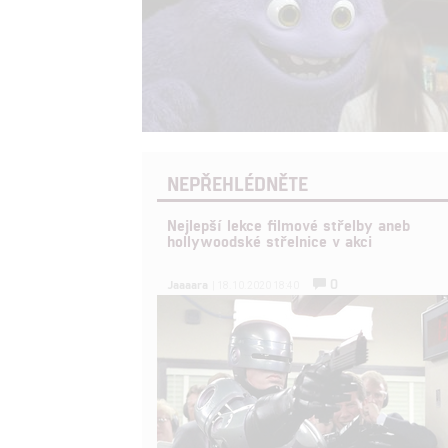
NEPŘEHLÉDNĚTE
Nejlepší lekce filmové střelby aneb
hollywoodské střelnice v akci
0
Jaaaara
| 18.10.2020 18:40