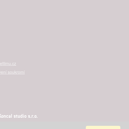
filmu.cz
vení soukromí
ncal studio s.r.o.