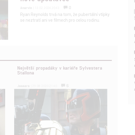
0
Anarvin
| 13.02.2024 20:43
Ryan Reynolds trvá na tom, že pubertální vtípky
se neztratí ani ve filmech pro celou rodinu.
Největší propadáky v kariéře Sylvestera
Stallona
6
Jaaaara
| 29.08.2020 21:40