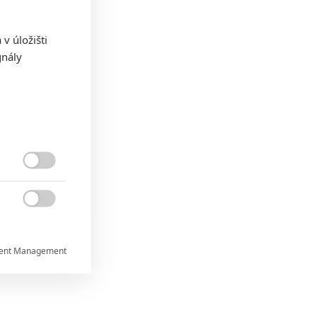
v úložišti
gnály


ent Management

