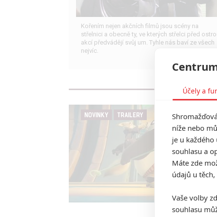
Kořením nejen akčních filmů jsou scény na
střelnici a obecně ty, ve kterých střelci před ostr
akcí předvádějí svůj um. Tyhle nás baví ze všech
nejvíc.
Centrum
Účely a fu
NOVINKY
TRAILERY
Shromažďován
níže nebo mů
je u každého 
souhlasu a op
Máte zde možn
údajů u těch,
Vaše volby zd
souhlasu můž