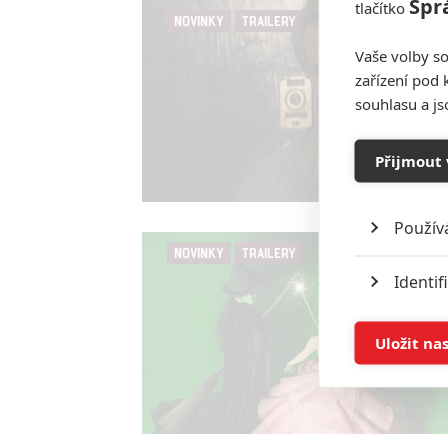
Spr
tlačítko
NOVINKY
TRAILERY
Vaše volby so
zařízení pod 
souhlasu a j
Přijmout 
Použív
NOVINKY
TRAILERY
Identif
Ukládán
Uložit na
Reklam
Person