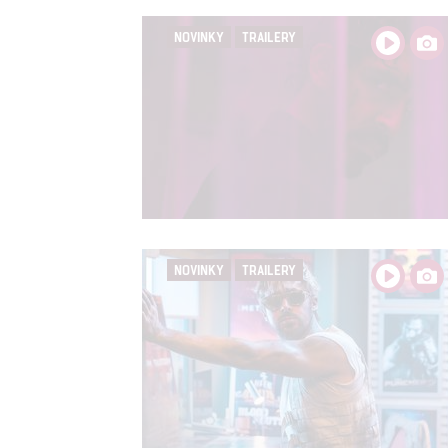
služeb
NOVINKY
TRAILERY
Udělením sou
možnost: Zaji
Poskytování 
NOVINKY
TRAILERY