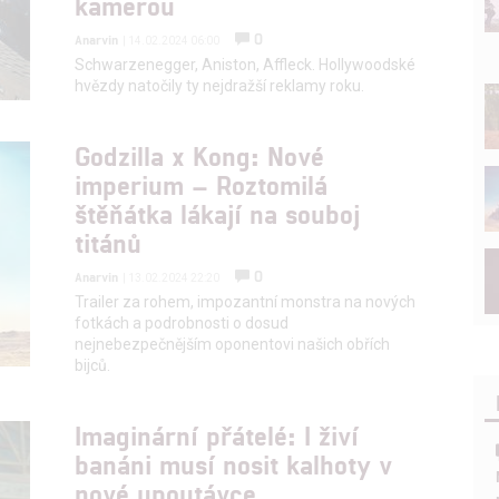
kamerou
0
Anarvin
| 14.02.2024 06:00
Schwarzenegger, Aniston, Affleck. Hollywoodské
hvězdy natočily ty nejdražší reklamy roku.
Godzilla x Kong: Nové
imperium – Roztomilá
štěňátka lákají na souboj
titánů
0
Anarvin
| 13.02.2024 22:20
Trailer za rohem, impozantní monstra na nových
fotkách a podrobnosti o dosud
nejnebezpečnějším oponentovi našich obřích
bijců.
Imaginární přátelé: I živí
banáni musí nosit kalhoty v
nové upoutávce