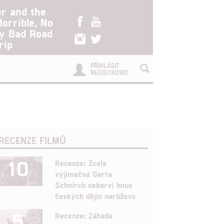
er and the
Horrible, No
ry Bad Road
rip
PŘIHLÁSIT
REGISTROVAT
RECENZE FILMŮ
10
Recenze: Zcela
výjimečná Gerta
Schnirch nebarví hnus
českých dějin narůžovo
5
Recenze: Záhada