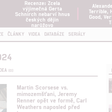
Recenze: Zcela
Alexand
výjimečná Gerta
Terrible, 
Schnirch nebarví hnus
Good, Ve
českých dějin
T
narůžovo
ZE
ČLÁNKY
VIDEA
DATABÁZE
SERIÁLY
024
IDEA
(0)
Martin Scorsese vs.
mimozemšťani, Jeremy
Renner opět ve formě, Carl
Weathers naposled před