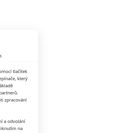
s
mocí tlačítek
pínače, který
základě
partnerů.
ti zpracování
ní a odvolání
iknutím na