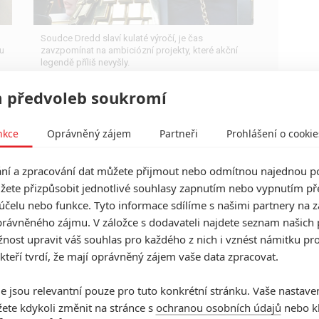
Soudce Dredd slaví kulaté výročí, je čas
ou
zavzpomínat na ambiciózní projekty, které akční
legendě příliš nevyšly.
 předvoleb soukromí
nkce
Oprávněný zájem
Partneři
Prohlášení o cookie
Kung Fu Panda 4: Nová
í a zpracování dat můžete přijmout nebo odmítnou najednou po
ukázka sází na poťouchlé
žete přizpůsobit jednotlivé souhlasy zapnutím nebo vypnutím pře
srandičky
účelu nebo funkce. Tyto informace sdílíme s našimi partnery na 
rávněného zájmu. V záložce s dodavateli najdete seznam našich 
0
Anarvin
| 13.02.2024 19:20
ost upravit váš souhlas pro každého z nich i vznést námitku pro
Upšouknutí a násilí, to jsou dvě hlavní ingredience,
co mají zlákat děcka do kina.
 kteří tvrdí, že mají oprávněný zájem vaše data zpracovat.
e jsou relevantní pouze pro tuto konkrétní stránku. Vaše nastave
ete kdykoli změnit na stránce s
ochranou osobních údajů
nebo kl