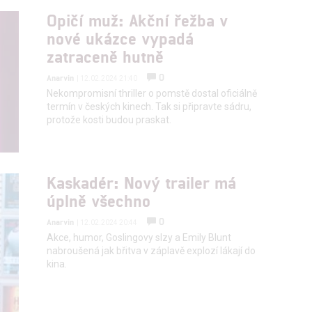
Opičí muž: Akční řežba v
nové ukázce vypadá
hlasu s účely a funkcemi zde uvedenými dáváte nám i našim pa
zatraceně hutně
štění bezpečnosti, předcházení a zjišťování podvodů a odstraňov
0
Anarvin
| 12.02.2024 21:40
a zobrazování reklamy a obsahu
Nekompromisní thriller o pomstě dostal oficiálně
termín v českých kinech. Tak si připravte sádru,
protože kosti budou praskat.
Kaskadér: Nový trailer má
úplně všechno
0
Anarvin
| 12.02.2024 20:44
Akce, humor, Goslingovy slzy a Emily Blunt
nabroušená jak břitva v záplavě explozí lákají do
kina.