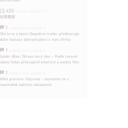
433
FILM | 01.08.2026 07:11
拆彈專家
1
ČLÁNEK | 30.07.2026 20:14
Děti krve a kostí: Regulérní trailer představuje
akční fantasy dobrodružství s vůní Afriky
1
ČLÁNEK | 30.07.2026 12:31
Spider-Man: Zbrusu nový den – Podle recenzí
máme čekat překvapivě emotivní a osobní film
1
ČLÁNEK | 30.07.2026 03:42
Velké preview: Odyssea - seznamte se s
maximálně nabitým obsazením