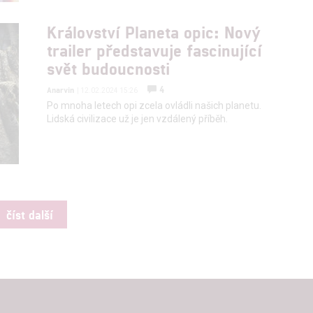
Království Planeta opic: Nový
trailer představuje fascinující
svět budoucnosti
4
Anarvin
| 12.02.2024 15:26
Po mnoha letech opi zcela ovládli našich planetu.
Lidská civilizace už je jen vzdálený příběh.
číst další