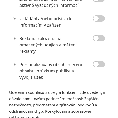

aktivně vyžádaných informací
0
Jaaaara
| 22.08.2020 08:00
Zkušenosti a praxe? Ale kdeže... někdy
Ukládání a/nebo přístup k
stačí mít dostatek talentu a využít

nabízené příležitosti.
informacím v zařízení
Reklama založená na

omezených údajích a měření
Jared Leto byl několika ženami obviněn ze zneužívání
reklamy
0
Anarvin
| 30.07.2026 06:30
Známý herec a zpěvák je v podezření už
Personalizovaný obsah, měření
roky. Řada jeho obětí byla nezletilá. Leto

obsahu, průzkum publika a
obvinění popírá.
vývoj služeb
Udělením souhlasu s účely a funkcemi zde uvedenými
dáváte nám i našim partnerům možnost: Zajištění
bezpečnosti, předcházení a zjišťování podvodů a
odstraňování chyb, Poskytování a zobrazování
Bleskovky: Neill
reklamy a obsahu