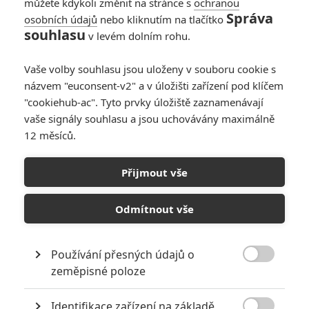
můžete kdykoli změnit na stránce s
ochranou
Správa
osobních údajů
nebo kliknutím na tlačítko
Hawkeye: Poslední
souhlasu
v levém dolním rohu.
upoutávka před
finále se soustředí
Vaše volby souhlasu jsou uloženy v souboru cookie s
na Yelenu
názvem "euconsent-v2" a v úložišti zařízení pod klíčem
8
Anarvin
| 21.12.2021 09:30
"cookiehub-ac". Tyto prvky úložiště zaznamenávají
vaše signály souhlasu a jsou uchovávány maximálně
12 měsíců.
Hawkeye: S
návratem známého
Přijmout vše
padoucha začíná
další éra Marvelu
Odmítnout vše
10
Anarvin
| 17.12.2021 19:35
Používání přesných údajů o

zeměpisné poloze
NEPŘEHLÉDNĚTE
Identifikace zařízení na základě
Filmové klenoty, které překvapivě natočili úplní zelenáči