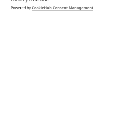
Marshall chystá
horor o čarodějnictví
Powered by
CookieHub Consent Management
za časů moru
1
Anarvin
| 05.07.2020 12:28
Capone: Tom Hardy
se proměnil ve
světoznámého
mafiána - Trailer
0
Anarvin
| 16.04.2020 05:30
Green Book: Trailer
k horkému
oscarovému
kandidátovi
0
Somerset
| 23.11.2018 10:00