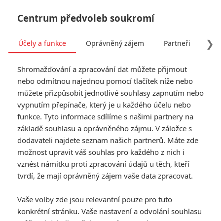
Centrum předvoleb soukromí
❯
Účely a funkce
Oprávněný zájem
Partneři
Pro
Tog
Shromažďování a zpracování dat můžete přijmout
navi
nebo odmítnou najednou pomocí tlačítek níže nebo
můžete přizpůsobit jednotlivé souhlasy zapnutím nebo
Tag: Linda Cardellini
vypnutím přepínače, který je u každého účelu nebo
funkce. Tyto informace sdílíme s našimi partnery na
základě souhlasu a oprávněného zájmu. V záložce s
ČLÁNKY
FILMY
OSOBY
VIDEA
(0)
(1)
(0)
dodavateli najdete seznam našich partnerů. Máte zde
možnost upravit váš souhlas pro každého z nich i
Nonnas: Vince
vznést námitku proti zpracování údajů u těch, kteří
Vaughn otevře
tvrdí, že mají oprávněný zájem vaše data zpracovat.
restauraci, kde vaří
jen babičky
Vaše volby zde jsou relevantní pouze pro tuto
0
Anarvin
| 08.08.2023 14:42
konkrétní stránku. Vaše nastavení a odvolání souhlasu