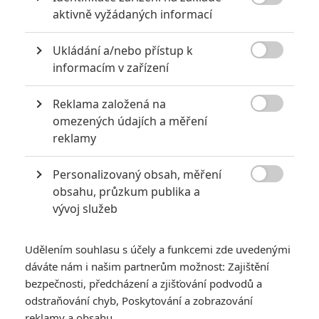

aktivně vyžádaných informací
Za málo peněz hodně muziky aneb levné filmy, které
extrémně vydělaly
Ukládání a/nebo přístup k
1
Jaaaara

| 09.08.2020 06:00
informacím v zařízení
Máte-li být v Hollywoodu úspěšní,
potřebujete, aby tržby výrazně
Reklama založená na
převyšovaly náklady. Těmhle snímkům se

omezených údajích a měření
to povedlo na jedničku.
reklamy
10 nejvražednějších roků ve filmové historii, a které snímky
Personalizovaný obsah, měření

za mrtvé můžou
obsahu, průzkum publika a
vývoj služeb
0
Jaaaara
| 27.07.2020 21:30
Kdy se v kinech umíralo nejvíce? A které
snímky v daných letech dominovaly?
Udělením souhlasu s účely a funkcemi zde uvedenými
dáváte nám i našim partnerům možnost: Zajištění
bezpečnosti, předcházení a zjišťování podvodů a
odstraňování chyb, Poskytování a zobrazování
reklamy a obsahu