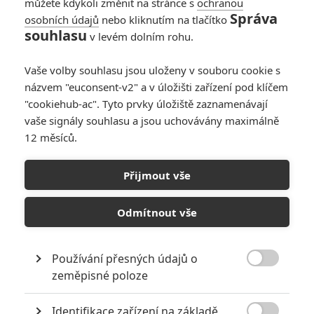
můžete kdykoli změnit na stránce s
ochranou
Správa
osobních údajů
nebo kliknutím na tlačítko
1
Anarvin
| 10.03.2024 06:11
souhlasu
v levém dolním rohu.
Zlaté maliny 2024:
Expend4bles získali
Vaše volby souhlasu jsou uloženy v souboru cookie s
nejvíc nominací na
názvem "euconsent-v2" a v úložišti zařízení pod klíčem
filmovou anticenu
"cookiehub-ac". Tyto prvky úložiště zaznamenávají
vaše signály souhlasu a jsou uchovávány maximálně
0
Anarvin
| 23.01.2024 05:47
12 měsíců.
Box Office: Taylor
Přijmout vše
Swift překonala
letošní filmy a
Odmítnout vše
historicky také
Jokera
Používání přesných údajů o
0
Anarvin
| 16.10.2023 06:00

zeměpisné poloze
NEPŘEHLÉDNĚTE
Identifikace zařízení na základě