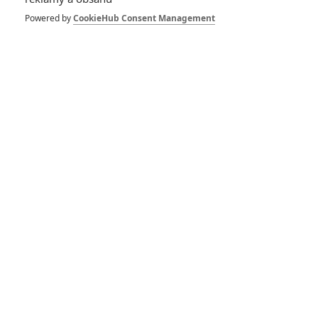
Powered by
CookieHub Consent Management
Box Office: Vymítač
ďábla svůj návrat do
kin obhájit nedokázal
0
Anarvin
| 09.10.2023 05:59
Box Office: Tlapková
patrola v kinech
porazila Saw X a
Stvořitel propadl
0
Anarvin
| 02.10.2023 06:00
Box Office:
Expend4bles v