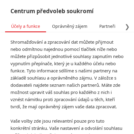
Centrum předvoleb soukromí
❯
Účely a funkce
Oprávněný zájem
Partneři
Pro
Tog
Shromažďování a zpracování dat můžete přijmout
navi
nebo odmítnou najednou pomocí tlačítek níže nebo
můžete přizpůsobit jednotlivé souhlasy zapnutím nebo
Tag: Expend4bles:
vypnutím přepínače, který je u každého účelu nebo
funkce. Tyto informace sdílíme s našimi partnery na
Postr4datelní
základě souhlasu a oprávněného zájmu. V záložce s
dodavateli najdete seznam našich partnerů. Máte zde
ČLÁNKY
FILMY
OSOBY
VIDEA
(0)
(0)
(0)
možnost upravit váš souhlas pro každého z nich i
vznést námitku proti zpracování údajů u těch, kteří
Zlaté maliny 2024:
tvrdí, že mají oprávněný zájem vaše data zpracovat.
Ceny pro nejhorší
filmy roku rozdány,
Vaše volby zde jsou relevantní pouze pro tuto
Stallone je
konkrétní stránku. Vaše nastavení a odvolání souhlasu
rekordmanem