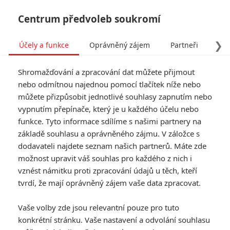
Centrum předvoleb soukromí
❯
Účely a funkce
Oprávněný zájem
Partneři
Pro
Tog
Shromažďování a zpracování dat můžete přijmout
navi
nebo odmítnou najednou pomocí tlačítek níže nebo
můžete přizpůsobit jednotlivé souhlasy zapnutím nebo
Tag: DC Elseworlds
vypnutím přepínače, který je u každého účelu nebo
funkce. Tyto informace sdílíme s našimi partnery na
základě souhlasu a oprávněného zájmu. V záložce s
ČLÁNKY
FILMY
OSOBY
VIDEA
(0)
(0)
(0)
dodavateli najdete seznam našich partnerů. Máte zde
možnost upravit váš souhlas pro každého z nich i
Joker: Folie à Deux –
vznést námitku proti zpracování údajů u těch, kteří
Zločinecké rejdy v
tvrdí, že mají oprávněný zájem vaše data zpracovat.
novém teaseru
0
Anarvin
| 31.08.2024 16:51
Vaše volby zde jsou relevantní pouze pro tuto
konkrétní stránku. Vaše nastavení a odvolání souhlasu