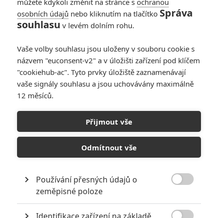
můžete kdykoli změnit na stránce s
ochranou
Správa
osobních údajů
nebo kliknutím na tlačítko
Joker 2: První
souhlasu
v levém dolním rohu.
plakát a první slova
Lady Gaga v roli
Vaše volby souhlasu jsou uloženy v souboru cookie s
Harley Quinn
názvem "euconsent-v2" a v úložišti zařízení pod klíčem
0
Anarvin
| 03.04.2024 11:00
"cookiehub-ac". Tyto prvky úložiště zaznamenávají
vaše signály souhlasu a jsou uchovávány maximálně
12 měsíců.
Joker: Folie à deux
na Valentýna
Přijmout vše
vypustil zamilované
fotky
Odmítnout vše
0
Anarvin
| 15.02.2024 06:00
Používání přesných údajů o

zeměpisné poloze
NEPŘEHLÉDNĚTE
Identifikace zařízení na základě
8 hereckých dvojic, které se při natáčení nemohly vystát