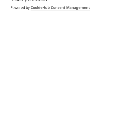
se do své role při
natáčení zcela
Powered by
CookieHub Consent Management
převtělila, dokonce i
mimo záběr
1
Anarvin
| 21.07.2023 22:51
Joker: Folie à deux –
Je dotočeno, režisér
sdílel nové oficiální
fotky
0
Anarvin
| 06.04.2023 06:00
Joker 2: Na nových
fotkách Lady Gaga
tančí po ikonických
schodech
1
Anarvin
| 03.04.2023 14:11