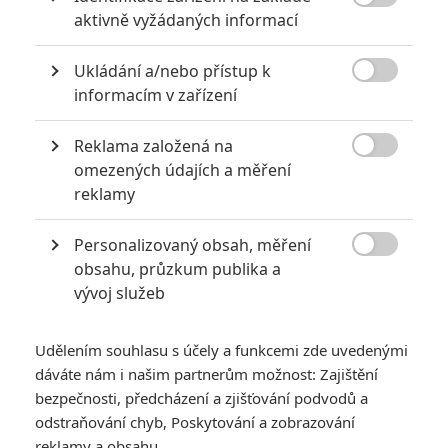

aktivně vyžádaných informací
2
Jaaaara
| 23.07.2020 21:30
Když to nejde, tak to nejde... aneb kdo se s
Ukládání a/nebo přístup k
kým při natáčení nemusel?

informacím v zařízení
Reklama založená na

omezených údajích a měření
Mlátička s copánkem aneb nejlepší filmy Stevena Seagala
reklamy
2
Jaaaara
| 13.07.2020 18:07
Kdysi hvězda akčních filmů, dnes král
Personalizovaný obsah, měření
céčkových slátanin, protagonista bizarní

obsahu, průzkum publika a
policejní reality show nebo zvláštní
vývoj služeb
velvyslanec Ruska.
Udělením souhlasu s účely a funkcemi zde uvedenými
dáváte nám i našim partnerům možnost: Zajištění
bezpečnosti, předcházení a zjišťování podvodů a
odstraňování chyb, Poskytování a zobrazování
Joker 2: Lady Gaga
reklamy a obsahu