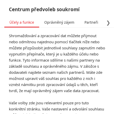
Centrum předvoleb soukromí
❯
Účely a funkce
Oprávněný zájem
Partneři
Pro
Tog
Shromažďování a zpracování dat můžete přijmout
navi
nebo odmítnou najednou pomocí tlačítek níže nebo
můžete přizpůsobit jednotlivé souhlasy zapnutím nebo
Tag: Molly Ringwald
vypnutím přepínače, který je u každého účelu nebo
funkce. Tyto informace sdílíme s našimi partnery na
základě souhlasu a oprávněného zájmu. V záložce s
ČLÁNKY
FILMY
OSOBY
VIDEA
(0)
(0)
(0)
dodavateli najdete seznam našich partnerů. Máte zde
možnost upravit váš souhlas pro každého z nich i
Na jednu noc: Do kin
vznést námitku proti zpracování údajů u těch, kteří
míří komedie, kde je
tvrdí, že mají oprávněný zájem vaše data zpracovat.
nemanželský styk
zakázán 364 dní v
Vaše volby zde jsou relevantní pouze pro tuto
roce
konkrétní stránku. Vaše nastavení a odvolání souhlasu
0
Anarvin
| 01.05.2026 19:29