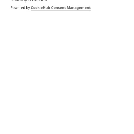
Powered by
CookieHub Consent Management
433
FILM | 01.08.2026 07:11
拆彈專家
1
ČLÁNEK | 30.07.2026 20:14
Děti krve a kostí: Regulérní trailer představuje akční fantasy
dobrodružství s vůní Afriky
1
ČLÁNEK | 30.07.2026 12:31
Spider-Man: Zbrusu nový den – Podle recenzí máme čekat
překvapivě emotivní a osobní film
1
ČLÁNEK | 30.07.2026 03:42
Velké preview: Odyssea - seznamte se s maximálně nabitým
obsazením