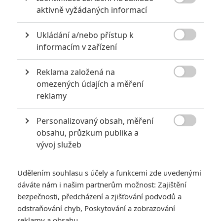
5
Recenze: Záhada strašidelného

aktivně vyžádaných informací
zámku úroveň štědrovečerních
pohádek nepozvedla
Ukládání a/nebo přístup k

8
informacím v zařízení
Recenze: Občanská válka
Reklama založená na
6

omezených údajích a měření
Recenze: Godzilla x Kong: Nové
reklamy
impérium
8
Personalizovaný obsah, měření
Recenze: Opičí muž

obsahu, průzkum publika a
vývoj služeb
Udělením souhlasu s účely a funkcemi zde uvedenými
POSLEDNÍ KOMENTOVANÉ
dáváte nám i našim partnerům možnost: Zajištění
bezpečnosti, předcházení a zjišťování podvodů a
3
odstraňování chyb, Poskytování a zobrazování
ČLÁNEK | 01.08.2026 16:40
Marvel nečekaně zrušil již schválené pokračování
reklamy a obsahu