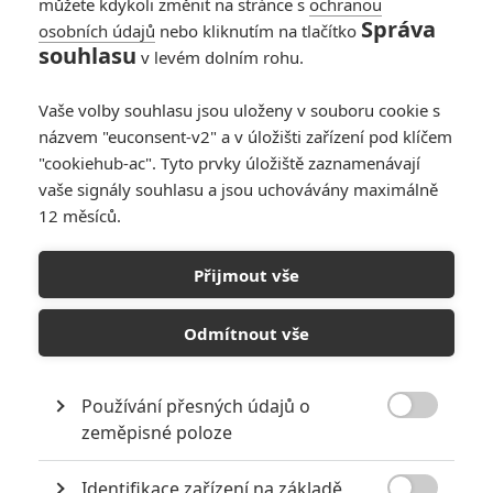
můžete kdykoli změnit na stránce s
ochranou
Správa
osobních údajů
nebo kliknutím na tlačítko
Bad Things: V
souhlasu
v levém dolním rohu.
opuštěném hotelu se
vraždí ve stylu
Vaše volby souhlasu jsou uloženy v souboru cookie s
Osvícení
názvem "euconsent-v2" a v úložišti zařízení pod klíčem
0
Anarvin
| 01.08.2023 06:00
"cookiehub-ac". Tyto prvky úložiště zaznamenávají
vaše signály souhlasu a jsou uchovávány maximálně
12 měsíců.
Přijmout vše
Odmítnout vše
RECENZE FILMŮ
Používání přesných údajů o
10
Recenze: Zcela výjimečná Gerta

zeměpisné poloze
Schnirch nebarví hnus českých dějin
narůžovo
Identifikace zařízení na základě