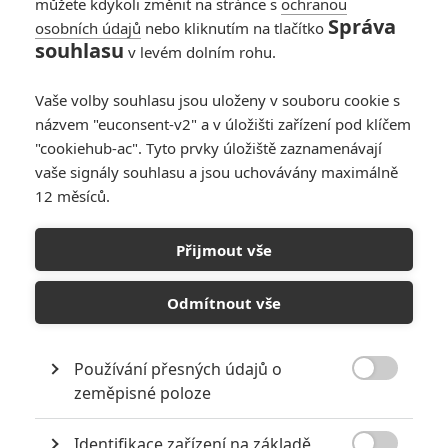
můžete kdykoli změnit na stránce s
ochranou
Správa
osobních údajů
nebo kliknutím na tlačítko
Oscary složily velkou
souhlasu
v levém dolním rohu.
poklonu
pracovníkům
Vaše volby souhlasu jsou uloženy v souboru cookie s
erotického průmyslu
názvem "euconsent-v2" a v úložišti zařízení pod klíčem
0
Anarvin
| 03.03.2025 08:02
"cookiehub-ac". Tyto prvky úložiště zaznamenávají
vaše signály souhlasu a jsou uchovávány maximálně
12 měsíců.
Oscar 2025:
Výsledky
Přijmout vše
1
Anarvin
| 03.03.2025 01:31
Odmítnout vše
Používání přesných údajů o

zeměpisné poloze
NEPŘEHLÉDNĚTE
Identifikace zařízení na základě
Největší propadáky v kariéře Sylvestera Stallona