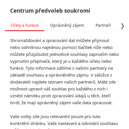
Centrum předvoleb soukromí
❯
Účely a funkce
Oprávněný zájem
Partneři
Pro
Tog
Shromažďování a zpracování dat můžete přijmout
navi
nebo odmítnou najednou pomocí tlačítek níže nebo
můžete přizpůsobit jednotlivé souhlasy zapnutím nebo
Tag: Sean Baker
vypnutím přepínače, který je u každého účelu nebo
funkce. Tyto informace sdílíme s našimi partnery na
základě souhlasu a oprávněného zájmu. V záložce s
ČLÁNKY
FILMY
OSOBY
VIDEA
(0)
(0)
(0)
dodavateli najdete seznam našich partnerů. Máte zde
možnost upravit váš souhlas pro každého z nich i
Sandiwara: Michelle
vznést námitku proti zpracování údajů u těch, kteří
Yeoh ztvárnila v
tvrdí, že mají oprávněný zájem vaše data zpracovat.
novém snímku
neskutečných 5 rolí
Vaše volby zde jsou relevantní pouze pro tuto
0
Rudmen
| 14.02.2026 09:00
konkrétní stránku. Vaše nastavení a odvolání souhlasu