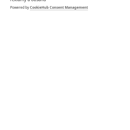
Závěrečná
předpověď vítězů
Powered by
CookieHub Consent Management
0
Anarvin
| 02.03.2025 22:55
Red Rocket: Bývalý
pornoherec se v
hořké komedii snaží
začít novou kariéru
0
Anarvin
| 07.11.2021 18:32
RECENZE FILMŮ