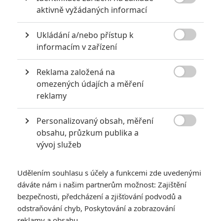

aktivně vyžádaných informací
6
Jaaaara
| 29.08.2020 21:40
Soudce Dredd slaví kulaté výročí, je čas
Ukládání a/nebo přístup k
zavzpomínat na ambiciózní projekty, které

akční legendě příliš nevyšly.
informacím v zařízení
Reklama založená na

omezených údajích a měření
Nebezpečně nakažlivé filmy aneb bakterie a viry útočí
reklamy
0
Jaaaara
| 04.08.2020 18:24
Jestli vás už omrzela Nákaza, zkuste si
Personalizovaný obsah, měření
pandemii zpříjemnit jinou relevantní

obsahu, průzkum publika a
peckou, v níž lidstvo terorizují nebezpeční
vývoj služeb
mikroskopičtí prevíti.
Udělením souhlasu s účely a funkcemi zde uvedenými
dáváte nám i našim partnerům možnost: Zajištění
bezpečnosti, předcházení a zjišťování podvodů a
odstraňování chyb, Poskytování a zobrazování
Oscar 2025:
reklamy a obsahu