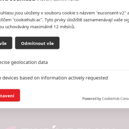
uhlasu jsou uloženy v souboru cookie s názvem "euconsent-v2" a 
klíčem "cookiehub-ac". Tyto prvky úložiště zaznamenávají vaše si
sou uchovávány maximálně 12 měsíců.
vše
Odmítnout vše
ecise geolocation data
y devices based on information actively requested
and/or access information on a device
stavení
Powered by
CookieHub Cons
ising based on limited data and advertising measurement
alised content, content measurement, audience research,