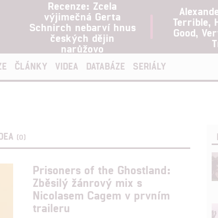
Recenze: Zcela
Alexand
výjimečná Gerta
Terrible, 
Schnirch nebarví hnus
Good, Ve
českých dějin
T
narůžovo
ZE
ČLÁNKY
VIDEA
DATABÁZE
SERIÁLY
IDEA
(0)
Prisoners of the Ghostland:
Zběsilý žánrový mix s
Nicolasem Cagem v prvním
traileru