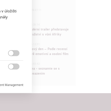
433
v úložišti
FILM | 01.08.2026 07:11
拆彈專家
gnály
1
ČLÁNEK | 30.07.2026 20:14
Děti krve a kostí: Regulérní trailer představuje
akční fantasy dobrodružství s vůní Afriky
1
ČLÁNEK | 30.07.2026 12:31
Spider-Man: Zbrusu nový den – Podle recenzí
máme čekat překvapivě emotivní a osobní film

1
ČLÁNEK | 30.07.2026 03:42
Velké preview: Odyssea - seznamte se s

maximálně nabitým obsazením
ent Management

