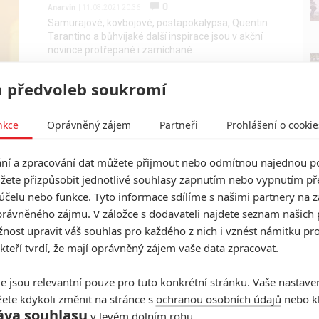
0
Anarvin
| 11.08.2021 20:36
Samurajové, kovbojové, postapokalypsa, Quentin
Tarantino a bůhvíjaké další inspirace jsou v akční
novince protřepané i zamíchané.
 předvoleb soukromí
nkce
Oprávněný zájem
Partneři
Prohlášení o cookie
í a zpracování dat můžete přijmout nebo odmítnou najednou po
žete přizpůsobit jednotlivé souhlasy zapnutím nebo vypnutím pře
účelu nebo funkce. Tyto informace sdílíme s našimi partnery na 
rávněného zájmu. V záložce s dodavateli najdete seznam našich 
ost upravit váš souhlas pro každého z nich i vznést námitku pro
 kteří tvrdí, že mají oprávněný zájem vaše data zpracovat.
e jsou relevantní pouze pro tuto konkrétní stránku. Vaše nastave
ete kdykoli změnit na stránce s
ochranou osobních údajů
nebo kl
áva souhlasu
v levém dolním rohu.