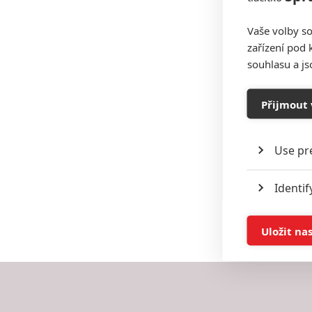
Vaše volby so
zařízení pod 
souhlasu a j
Přijmout 
Use pr
Identif
Store 
Uložit na
Advert
Person