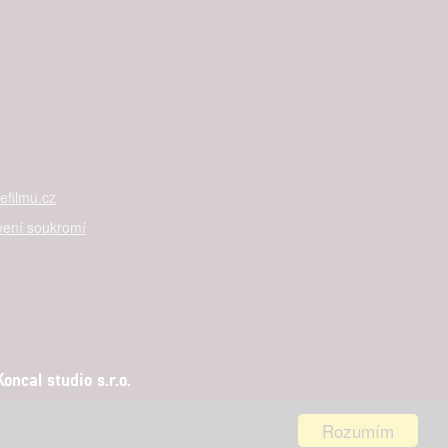

rtnerům
 present
filmu.cz
vení soukromí
ncal studio s.r.o.
Rozumím
aha 5