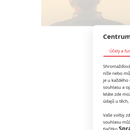
Centrum
Účely a fu
Shromažďován
níže nebo mů
je u každého 
souhlasu a op
Máte zde možn
údajů u těch,
Vaše volby zd
souhlasu můž
Spr
tlačítko