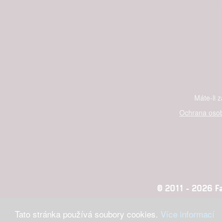
and se
Udělením sou
možnost: Ensu
advertising a
Máte-li 
Ochrana osob
© 2011 - 2026 Fan
Tato stránka používá soubory cookies.
Více informací
Konc