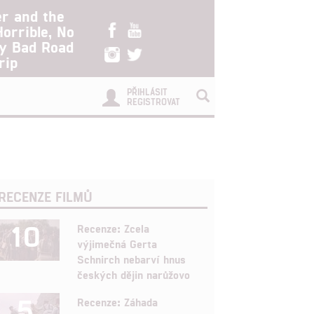
er and the
Horrible, No
ry Bad Road
rip
PŘIHLÁSIT
REGISTROVAT
RECENZE FILMŮ
10
Recenze: Zcela
výjimečná Gerta
Schnirch nebarví hnus
českých dějin narůžovo
5
Recenze: Záhada