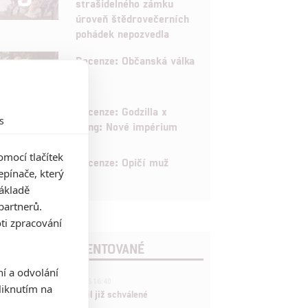
strašidelného zámku
úroveň štědrovečerních
pohádek nepozvedla
8
Recenze: Občanská válka
6
Recenze: Godzilla x
s
Kong: Nové impérium
mocí tlačítek
8
Recenze: Opičí muž
pínače, který
základě
partnerů.
ti zpracování
POSLEDNÍ KOMENTOVANÉ
ní a odvolání
3
ČLÁNEK | 01.08.2026 16:40
iknutím na
Marvel nečekaně zrušil již schválené
pokračování