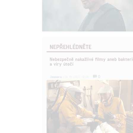
NEPŘEHLÉDNĚTE
Nebezpečně nakažlivé filmy aneb bakteri
a viry útočí
0
Jaaaara
| 04.08.2020 18:24