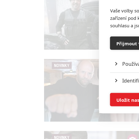
Vaše volby so
zařízení pod 
souhlasu a j
Přijmout 
Použív
NOVINKY
Identif
Ukládán
Uložit na
Reklam
Person
služeb
NOVINKY