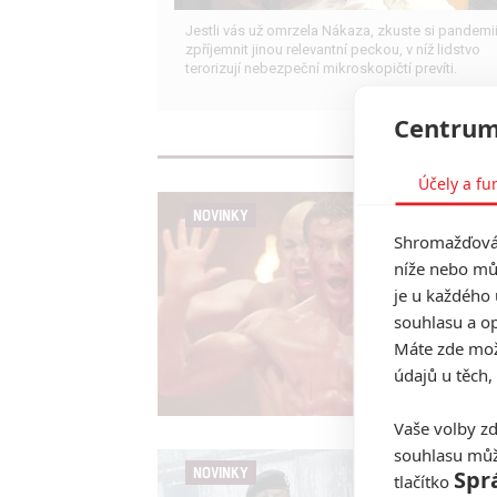
Jestli vás už omrzela Nákaza, zkuste si pandemi
zpříjemnit jinou relevantní peckou, v níž lidstvo
terorizují nebezpeční mikroskopičtí prevíti.
Centrum
Účely a fu
NOVINKY
Shromažďován
níže nebo mů
je u každého 
souhlasu a op
Máte zde možn
údajů u těch,
Vaše volby zd
souhlasu můž
NOVINKY
Spr
tlačítko