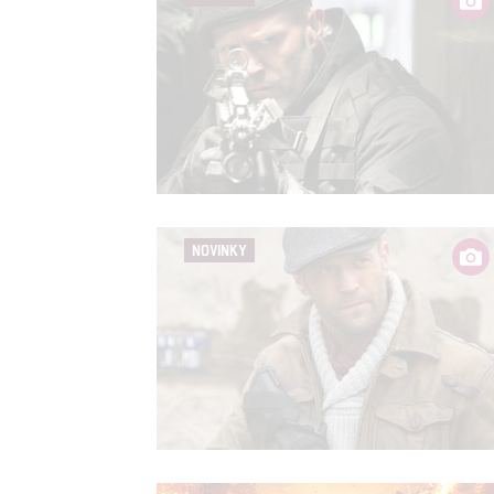
Udělením sou
možnost: Zaji
Poskytování 
NOVINKY