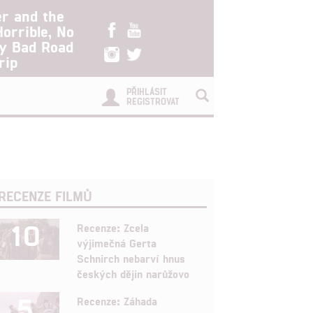
er and the
Horrible, No
ry Bad Road
rip
PŘIHLÁSIT
REGISTROVAT
RECENZE FILMŮ
10
Recenze: Zcela
výjimečná Gerta
Schnirch nebarví hnus
českých dějin narůžovo
5
Recenze: Záhada