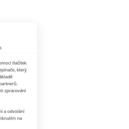
s
mocí tlačítek
pínače, který
základě
partnerů.
ti zpracování
ní a odvolání
iknutím na