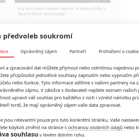
i
Kdy se v kinech umíralo nejvíce? A které snímky v
daných letech dominovaly?
 předvoleb soukromí
nkce
Oprávněný zájem
Partneři
Prohlášení o cookie
What’s My Name?: Jean-
Claude Van Damme chystá
í a zpracování dat můžete přijmout nebo odmítnou najednou po
svůj úplně poslední akční film
žete přizpůsobit jednotlivé souhlasy zapnutím nebo vypnutím pře
účelu nebo funkce. Tyto informace sdílíme s našimi partnery na 
0
Anarvin
| 12.02.2022 09:30
rávněného zájmu. V záložce s dodavateli najdete seznam našich 
Ve finálním snímku akční kariéry s JCVD utká se
svými předchozími filmovými protivníky.
ost upravit váš souhlas pro každého z nich i vznést námitku pro
 kteří tvrdí, že mají oprávněný zájem vaše data zpracovat.
e jsou relevantní pouze pro tuto konkrétní stránku. Vaše nastave
ete kdykoli změnit na stránce s
ochranou osobních údajů
nebo kl
Expendables 4: Dva členové
áva souhlasu
v levém dolním rohu.
štábu se zranili při natáčení