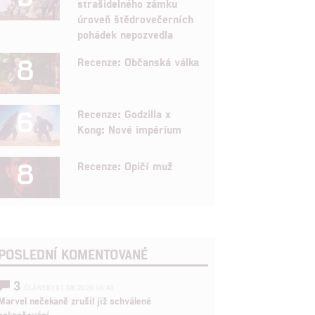
strašidelného zámku
úroveň štědrovečerních
pohádek nepozvedla
8
Recenze: Občanská válka
6
Recenze: Godzilla x
Kong: Nové impérium
8
Recenze: Opičí muž
POSLEDNÍ KOMENTOVANÉ
3
ČLÁNEK | 01.08.2026 16:40
Marvel nečekaně zrušil již schválené
pokračování