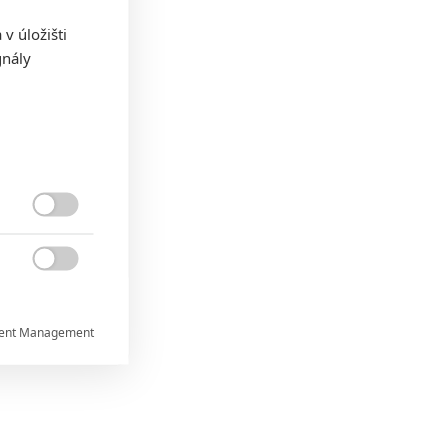
v úložišti
gnály


ent Management


