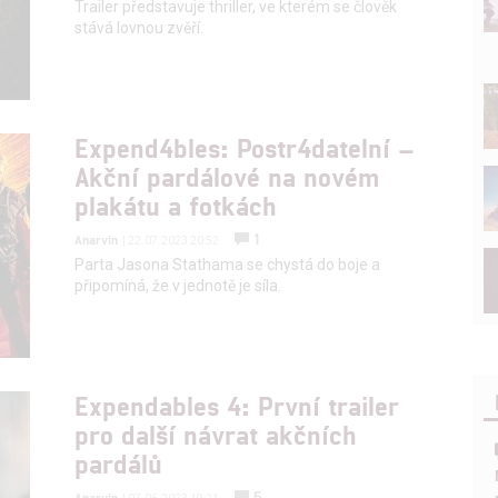
Trailer představuje thriller, ve kterém se člověk
stává lovnou zvěří.
Expend4bles: Postr4datelní –
Akční pardálové na novém
plakátu a fotkách
1
Anarvin
| 22.07.2023 20:52
Parta Jasona Stathama se chystá do boje a
připomíná, že v jednotě je síla.
Expendables 4: První trailer
pro další návrat akčních
pardálů
5
Anarvin