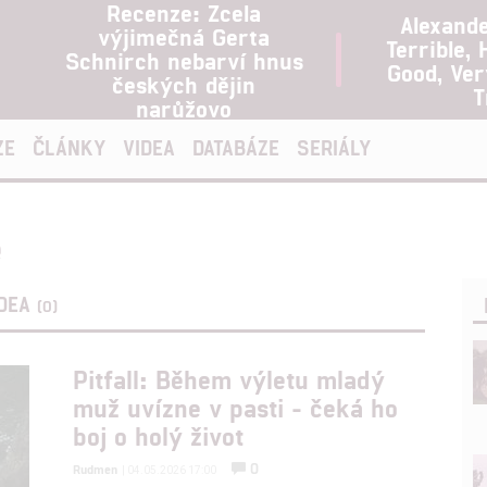
Recenze: Zcela
Alexand
výjimečná Gerta
Terrible, 
Schnirch nebarví hnus
Good, Ve
českých dějin
T
narůžovo
ZE
ČLÁNKY
VIDEA
DATABÁZE
SERIÁLY
e
IDEA
(0)
Pitfall: Během výletu mladý
muž uvízne v pasti - čeká ho
boj o holý život
0
Rudmen
| 04.05.2026 17:00