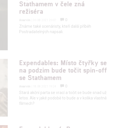
Stathamem v čele zná
režiséra
hlasu s účely a funkcemi zde uvedenými dáváte nám i našim pa
0
Anarvin
| 30.08.2021 20:07
štění bezpečnosti, předcházení a zjišťování podvodů a odstraňov
Známe také scenáristy, kteří další příběh
a zobrazování reklamy a obsahu
Postradatelných napsali.
Expendables: Místo čtyřky se
na podzim bude točit spin-off
se Stathamem
0
Anarvin
| 18.08.2021 19:24
Stará akční parta se vrací a točit se bude snad už
letos. Ale v jaké podobě to bude a v kolika vlastně
filmech?