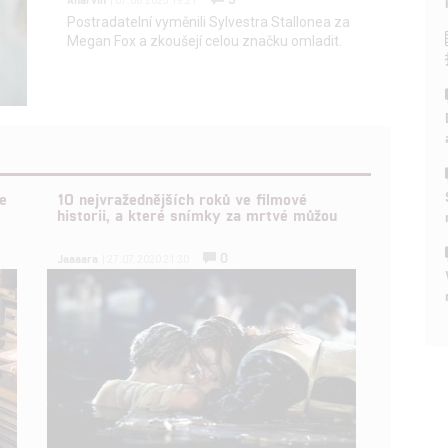
| 07.06.2023 19:21
Postradatelní vyměnili Sylvestra Stallonea za
Megan Fox a zkoušejí celou značku omladit.
e
10 nejvražednějších roků ve filmové
historii, a které snímky za mrtvé můžou
0
Jaaaara
| 27.07.2020 21:30