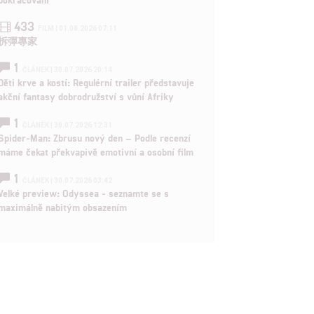
433
FILM | 01.08.2026 07:11
拆彈專家
1
ČLÁNEK | 30.07.2026 20:14
Děti krve a kostí: Regulérní trailer představuje
akční fantasy dobrodružství s vůní Afriky
1
ČLÁNEK | 30.07.2026 12:31
Spider-Man: Zbrusu nový den – Podle recenzí
máme čekat překvapivě emotivní a osobní film
1
ČLÁNEK | 30.07.2026 03:42
Velké preview: Odyssea - seznamte se s
maximálně nabitým obsazením