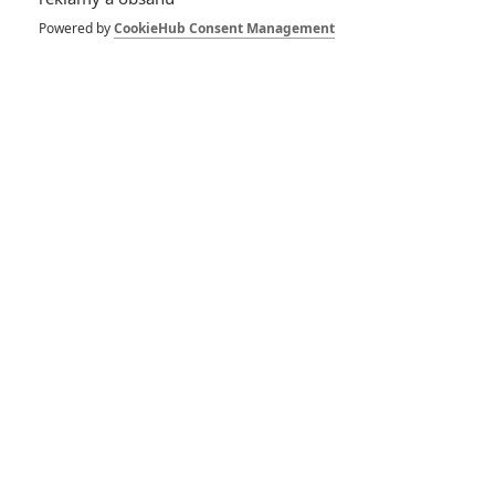
představitelku hlavní
ženské role
Powered by
CookieHub Consent Management
2
Anarvin
| 16.09.2016 17:33
Pacific Rim 2 má
nového scenáristu
0
Anarvin
| 14.05.2016 22:10
Pacific Rim 2
odložen na neurčito,
možná zrušen
17
Anarvin
| 18.09.2015 14:25