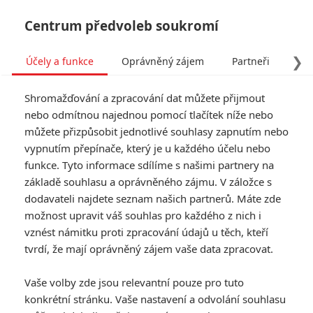
Centrum předvoleb soukromí
❯
Účely a funkce
Oprávněný zájem
Partneři
Pro
Tog
Shromažďování a zpracování dat můžete přijmout
navi
nebo odmítnou najednou pomocí tlačítek níže nebo
můžete přizpůsobit jednotlivé souhlasy zapnutím nebo
Tag: Pacific Rim: Maelstrom
vypnutím přepínače, který je u každého účelu nebo
funkce. Tyto informace sdílíme s našimi partnery na
základě souhlasu a oprávněného zájmu. V záložce s
ČLÁNKY
FILMY
OSOBY
VIDEA
(1)
(0)
(0)
dodavateli najdete seznam našich partnerů. Máte zde
možnost upravit váš souhlas pro každého z nich i
Pacific Rim 2: John
vznést námitku proti zpracování údajů u těch, kteří
Boyega na prvních
tvrdí, že mají oprávněný zájem vaše data zpracovat.
fotkách z natáčení
0
Anarvin
| 22.11.2016 22:50
Vaše volby zde jsou relevantní pouze pro tuto
konkrétní stránku. Vaše nastavení a odvolání souhlasu