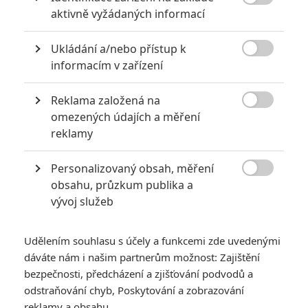

aktivně vyžádaných informací
0
Anarvin
| 30.07.2026 06:30
Známý herec a zpěvák je v podezření už
Ukládání a/nebo přístup k
roky. Řada jeho obětí byla nezletilá. Leto

obvinění popírá.
informacím v zařízení
Reklama založená na

omezených údajích a měření
Největší propadáky v kariéře Sylvestera Stallona
reklamy
6
Jaaaara
| 29.08.2020 21:40
Soudce Dredd slaví kulaté výročí, je čas
Personalizovaný obsah, měření
zavzpomínat na ambiciózní projekty, které

obsahu, průzkum publika a
akční legendě příliš nevyšly.
vývoj služeb
Udělením souhlasu s účely a funkcemi zde uvedenými
dáváte nám i našim partnerům možnost: Zajištění
bezpečnosti, předcházení a zjišťování podvodů a
odstraňování chyb, Poskytování a zobrazování
Pacific Rim 2 obsadil
reklamy a obsahu