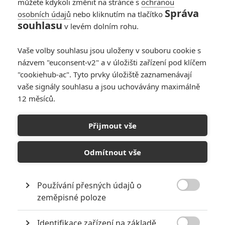
můžete kdykoli změnit na stránce s
ochranou
Správa
osobních údajů
nebo kliknutím na tlačítko
Pacific Rim 2:
souhlasu
v levém dolním rohu.
Natáčení začalo,
podtitul potvrzen
Vaše volby souhlasu jsou uloženy v souboru cookie s
3
Rudmen
| 10.11.2016 12:35
názvem "euconsent-v2" a v úložišti zařízení pod klíčem
"cookiehub-ac". Tyto prvky úložiště zaznamenávají
vaše signály souhlasu a jsou uchovávány maximálně
12 měsíců.
Pacific Rim 2
vznikne v největším
Přijmout vše
ateliéru světa v Číně
1
Anarvin
| 22.10.2016 07:10
Odmítnout vše
Používání přesných údajů o

zeměpisné poloze
NEPŘEHLÉDNĚTE
Identifikace zařízení na základě
Jared Leto byl několika ženami obviněn ze zneužívání