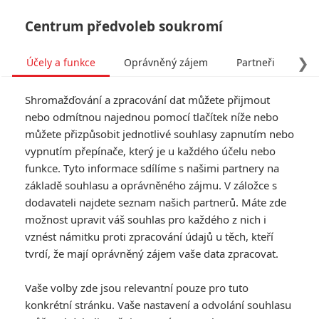
Centrum předvoleb soukromí
❯
Účely a funkce
Oprávněný zájem
Partneři
Pro
Tog
Shromažďování a zpracování dat můžete přijmout
navi
nebo odmítnou najednou pomocí tlačítek níže nebo
můžete přizpůsobit jednotlivé souhlasy zapnutím nebo
Tag: The Lost City of D
vypnutím přepínače, který je u každého účelu nebo
funkce. Tyto informace sdílíme s našimi partnery na
základě souhlasu a oprávněného zájmu. V záložce s
ČLÁNKY
FILMY
OSOBY
VIDEA
(0)
(0)
(0)
dodavateli najdete seznam našich partnerů. Máte zde
možnost upravit váš souhlas pro každého z nich i
Box Office: Top Gun:
vznést námitku proti zpracování údajů u těch, kteří
Maverick v
tvrdí, že mají oprávněný zájem vaše data zpracovat.
pokladnách ukázal
sílu Toma Cruise
Vaše volby zde jsou relevantní pouze pro tuto
0
Anarvin
| 29.05.2022 23:55
konkrétní stránku. Vaše nastavení a odvolání souhlasu