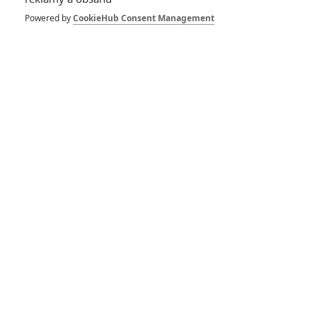
Box Office: Kina
čekají na Doctora
Powered by
CookieHub Consent Management
Strange, Liam
Neeson propadl
2
Anarvin
| 01.05.2022 22:31
Box Office: Krvavý
Seveřan diváky do
kin nepřilákal
3
Anarvin
| 24.04.2022 20:59
Box Office:
Fantastická zvířata
kouzlí v kinech méně
a méně
0
Anarvin
| 17.04.2022 22:37