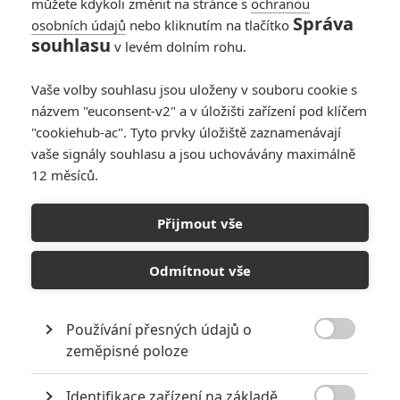
můžete kdykoli změnit na stránce s
ochranou
Správa
osobních údajů
nebo kliknutím na tlačítko
Box Office: Žádná z
souhlasu
v levém dolním rohu.
novinek si na
Doctora Strange
Vaše volby souhlasu jsou uloženy v souboru cookie s
nepřišla
názvem "euconsent-v2" a v úložišti zařízení pod klíčem
0
Anarvin
| 22.05.2022 21:42
"cookiehub-ac". Tyto prvky úložiště zaznamenávají
vaše signály souhlasu a jsou uchovávány maximálně
12 měsíců.
Box Office: Doctor
Strange 2 je druhý
Přijmout vše
největší hit od
začátku pandemie
Odmítnout vše
0
Anarvin
| 08.05.2022 23:10
Používání přesných údajů o

zeměpisné poloze
NEPŘEHLÉDNĚTE
Identifikace zařízení na základě
Filmové remaky, které se až překvapivě povedly