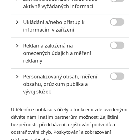

aktivně vyžádaných informací
5
Vojcl
| 08.09.2020 22:00
Které předělávky již existujících filmů se
Ukládání a/nebo přístup k
povedly natolik, že dokonce zastínily

originál? Hollywoodská historie jich ukrývá
informacím v zařízení
víc, než byste čekali.
Reklama založená na

omezených údajích a měření
Za málo peněz hodně muziky aneb levné filmy, které
reklamy
extrémně vydělaly
1
Jaaaara
| 09.08.2020 06:00
Personalizovaný obsah, měření

Máte-li být v Hollywoodu úspěšní,
obsahu, průzkum publika a
potřebujete, aby tržby výrazně
vývoj služeb
převyšovaly náklady. Těmhle snímkům se
to povedlo na jedničku.
Udělením souhlasu s účely a funkcemi zde uvedenými
dáváte nám i našim partnerům možnost: Zajištění
bezpečnosti, předcházení a zjišťování podvodů a
odstraňování chyb, Poskytování a zobrazování
reklamy a obsahu