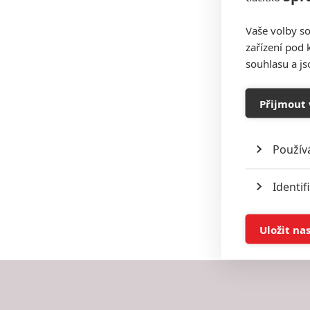
Vaše volby so
zařízení pod 
souhlasu a j
Přijmout 
Použív
Identif
Ukládán
Uložit na
Reklam
Person