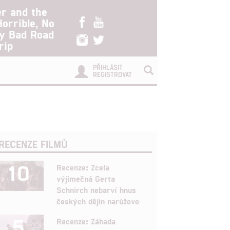
er and the
Horrible, No
ry Bad Road
rip
PŘIHLÁSIT
REGISTROVAT
RECENZE FILMŮ
10
Recenze: Zcela
výjimečná Gerta
Schnirch nebarví hnus
českých dějin narůžovo
5
Recenze: Záhada