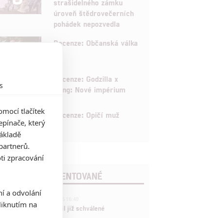
strašidelného zámku
úroveň štědrovečerních
pohádek nepozvedla
8
Recenze: Občanská válka
6
Recenze: Godzilla x
s
Kong: Nové impérium
mocí tlačítek
8
Recenze: Opičí muž
pínače, který
základě
partnerů.
ti zpracování
POSLEDNÍ KOMENTOVANÉ
ní a odvolání
3
ČLÁNEK | 01.08.2026 16:40
iknutím na
Marvel nečekaně zrušil již schválené
pokračování