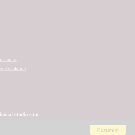

rtnerům
ání chyb,
filmu.cz
vení soukromí
ncal studio s.r.o.
Rozumím
aha 5