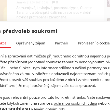
0
Anarvin
| 11.08.2021 20:36
Samurajové, kovbojové, postapokalypsa, Quentin
Tarantino a bůhvíjaké další inspirace jsou v akční
novince protřepané i zamíchané.
 předvoleb soukromí
Prisoners of the Ghostland:
Šílený postapokalyptický
nkce
Oprávněný zájem
Partneři
Prohlášení o cookie
western dorazí ještě letos
0
Anarvin
| 09.08.2021 06:00
í a zpracování dat můžete přijmout nebo odmítnou najednou po
Nicolas Cage vystupuje v akční novince plné
žete přizpůsobit jednotlivé souhlasy zapnutím nebo vypnutím pře
neonů, duchů a samurajů.
účelu nebo funkce. Tyto informace sdílíme s našimi partnery na 
rávněného zájmu. V záložce s dodavateli najdete seznam našich 
ost upravit váš souhlas pro každého z nich i vznést námitku pro
 kteří tvrdí, že mají oprávněný zájem vaše data zpracovat.
e jsou relevantní pouze pro tuto konkrétní stránku. Vaše nastave
ete kdykoli změnit na stránce s
ochranou osobních údajů
nebo kl
áva souhlasu
v levém dolním rohu.