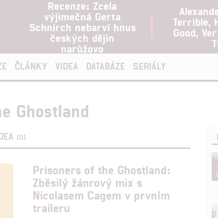
Recenze: Zcela
Alexand
výjimečná Gerta
Terrible, 
Schnirch nebarví hnus
Good, Ve
českých dějin
T
narůžovo
ZE
ČLÁNKY
VIDEA
DATABÁZE
SERIÁLY
he Ghostland
IDEA
(0)
Prisoners of the Ghostland:
Zběsilý žánrový mix s
Nicolasem Cagem v prvním
traileru