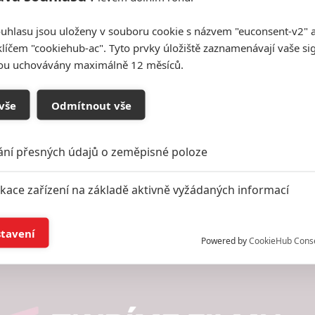
uhlasu jsou uloženy v souboru cookie s názvem "euconsent-v2" a 
klíčem "cookiehub-ac". Tyto prvky úložiště zaznamenávají vaše si
sou uchovávány maximálně 12 měsíců.
vše
Odmítnout vše
ání přesných údajů o zeměpisné poloze
ikace zařízení na základě aktivně vyžádaných informací
í a/nebo přístup k informacím v zařízení
stavení
Powered by
CookieHub Cons
a založená na omezených údajích a měření reklamy
alizovaný obsah, měření obsahu, průzkum publika a vývoj