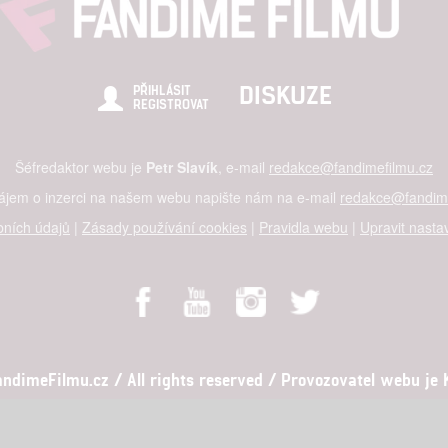
hlasu s účely a funkcemi zde uvedenými dáváte nám i našim pa
štění bezpečnosti, předcházení a zjišťování podvodů a odstraňov
DISKUZE
PŘIHLÁSIT
REGISTROVAT
a zobrazování reklamy a obsahu
Šéfredaktor webu je
Petr Slavík
, e-mail
redakce@fandimefilmu.cz
zájem o inzerci na našem webu napište nám na e-mail
redakce@fandime
ních údajů
|
Zásady používání cookies
|
Pravidla webu
|
Upravit nasta
dimeFilmu.cz / All rights reserved / Provozovatel webu je Ko
al studio s.r.o., IČO: 03604071, Lýskova 2073/57, Stodůlky, 155 00, Pr