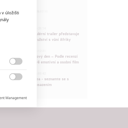
433
v úložišti
FILM | 01.08.2026 07:11
拆彈專家
gnály
1
ČLÁNEK | 30.07.2026 20:14
Děti krve a kostí: Regulérní trailer představuje
akční fantasy dobrodružství s vůní Afriky
1
ČLÁNEK | 30.07.2026 12:31
Spider-Man: Zbrusu nový den – Podle recenzí
máme čekat překvapivě emotivní a osobní film

1
ČLÁNEK | 30.07.2026 03:42
Velké preview: Odyssea - seznamte se s

maximálně nabitým obsazením
ent Management

