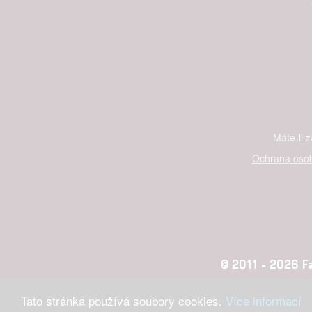
služeb
Udělením sou
možnost: Zaji
Poskytování 
Máte-li 
Ochrana osob
© 2011 - 2026 Fan
Tato stránka používá soubory cookies.
Více informací
Konc