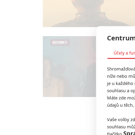
Centrum
NOVINKY
Účely a fu
Shromažďován
níže nebo mů
je u každého 
souhlasu a op
Máte zde možn
údajů u těch,
Vaše volby zd
souhlasu můž
Spr
tlačítko