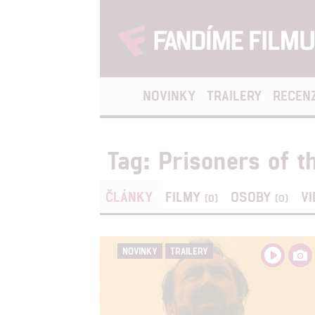
NOVINKY
TRAILERY
RECEN
Tag: Prisoners of t
ČLÁNKY
FILMY
OSOBY
V
(0)
(0)
NOVINKY
TRAILERY