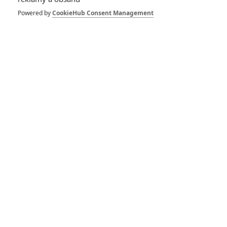
Gangy z
Birminghamu:
Powered by
CookieHub Consent Management
Nesmrtelný muž -
Další trailer láká k
návratu oblíbené
ságy
0
Rudmen
| 23.02.2026 15:29
Gangy z
Birminghamu:
Nesmrtelný muž -
Trailer slibuje
výrazně jiný příběh
0
Rudmen
| 27.12.2025 14:42
28 let poté: Dvojka
sklízí pochvaly, další
díl je v přípravě
0
Rudmen
| 11.12.2025 20:00