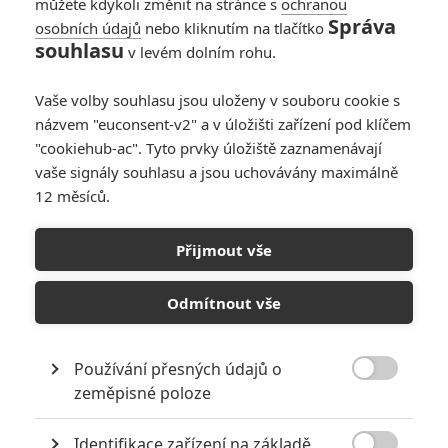
můžete kdykoli změnit na stránce s
ochranou
Správa
osobních údajů
nebo kliknutím na tlačítko
Gangy z
souhlasu
v levém dolním rohu.
Birminghamu:
Nesmrtelný muž –
Vaše volby souhlasu jsou uloženy v souboru cookie s
Peaky Blinders jsou
názvem "euconsent-v2" a v úložišti zařízení pod klíčem
zpátky
"cookiehub-ac". Tyto prvky úložiště zaznamenávají
0
Anarvin
| 19.03.2026 23:00
vaše signály souhlasu a jsou uchovávány maximálně
12 měsíců.
Tiché místo 3: Příští
díl apokalyptické
Přijmout vše
série oznámil
obsazení
Odmítnout vše
0
Anarvin
| 16.03.2026 22:30
Používání přesných údajů o

zeměpisné poloze
NEPŘEHLÉDNĚTE
Identifikace zařízení na základě
Filmové remaky, které se až překvapivě povedly