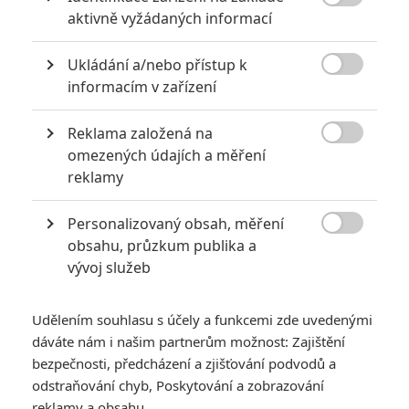

aktivně vyžádaných informací
5
Vojcl
| 08.09.2020 22:00
Které předělávky již existujících filmů se
Ukládání a/nebo přístup k
povedly natolik, že dokonce zastínily

originál? Hollywoodská historie jich ukrývá
informacím v zařízení
víc, než byste čekali.
Reklama založená na

omezených údajích a měření
Za málo peněz hodně muziky aneb levné filmy, které
reklamy
extrémně vydělaly
1
Jaaaara
| 09.08.2020 06:00
Personalizovaný obsah, měření

Máte-li být v Hollywoodu úspěšní,
obsahu, průzkum publika a
potřebujete, aby tržby výrazně
vývoj služeb
převyšovaly náklady. Těmhle snímkům se
to povedlo na jedničku.
Udělením souhlasu s účely a funkcemi zde uvedenými
dáváte nám i našim partnerům možnost: Zajištění
bezpečnosti, předcházení a zjišťování podvodů a
odstraňování chyb, Poskytování a zobrazování
reklamy a obsahu