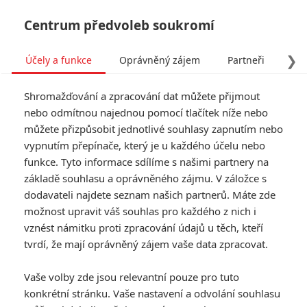
Centrum předvoleb soukromí
❯
Účely a funkce
Oprávněný zájem
Partneři
Pro
Tog
Shromažďování a zpracování dat můžete přijmout
navi
nebo odmítnou najednou pomocí tlačítek níže nebo
můžete přizpůsobit jednotlivé souhlasy zapnutím nebo
Tag: Cillian Murphy
vypnutím přepínače, který je u každého účelu nebo
funkce. Tyto informace sdílíme s našimi partnery na
základě souhlasu a oprávněného zájmu. V záložce s
ČLÁNKY
FILMY
OSOBY
VIDEA
(0)
(1)
(0)
dodavateli najdete seznam našich partnerů. Máte zde
možnost upravit váš souhlas pro každého z nich i
28 let poté: Třetí díl
vznést námitku proti zpracování údajů u těch, kteří
zombie série se má
tvrdí, že mají oprávněný zájem vaše data zpracovat.
točit příští rok
0
Anarvin
| 30.05.2026 20:15
Vaše volby zde jsou relevantní pouze pro tuto
konkrétní stránku. Vaše nastavení a odvolání souhlasu