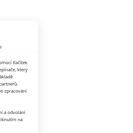
s
mocí tlačítek
pínače, který
základě
partnerů.
ti zpracování
ní a odvolání
iknutím na