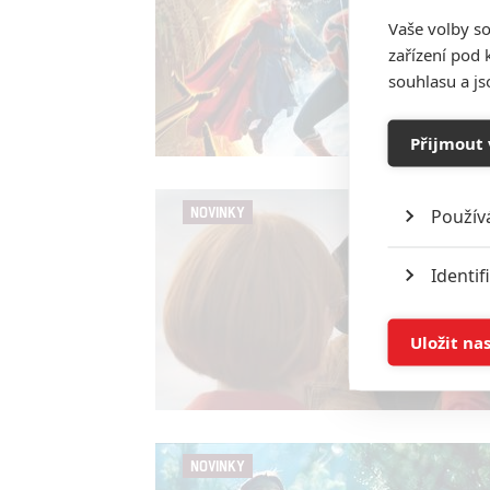
Vaše volby so
zařízení pod 
souhlasu a j
Přijmout 
NOVINKY
Použív
Identif
Ukládán
Uložit na
Reklam
Person
NOVINKY
služeb