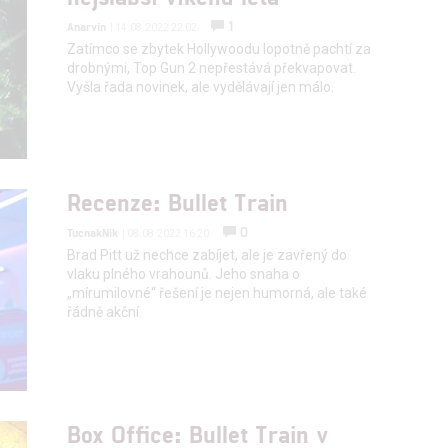
1
Anarvin
| 14.08.2022 22:02
hlasu s účely a funkcemi zde uvedenými dáváte nám i našim pa
Zatímco se zbytek Hollywoodu lopotně pachtí za
drobnými, Top Gun 2 nepřestává překvapovat.
štění bezpečnosti, předcházení a zjišťování podvodů a odstraňov
Vyšla řada novinek, ale vydělávají jen málo.
a zobrazování reklamy a obsahu
Recenze: Bullet Train
0
TucnakNik
| 08.08.2022 16:20
Brad Pitt už nechce zabíjet, ale je zavřený do
vlaku plného vrahounů. Jeho snaha o
„mírumilovné“ řešení je nejen humorná, ale také
řádně akční.
Box Office: Bullet Train v