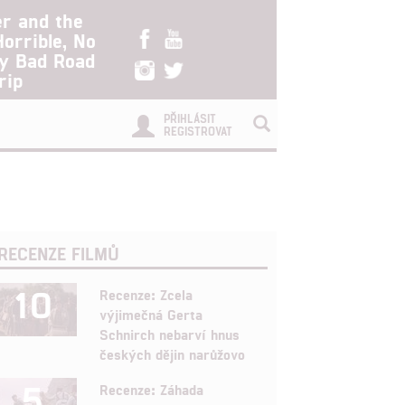
er and the
Horrible, No
ry Bad Road
rip
PŘIHLÁSIT
REGISTROVAT
RECENZE FILMŮ
10
Recenze: Zcela
výjimečná Gerta
Schnirch nebarví hnus
českých dějin narůžovo
5
Recenze: Záhada