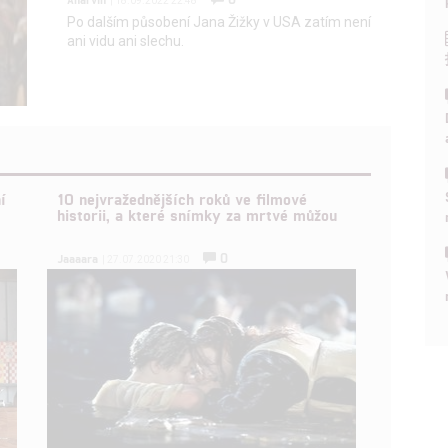
| 18.09.2022 22:48
Po dalším působení Jana Žižky v USA zatím není
ani vidu ani slechu.
í
10 nejvražednějších roků ve filmové
historii, a které snímky za mrtvé můžou
0
Jaaaara
| 27.07.2020 21:30