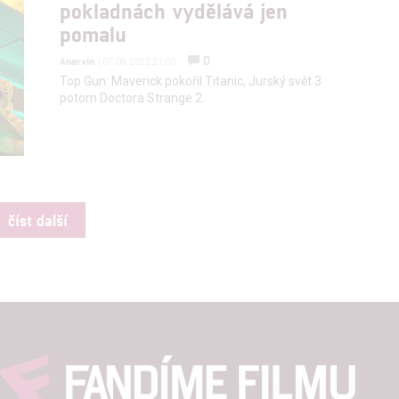
pokladnách vydělává jen
pomalu
0
Anarvin
| 07.08.2022 21:00
Top Gun: Maverick pokořil Titanic, Jurský svět 3
potom Doctora Strange 2.
číst další