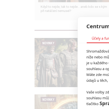
Když to nejde, tak to nejde... aneb kdo se s kým
při natáčení nemusel?
Centrum
Účely a fu
NOVINKY
Shromažďován
níže nebo mů
je u každého 
souhlasu a op
Máte zde možn
údajů u těch,
Vaše volby zd
souhlasu můž
NOVINKY
Spr
tlačítko