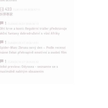
433
FILM | 01.08.2026 07:11
拆彈專家
1
ČLÁNEK | 30.07.2026 20:14
Děti krve a kostí: Regulérní trailer představuje
akční fantasy dobrodružství s vůní Afriky
1
ČLÁNEK | 30.07.2026 12:31
Spider-Man: Zbrusu nový den – Podle recenzí
máme čekat překvapivě emotivní a osobní film
1
ČLÁNEK | 30.07.2026 03:42
Velké preview: Odyssea - seznamte se s
maximálně nabitým obsazením