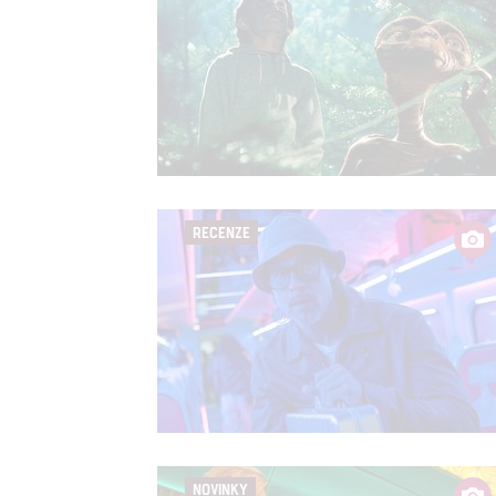
Udělením sou
možnost: Zaji
Poskytování 
RECENZE
NOVINKY