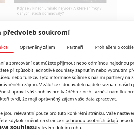
Kdy se v kinech umíralo nejvíce? A které snímky v
daných letech dominovaly?
 předvoleb soukromí
nkce
Oprávněný zájem
Partneři
Prohlášení o cookie
Box Office: O Jana Žižku je v
zámoří jen minimální zájem
í a zpracování dat můžete přijmout nebo odmítnou najednou po
0
Anarvin
| 11.09.2022 20:41
žete přizpůsobit jednotlivé souhlasy zapnutím nebo vypnutím pře
Nasazení do slušného počtu kin nepomohlo, na
účelu nebo funkce. Tyto informace sdílíme s našimi partnery na 
špatně recenzovaného Žižku se v hollywoodské
rávněného zájmu. V záložce s dodavateli najdete seznam našich 
kolébce nechodí. Ostatní filmy také vydělávají
ost upravit váš souhlas pro každého z nich i vznést námitku pro
málo.
 kteří tvrdí, že mají oprávněný zájem vaše data zpracovat.
e jsou relevantní pouze pro tuto konkrétní stránku. Vaše nastave
Box Office: Po půl roce opět
ete kdykoli změnit na stránce s
ochranou osobních údajů
nebo kl
áva souhlasu
vyhrál víkend v kinech
v levém dolním rohu.