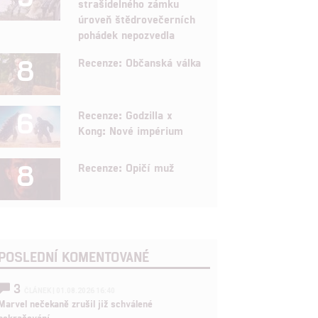
strašidelného zámku
úroveň štědrovečerních
pohádek nepozvedla
8
Recenze: Občanská válka
6
Recenze: Godzilla x
Kong: Nové impérium
8
Recenze: Opičí muž
POSLEDNÍ KOMENTOVANÉ
3
ČLÁNEK | 01.08.2026 16:40
Marvel nečekaně zrušil již schválené
pokračování