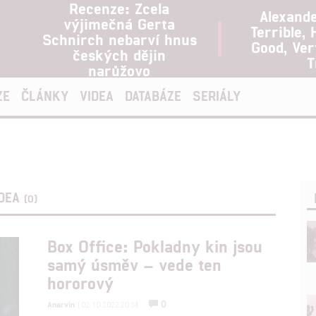
Recenze: Zcela
Alexand
výjimečná Gerta
Terrible, 
Schnirch nebarví hnus
Good, Ve
českých dějin
T
narůžovo
ZE
ČLÁNKY
VIDEA
DATABÁZE
SERIÁLY
IDEA
(0)
Box Office: Pokladny kin jsou
samý úsměv – vede ten
hororový
0
Anarvin
| 02.10.2022 20:34