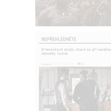
NEPŘEHLÉDNĚTE
8 hereckých dvojic, které se při natáčen
nemohly vystát
2
Jaaaara
| 23.07.2020 21:30