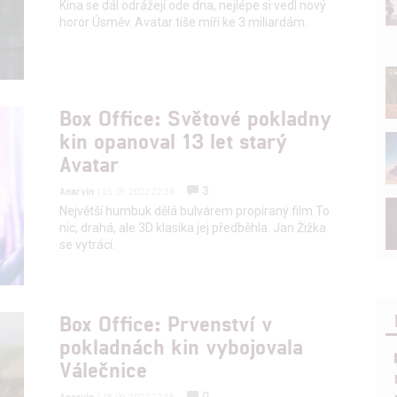
Kina se dál odrážejí ode dna, nejlépe si vedl nový
horor Úsměv. Avatar tiše míří ke 3 miliardám.
Box Office: Světové pokladny
kin opanoval 13 let starý
Avatar
3
Anarvin
| 25.09.2022 22:34
Největší humbuk dělá bulvárem propíraný film To
nic, drahá, ale 3D klasika jej předběhla. Jan Žižka
se vytrácí.
Box Office: Prvenství v
pokladnách kin vybojovala
Válečnice
0
Anarvin