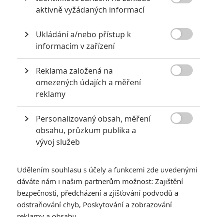

aktivně vyžádaných informací
2
Jaaaara
| 13.07.2020 18:07
Kdysi hvězda akčních filmů, dnes král
Ukládání a/nebo přístup k
céčkových slátanin, protagonista bizarní

policejní reality show nebo zvláštní
informacím v zařízení
velvyslanec Ruska.
Reklama založená na

omezených údajích a měření
Za málo peněz hodně muziky aneb levné filmy, které
reklamy
extrémně vydělaly
1
Jaaaara
| 09.08.2020 06:00
Personalizovaný obsah, měření

Máte-li být v Hollywoodu úspěšní,
obsahu, průzkum publika a
potřebujete, aby tržby výrazně
vývoj služeb
převyšovaly náklady. Těmhle snímkům se
to povedlo na jedničku.
Udělením souhlasu s účely a funkcemi zde uvedenými
dáváte nám i našim partnerům možnost: Zajištění
bezpečnosti, předcházení a zjišťování podvodů a
odstraňování chyb, Poskytování a zobrazování
reklamy a obsahu