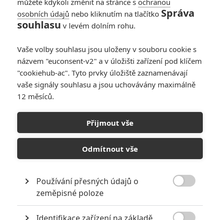
můžete kdykoli změnit na stránce s
ochranou
Správa
osobních údajů
nebo kliknutím na tlačítko
Motherly: Zoufalá
souhlasu
v levém dolním rohu.
matka se snaží
ochránit svoji dceru
Vaše volby souhlasu jsou uloženy v souboru cookie s
před útočníky
názvem "euconsent-v2" a v úložišti zařízení pod klíčem
0
Jaaaara
| 29.12.2020 11:33
"cookiehub-ac". Tyto prvky úložiště zaznamenávají
vaše signály souhlasu a jsou uchovávány maximálně
12 měsíců.
For the Sake of
Vicious: Jediná cesta
Přijmout vše
k přežití vede skrze
krvavé násilí
Odmítnout vše
0
Jaaaara
| 10.06.2020 21:30
Používání přesných údajů o

zeměpisné poloze
NEPŘEHLÉDNĚTE
Identifikace zařízení na základě
Mlátička s copánkem aneb nejlepší filmy Stevena Seagala