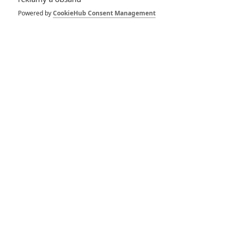
Powered by
CookieHub Consent Management
RECENZE FILMŮ
10
Recenze: Zcela výjimečná Gerta
Schnirch nebarví hnus českých dějin
narůžovo
5
Recenze: Záhada strašidelného
zámku úroveň štědrovečerních
pohádek nepozvedla
8
Recenze: Občanská válka
6
Recenze: Godzilla x Kong: Nové
impérium