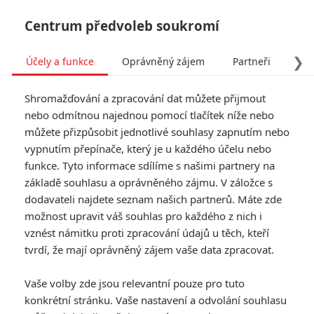
Centrum předvoleb soukromí
❯
Účely a funkce
Oprávněný zájem
Partneři
Pro
Tog
Shromažďování a zpracování dat můžete přijmout
navi
nebo odmítnou najednou pomocí tlačítek níže nebo
můžete přizpůsobit jednotlivé souhlasy zapnutím nebo
Tag: Reese Evenshen
vypnutím přepínače, který je u každého účelu nebo
funkce. Tyto informace sdílíme s našimi partnery na
základě souhlasu a oprávněného zájmu. V záložce s
ČLÁNKY
FILMY
OSOBY
VIDEA
(0)
(0)
(0)
dodavateli najdete seznam našich partnerů. Máte zde
možnost upravit váš souhlas pro každého z nich i
For the Sake of
vznést námitku proti zpracování údajů u těch, kteří
Vicious: Při krvavém
tvrdí, že mají oprávněný zájem vaše data zpracovat.
boji o přežití budou
praskat kosti
Vaše volby zde jsou relevantní pouze pro tuto
0
Jaaaara
| 30.03.2021 11:53
konkrétní stránku. Vaše nastavení a odvolání souhlasu