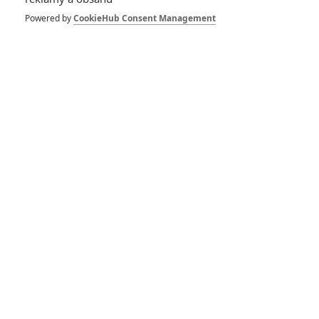
Powered by
CookieHub Consent Management
433
FILM | 01.08.2026 07:11
拆彈專家
1
ČLÁNEK | 30.07.2026 20:14
Děti krve a kostí: Regulérní trailer představuje akční fantasy
dobrodružství s vůní Afriky
1
ČLÁNEK | 30.07.2026 12:31
Spider-Man: Zbrusu nový den – Podle recenzí máme čekat
překvapivě emotivní a osobní film
1
ČLÁNEK | 30.07.2026 03:42
Velké preview: Odyssea - seznamte se s maximálně nabitým
obsazením