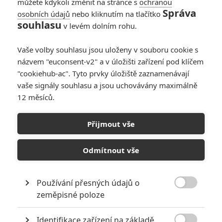
můžete kdykoli změnit na stránce s
ochranou
Správa
osobních údajů
nebo kliknutím na tlačítko
For the Sake of
souhlasu
v levém dolním rohu.
Vicious: Jediná cesta
k přežití vede skrze
Vaše volby souhlasu jsou uloženy v souboru cookie s
krvavé násilí
názvem "euconsent-v2" a v úložišti zařízení pod klíčem
0
Jaaaara
| 10.06.2020 21:30
"cookiehub-ac". Tyto prvky úložiště zaznamenávají
vaše signály souhlasu a jsou uchovávány maximálně
12 měsíců.
Přijmout vše
Odmítnout vše
RECENZE FILMŮ
Používání přesných údajů o
10
Recenze: Zcela výjimečná Gerta

zeměpisné poloze
Schnirch nebarví hnus českých dějin
narůžovo
Identifikace zařízení na základě