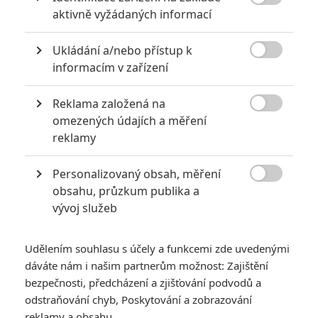
5
Recenze: Záhada strašidelného

aktivně vyžádaných informací
zámku úroveň štědrovečerních
pohádek nepozvedla
Ukládání a/nebo přístup k

8
informacím v zařízení
Recenze: Občanská válka
Reklama založená na
6

omezených údajích a měření
Recenze: Godzilla x Kong: Nové
reklamy
impérium
8
Personalizovaný obsah, měření
Recenze: Opičí muž

obsahu, průzkum publika a
vývoj služeb
Udělením souhlasu s účely a funkcemi zde uvedenými
POSLEDNÍ KOMENTOVANÉ
dáváte nám i našim partnerům možnost: Zajištění
bezpečnosti, předcházení a zjišťování podvodů a
3
odstraňování chyb, Poskytování a zobrazování
ČLÁNEK | 01.08.2026 16:40
Marvel nečekaně zrušil již schválené pokračování
reklamy a obsahu