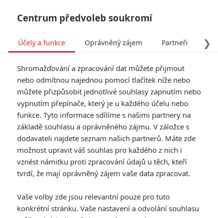
Centrum předvoleb soukromí
❯
Účely a funkce
Oprávněný zájem
Partneři
Pro
Tog
Shromažďování a zpracování dat můžete přijmout
navi
nebo odmítnou najednou pomocí tlačítek níže nebo
můžete přizpůsobit jednotlivé souhlasy zapnutím nebo
Tag: Ježek Sonic 2
vypnutím přepínače, který je u každého účelu nebo
funkce. Tyto informace sdílíme s našimi partnery na
základě souhlasu a oprávněného zájmu. V záložce s
ČLÁNKY
FILMY
OSOBY
VIDEA
(0)
(0)
(0)
dodavateli najdete seznam našich partnerů. Máte zde
možnost upravit váš souhlas pro každého z nich i
Box Office: Kinosály
vznést námitku proti zpracování údajů u těch, kteří
stále ovládá Top Gun
tvrdí, že mají oprávněný zájem vaše data zpracovat.
a dere se do nich
Jurský svět
Vaše volby zde jsou relevantní pouze pro tuto
0
Anarvin
| 05.06.2022 22:47
konkrétní stránku. Vaše nastavení a odvolání souhlasu