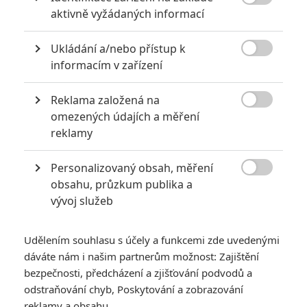

aktivně vyžádaných informací
0
Jaaaara
| 22.08.2020 08:00
Zkušenosti a praxe? Ale kdeže... někdy
Ukládání a/nebo přístup k
stačí mít dostatek talentu a využít

nabízené příležitosti.
informacím v zařízení
Reklama založená na

omezených údajích a měření
Nebezpečně nakažlivé filmy aneb bakterie a viry útočí
reklamy
0
Jaaaara
| 04.08.2020 18:24
Jestli vás už omrzela Nákaza, zkuste si
Personalizovaný obsah, měření
pandemii zpříjemnit jinou relevantní

obsahu, průzkum publika a
peckou, v níž lidstvo terorizují nebezpeční
vývoj služeb
mikroskopičtí prevíti.
Udělením souhlasu s účely a funkcemi zde uvedenými
dáváte nám i našim partnerům možnost: Zajištění
bezpečnosti, předcházení a zjišťování podvodů a
odstraňování chyb, Poskytování a zobrazování
Box Office: Doctor
reklamy a obsahu