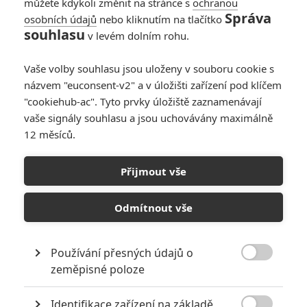
můžete kdykoli změnit na stránce s
ochranou
Správa
osobních údajů
nebo kliknutím na tlačítko
Box Office: Top Gun:
souhlasu
v levém dolním rohu.
Maverick v
pokladnách ukázal
Vaše volby souhlasu jsou uloženy v souboru cookie s
sílu Toma Cruise
názvem "euconsent-v2" a v úložišti zařízení pod klíčem
0
Anarvin
| 29.05.2022 23:55
"cookiehub-ac". Tyto prvky úložiště zaznamenávají
vaše signály souhlasu a jsou uchovávány maximálně
12 měsíců.
Box Office: Žádná z
novinek si na
Přijmout vše
Doctora Strange
nepřišla
Odmítnout vše
0
Anarvin
| 22.05.2022 21:42
Používání přesných údajů o

zeměpisné poloze
NEPŘEHLÉDNĚTE
Identifikace zařízení na základě
Filmové klenoty, které překvapivě natočili úplní zelenáči