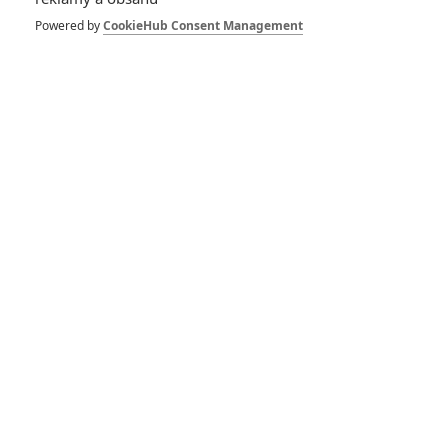
Strange 2 je druhý
největší hit od
Powered by
CookieHub Consent Management
začátku pandemie
0
Anarvin
| 08.05.2022 23:10
Box Office: Kina
čekají na Doctora
Strange, Liam
Neeson propadl
2
Anarvin
| 01.05.2022 22:31
Box Office: Krvavý
Seveřan diváky do
kin nepřilákal
3
Anarvin
| 24.04.2022 20:59