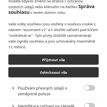
můžete kdykoli změnit na stránce s
ochranou
Správa
osobních údajů
nebo kliknutím na tlačítko
souhlasu
v levém dolním rohu.
Vaše volby souhlasu jsou uloženy v souboru cookie s
Články
názvem "euconsent-v2" a v úložišti zařízení pod klíčem
"cookiehub-ac". Tyto prvky úložiště zaznamenávají
vaše signály souhlasu a jsou uchovávány maximálně
12 měsíců.
A jak to bylo dál...:
Sex ve městě
pokračuje s další
Přijmout vše
sérií
Odmítnout vše
Kouzelná romance a
Hokus pokus:
Používání přesných údajů o
Pokračování ukázala

zeměpisné poloze
trailery
Identifikace zařízení na základě