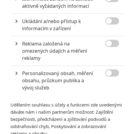
Počet článků: 18

aktivně vyžádaných informací
Číst další
Ukládání a/nebo přístup k

informacím v zařízení
Obrázky
Reklama založená na

omezených údajích a měření
reklamy
Personalizovaný obsah, měření

obsahu, průzkum publika a
Počet obrázků: 1
vývoj služeb
Všechny obrázky
Udělením souhlasu s účely a funkcemi zde uvedenými
dáváte nám i našim partnerům možnost: Zajištění
bezpečnosti, předcházení a zjišťování podvodů a
Komentáře
odstraňování chyb, Poskytování a zobrazování
reklamy a obsahu