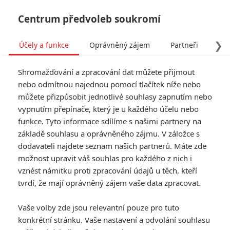
Centrum předvoleb soukromí
❯
Účely a funkce
Oprávněný zájem
Partneři
Pro
Tog
Shromažďování a zpracování dat můžete přijmout
navi
nebo odmítnou najednou pomocí tlačítek níže nebo
můžete přizpůsobit jednotlivé souhlasy zapnutím nebo
vypnutím přepínače, který je u každého účelu nebo
funkce. Tyto informace sdílíme s našimi partnery na
Sarah
základě souhlasu a oprávněného zájmu. V záložce s
Jessica
dodavateli najdete seznam našich partnerů. Máte zde
možnost upravit váš souhlas pro každého z nich i
Parker
vznést námitku proti zpracování údajů u těch, kteří
tvrdí, že mají oprávněný zájem vaše data zpracovat.
Datum narození:
25.03.1965
Místo narození:
Nelsonville,
Vaše volby zde jsou relevantní pouze pro tuto
Ohio, USA
konkrétní stránku. Vaše nastavení a odvolání souhlasu
TAGY
Sarah Jessica Parker