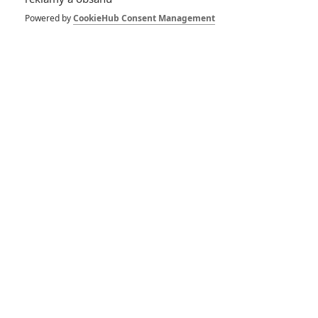
Powered by
CookieHub Consent Management
Počet komentářů: 0
Vstoupit do diskuze
Herec
All Roads Lead to Rome
Útěk z planety Země
2016
2013