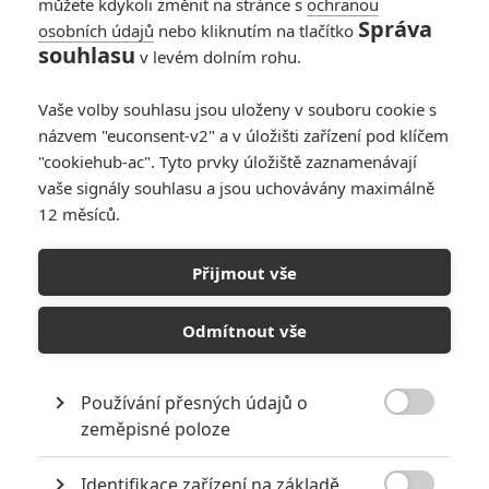
můžete kdykoli změnit na stránce s
ochranou
Správa
PŘIDAT NOVÝ KOMENTÁŘ
osobních údajů
nebo kliknutím na tlačítko
souhlasu
v levém dolním rohu.
Pro psaní komentářů, se přihlašte.
Vaše volby souhlasu jsou uloženy v souboru cookie s
RECENZE FILMŮ
názvem "euconsent-v2" a v úložišti zařízení pod klíčem
"cookiehub-ac". Tyto prvky úložiště zaznamenávají
10
Recenze: Zcela výjimečná Gerta
vaše signály souhlasu a jsou uchovávány maximálně
Schnirch nebarví hnus českých dějin
12 měsíců.
narůžovo
5
Recenze: Záhada strašidelného
Přijmout vše
zámku úroveň štědrovečerních
pohádek nepozvedla
Odmítnout vše
8
Recenze: Občanská válka
Používání přesných údajů o

zeměpisné poloze
6
Recenze: Godzilla x Kong: Nové
impérium
Identifikace zařízení na základě