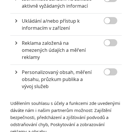

aktivně vyžádaných informací
8
Recenze: Opičí muž
Ukládání a/nebo přístup k

informacím v zařízení
Reklama založená na
POSLEDNÍ KOMENTOVANÉ

omezených údajích a měření
reklamy
3
ČLÁNEK | 01.08.2026 16:40
Marvel nečekaně zrušil již schválené pokračování
Personalizovaný obsah, měření
433
FILM | 01.08.2026 07:11

obsahu, průzkum publika a
拆彈專家
vývoj služeb
1
ČLÁNEK | 30.07.2026 20:14
Děti krve a kostí: Regulérní trailer představuje akční fantasy
Udělením souhlasu s účely a funkcemi zde uvedenými
dobrodružství s vůní Afriky
dáváte nám i našim partnerům možnost: Zajištění
1
bezpečnosti, předcházení a zjišťování podvodů a
ČLÁNEK | 30.07.2026 12:31
Spider-Man: Zbrusu nový den – Podle recenzí máme čekat
odstraňování chyb, Poskytování a zobrazování
překvapivě emotivní a osobní film
reklamy a obsahu