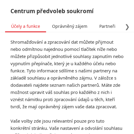
Centrum předvoleb soukromí
❯
Účely a funkce
Oprávněný zájem
Partneři
Pro
Tog
Shromažďování a zpracování dat můžete přijmout
navi
nebo odmítnou najednou pomocí tlačítek níže nebo
můžete přizpůsobit jednotlivé souhlasy zapnutím nebo
vypnutím přepínače, který je u každého účelu nebo
Paul Wernick
funkce. Tyto informace sdílíme s našimi partnery na
základě souhlasu a oprávněného zájmu. V záložce s
dodavateli najdete seznam našich partnerů. Máte zde
možnost upravit váš souhlas pro každého z nich i
KOMENTÁŘE
0
vznést námitku proti zpracování údajů u těch, kteří
tvrdí, že mají oprávněný zájem vaše data zpracovat.
Vaše volby zde jsou relevantní pouze pro tuto
konkrétní stránku. Vaše nastavení a odvolání souhlasu